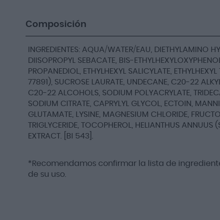
Composición
INGREDIENTES: AQUA/WATER/EAU, DIETHYLAMINO 
DIISOPROPYL SEBACATE, BIS-ETHYLHEXYLOXYPHENOL
PROPANEDIOL, ETHYLHEXYL SALICYLATE, ETHYLHEXYL T
77891), SUCROSE LAURATE, UNDECANE, C20-22 ALK
C20-22 ALCOHOLS, SODIUM POLYACRYLATE, TRIDEC
SODIUM CITRATE, CAPRYLYL GLYCOL, ECTOIN, MANN
GLUTAMATE, LYSINE, MAGNESIUM CHLORIDE, FRUCT
TRIGLYCERIDE, TOCOPHEROL, HELIANTHUS ANNUUS 
EXTRACT. [BI 543].
*Recomendamos confirmar la lista de ingrediente
de su uso.