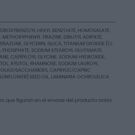
HYDROXYBENZOYL HEXYL BENZOATE, HOMOSALATE,
 METHOXYPHENYL TRIAZINE, DIBUTYL ADIPATE,
RIAZONE, GLYCERIN, SILICA, TITANIUM DIOXIDE (CI
YL PHOSPHATE, SODIUM STEAROYL GLUTAMATE,
ANE, CAPRYLOYL GLYCINE, SODIUM HYDROXIDE,
ITOL, XYLITOL, RHAMNOSE, SODIUM LAUROYL
OOLIGOSACCHARIDES, CAPRYLIC/CAPRIC
(SUNFLOWER) SEED OIL, LAMINARIA OCHROLEUCA
s que figuran en el envase del producto antes