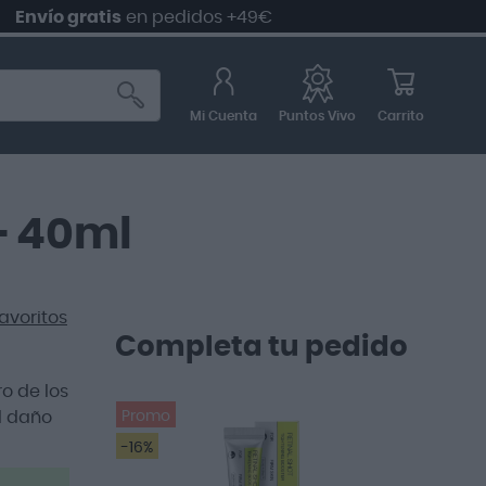
o gratis
en pedidos +49€
Mi Cuenta
Carrito
Puntos Vivo
+ 40ml
avoritos
Completa tu pedido
o de los
al daño
Promo
-16%