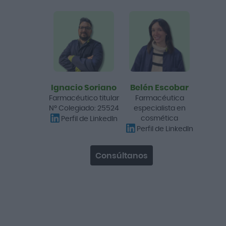
Eucerin Sun Face Oil
Control Dry Touch Gel
Crema SPF50+ 50ml
10,70 €
18,65 €
Añadir a la cesta
Ignacio Soriano
Belén Escobar
Farmacéutico titular
Farmacéutica
Promo
Nº Colegiado: 25524
especialista en
-18%
cosmética
Perfil de LinkedIn
Perfil de LinkedIn
Consúltanos
Beauty of Joseon Relief
Sun Rice Probiotics