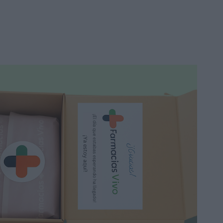
Protector Solar SPF50+
50ml
13,85 €
16,95 €
Añadir a la cesta
Promo
-15%
No lo conocía. Está bien, pero me
gusta más el gel
GH Función Barrera
Fórmula Plus 80ml
59,40 €
69,90 €