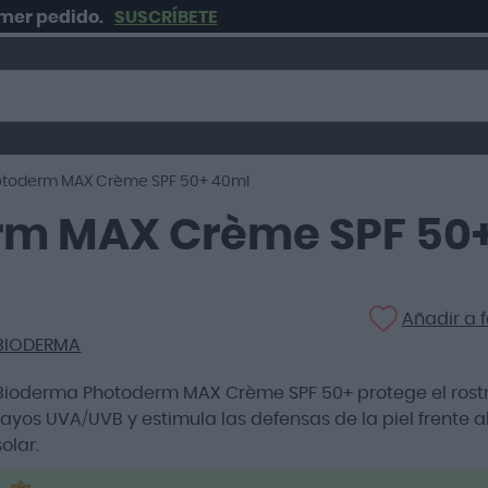
edido.
SUSCRÍBETE
Enví
otoderm MAX Crème SPF 50+ 40ml
rm MAX Crème SPF 50
Añadir a f
BIODERMA
Bioderma Photoderm MAX Crème SPF 50+ protege el rostr
rayos UVA/UVB y estimula las defensas de la piel frente 
solar.