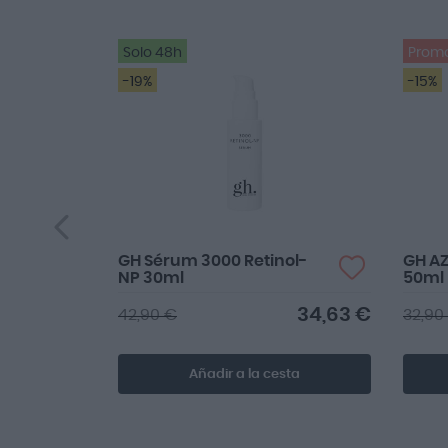
Solo 48h
Prom
-19%
-15%
GH Sérum 3000 Retinol-
GH AZ
NP 30ml
50ml
34,63 €
42,90 €
32,90
Añadir a la cesta