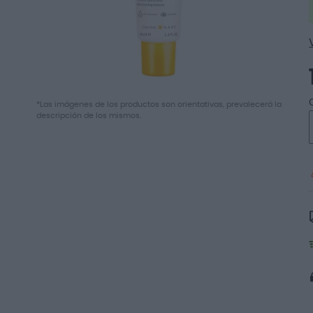
Saltar
*Las imágenes de los productos son orientativas, prevalecerá la
al
descripción de los mismos.
comienzo
de
la
galería
de
imágenes