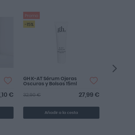
Promo
Promo
-15%
-15%
GH K-AT Sérum Ojeras
GH X Cristi
Oscuras y Bolsas 15ml
Emulsión 
Japonesa 
,10 €
27,99 €
32,90 €
39,90 €
Añadir a la cesta
Añ