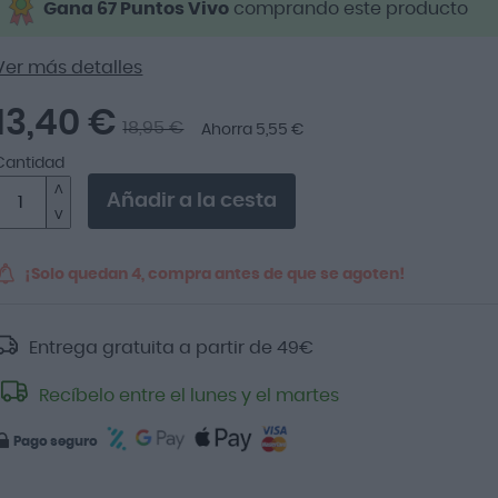
Gana 67 Puntos Vivo
comprando este producto
Ver más detalles
13,40 €
18,95 €
Ahorra 5,55 €
Cantidad
Añadir a la cesta
¡Solo quedan 4, compra antes de que se agoten!
Entrega gratuita a partir de
49
€
Recíbelo entre el lunes y el martes
Pago seguro