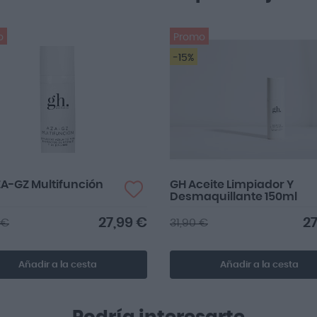
o
Promo
-15%
A-GZ Multifunción
GH Aceite Limpiador Y
Desmaquillante 150ml
27,99 €
27
 €
31,90 €
Añadir a la cesta
Añadir a la cesta