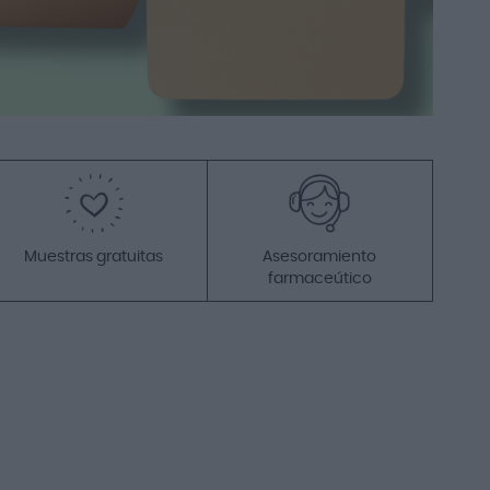
Añadir a la cesta
Promo
-15%
Me gusta porque no irrita
Muestras gratuitas
Asesoramiento
farmaceútico
GH 15 Antiox-C Sérum
30ml
33,05 €
38,90 €
Añadir a la cesta