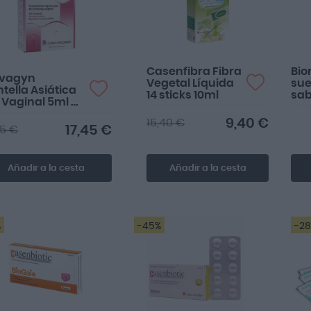
Casenfibra Fibra
Bio
vagyn
Vegetal Líquida
sue
tella Asiática
14 sticks 10ml
sab
 Vaginal 5ml 8
s
9,40 €
15,40 €
17,45 €
75 €
Añadir a la cesta
Añadir a la cesta
%
-45%
-2