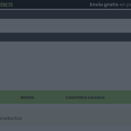
E
Envío gratis
en pedid
Belleza
Cosmética coreana
roductos