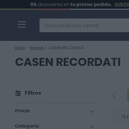
5%
descuento en
tu primer pedido.
SUSCRÍBET
Ir
al
contenido
Alternative to Doofinder Ecommerce Search
Inicio
Brands
CASEN RECORDATI
CASEN RECORDATI
.
Filtros
Precio
12
p
artículos
0,00 €
-
10,00 €
5
Categoría