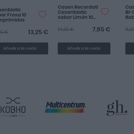
Casen Recordati
Cas
enbiotic
Casenbiotic
Bi-
or Fresa 10
sabor Limón 10
Bab
mprimidos
Comprimidos
7,85 €
14,25 €
11,2
13,25 €
25 €
Añadir a la cesta
Añadir a la cesta