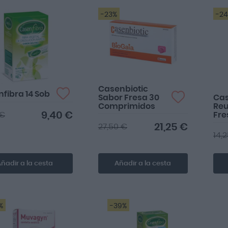
-23%
-2
Casenbiotic
fibra 14 Sob
Sabor Fresa 30
Cas
Comprimidos
Reu
9,40 €
 €
Fre
co
21,25 €
27,50 €
14,
ñadir a la cesta
Añadir a la cesta
%
-39%