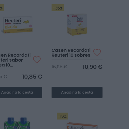
4%
-36%
Bien
Casen Recordati
en Recordati
Reuteri 10 sobres
teri sabor
sa 10
10,90 €
16,95 €
mprimidos
10,85 €
25 €
Añadir a la cesta
Añadir a la cesta
-19%