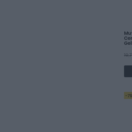
Mu
Cen
Gel
ud
19,
-7