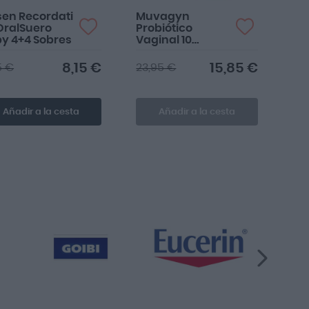
en Recordati
Muvagyn
OralSuero
Probiótico
y 4+4 Sobres
Vaginal 10
Cápsulas
8,15 €
15,85 €
5 €
23,95 €
Añadir a la cesta
Añadir a la cesta