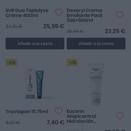
SVR Duo Topialyse
Dexeryl Crema
Crème 400ml
Emoliente Pack
500+500ml
25,99 €
34,35 €
23,25 €
25,85 €
Añadir a la cesta
Añadir a la cesta
-10%
-13%
Eucerin
Tractopon 15 75ml
Atopicontrol
Hidroloción
7,40 €
8,20 €
Calmante 400ml