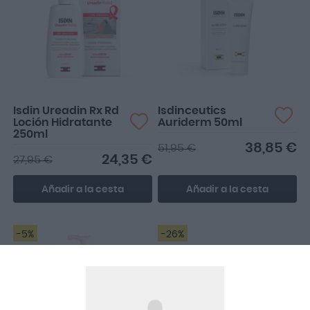
El precio es más alto que
Es muy efectivo, y tiene un
otras cremas, pero su
precio estupendo
calidad lo merece.
comparado con otras
plata...
Isdin Ureadin Rx Rd
Isdinceutics
Loción Hidratante
Auriderm 50ml
250ml
38,85 €
51,95 €
24,35 €
27,95 €
Añadir a la cesta
Añadir a la cesta
-5%
-26%