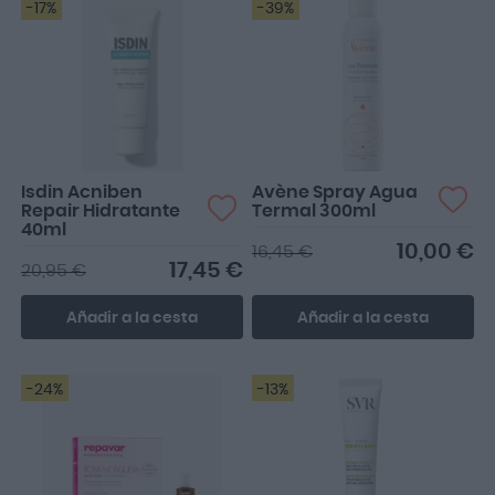
-17%
-39%
Isdin Acniben
Avène Spray Agua
Repair Hidratante
Termal 300ml
40ml
10,00 €
16,45 €
17,45 €
20,95 €
Añadir a la cesta
Añadir a la cesta
-24%
-13%
Lo uso regularmente para
lesiones de la piel para
evitar el uso contin...