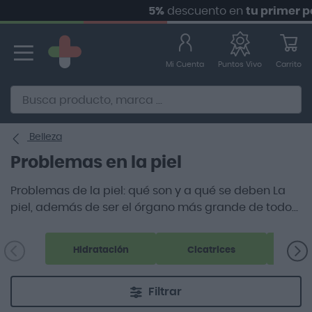
5%
descuento en
tu primer pedido.
Ir
al
contenido
Mi Cuenta
Carrito
Puntos Vivo
Alternative to Doofinder Ecommerce Search
Belleza
Problemas en la piel
Problemas de la piel: qué son y a qué se deben La
piel, además de ser el órgano más grande de todo
el cuerpo, es el que más expuesto está a cualquier
tipo de factor ambiental.
Hidratación
Cicatrices
Ps
Filtrar