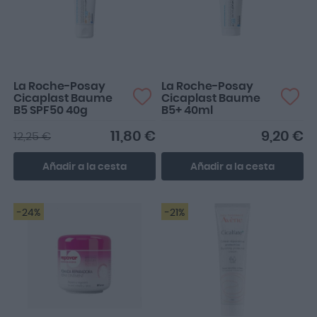
imprescindible en casa.
Rozaduras, eccemas,
sequeda...
La Roche-Posay
La Roche-Posay
Cicaplast Baume
Cicaplast Baume
B5 SPF50 40g
B5+ 40ml
11,80 €
9,20 €
12,25 €
Añadir a la cesta
Añadir a la cesta
-24%
-21%
Hace años que la
uso..siempre tengo en
casa. Perfecta para
rozaduras ...