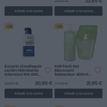
22,65 €
25,95 €
Añadir a la cesta
Añadir a la cesta
-13%
-21%
Eucerin UreaRepair
SVR Pack Gel
Loción Hidratante
Moussant
Intensiva 10% 400ml
Sebiaclear 400ml +
+ 2ª ud 40% dto.
Eco-recarga 400ml
20,95 €
21,95 €
23,95 €
27,95 €
Añadir a la cesta
Añadir a la cesta