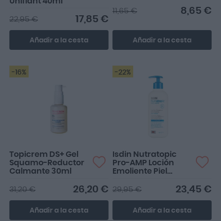
Unifiant 40ml
8,65 €
11,65 €
17,85 €
22,95 €
Añadir a la cesta
Añadir a la cesta
-16%
-22%
Topicrem DS+ Gel
Isdin Nutratopic
Squamo-Reductor
Pro-AMP Loción
Calmante 30ml
Emoliente Piel
Atópica 400ml
26,20 €
23,45 €
31,20 €
29,95 €
Añadir a la cesta
Añadir a la cesta