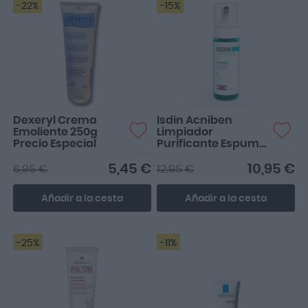
-22%
-15%
Dexeryl Crema
Isdin Acniben
Emoliente 250g
Limpiador
Precio Especial
Purificante Espuma
150ml
5,45 €
10,95 €
6,95 €
12,95 €
Añadir a la cesta
Añadir a la cesta
-25%
-11%