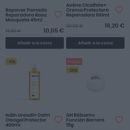
Avène Cicalfate+
Repavar Pomada
Crema Protectora
Reparadora Rosa
Reparadora 100ml
Mosqueta 45ml
16,20 €
20,55 €
10,05 €
13,30 €
Añadir a la cesta
Añadir a la cesta
-15%
Promo
-28%
Lo usamos hace tiempo
Muy bueno , no lo habia
por recomendación del
probado
dermatólogo
Isdin Ureadin Calm
GH Bálsamo
Oleogel Protector
Función Barrera
400ml
15g