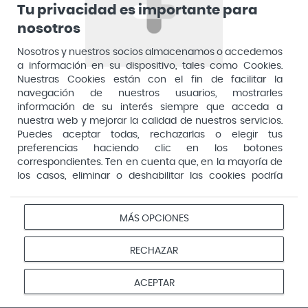
Tu privacidad es importante para
nosotros
Policalm Crema
Viñas Keratix
400ml
Solución 3g con 36
Nosotros y nuestros socios almacenamos o accedemos
Parches Adhesivos
a información en su dispositivo, tales como Cookies.
33,00 €
34,90 €
Nuestras Cookies están con el fin de facilitar la
10,95 €
14,70 €
navegación de nuestros usuarios, mostrarles
información de su interés siempre que acceda a
Añadir a la cesta
Añadir a la cesta
nuestra web y mejorar la calidad de nuestros servicios.
Puedes aceptar todas, rechazarlas o elegir tus
preferencias haciendo clic en los botones
-10%
-20%
correspondientes. Ten en cuenta que, en la mayoría de
los casos, eliminar o deshabilitar las cookies podría
afectar a la funcionalidad de nuestro Sitio Web y limitar
el acceso a ciertas áreas o servicios ofrecidos a través
del mismo. Para modificar tus preferencias haz clic en la
MÁS OPCIONES
opción Configuración de cookies de nuestro pie de
página. Puedes obtener más información en nuestra
RECHAZAR
política de cookies
Eucerin
Rym Cicatrizante
ACEPTAR
Atopicontrol 400ml
Crema 25g