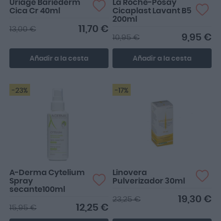
Uriage Bariederm
La Roche-Posay
Cica Cr 40ml
Cicaplast Lavant B5
200ml
11,70 €
13,00 €
9,95 €
10,95 €
Añadir a la cesta
Añadir a la cesta
-23%
-17%
A-Derma Cytelium
Linovera
Spray
Pulverizador 30ml
secante100ml
19,30 €
23,25 €
12,25 €
15,95 €