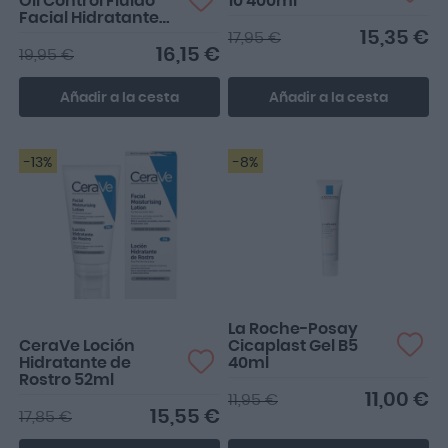
Oil Control Fluido
10 400ml
Facial Hidratante
Matificante 40ml
15,35 €
17,95 €
16,15 €
19,95 €
Añadir a la cesta
Añadir a la cesta
-13%
-8%
Loción que yo uso por la
noche y me va bastante
bien
La Roche-Posay
CeraVe Loción
Cicaplast Gel B5
Hidratante de
40ml
Rostro 52ml
11,00 €
11,95 €
15,55 €
17,85 €