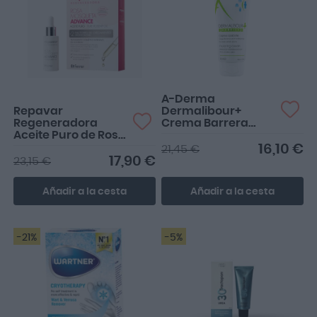
Perfecto
A-Derma
Repavar
Dermalibour+
Regeneradora
Crema Barrera
Aceite Puro de Rosa
Protectora 100ml
Mosqueta Advance
16,10 €
21,45 €
15ml
17,90 €
23,15 €
Añadir a la cesta
Añadir a la cesta
-21%
-5%