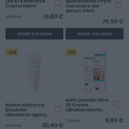
Leti AT4 Intensive
Skinceuticals Phyto
Crema 100ml
Corrective Gel
Sérum 30ml
19,80 €
26,65 €
76,50 €
Añadir a la cesta
Añadir a la cesta
-26%
-18%
Recomendable para la
piel con tendencia
acneica que no se adapte
a una...
Isdin Ureadin Ultra
Avène Hydrance
20 Crema
Emulsión
Ultrahidratante
Hidratante Ligera
50ml
40ml
9,85 €
11,95 €
20,40 €
27,45 €