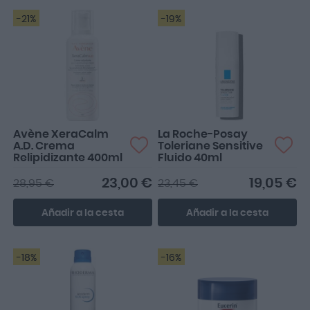
-21%
-19%
Avène XeraCalm
La Roche-Posay
A.D. Crema
Toleriane Sensitive
Relipidizante 400ml
Fluido 40ml
23,00 €
19,05 €
28,95 €
23,45 €
Añadir a la cesta
Añadir a la cesta
-18%
-16%
Ideal para momentos de
Hidrata perfectamente