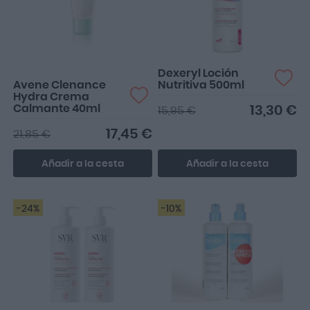
,hidrata muy bien la piel
con si estás con tra...
Dexeryl Loción
Avene Clenance
Nutritiva 500ml
Hydra Crema
Calmante 40ml
13,30 €
15,95 €
17,45 €
21,85 €
Añadir a la cesta
Añadir a la cesta
-24%
-10%
Muy hidratante
Super hidratante