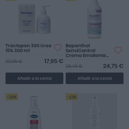
Tractopon 300 Urea
Bepanthol
15% 300 ml
SensiControl
Crema Emoliente
400ml
17,95 €
20,95 €
24,75 €
29,45 €
Añadir a la cesta
Añadir a la cesta
-29%
-23%