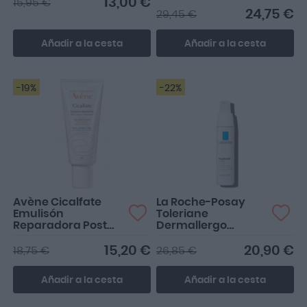
400ml
13,00 €
15,95 €
24,75 €
29,45 €
Añadir a la cesta
Añadir a la cesta
-19%
-22%
Avène Cicalfate
La Roche-Posay
Emulisón
Toleriane
Reparadora Post
Dermallergo
Acto
Crema 40ml
Dermatológico
15,20 €
20,90 €
18,75 €
26,85 €
Superficial 40ml
Añadir a la cesta
Añadir a la cesta