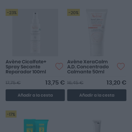
-23%
-20%
Avène Cicalfate+
Avène XeraCalm
Spray Secante
A.D. Concentrado
Reparador 100ml
Calmante 50ml
13,75 €
13,20 €
17,75 €
16,45 €
Añadir a la cesta
Añadir a la cesta
-17%