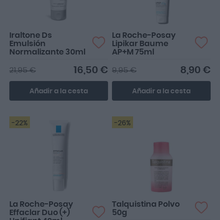
Iraltone Ds
La Roche-Posay
Emulsión
Lipikar Baume
Normalizante 30ml
AP+M 75ml
16,50 €
8,90 €
21,95 €
9,95 €
Añadir a la cesta
Añadir a la cesta
-22%
-26%
La Roche-Posay
Talquistina Polvo
Effaclar Duo (+)
50g