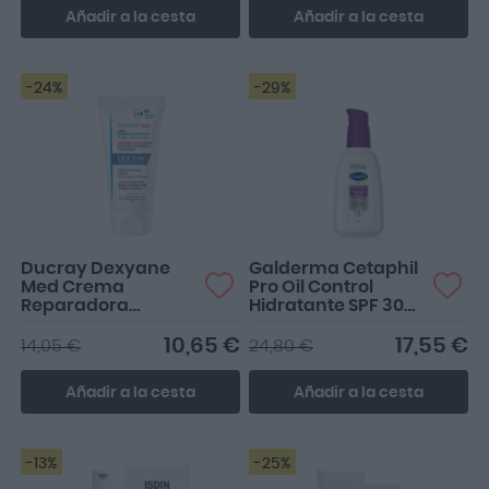
Añadir a la cesta
Añadir a la cesta
-24%
-29%
Ducray Dexyane
Galderma Cetaphil
Med Crema
Pro Oil Control
Reparadora
Hidratante SPF 30
Calmante 30ml
118ml
10,65 €
17,55 €
14,05 €
24,80 €
Añadir a la cesta
Añadir a la cesta
-13%
-25%