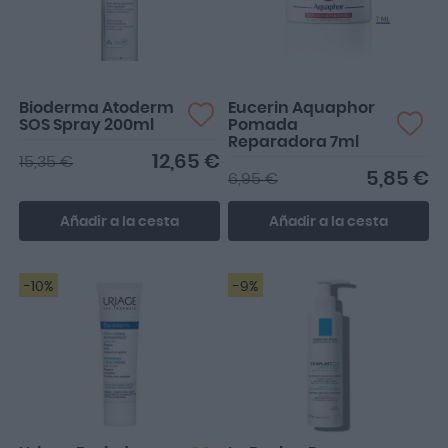
picores en la piel. Calma
rápidamente evitando...
Bioderma Atoderm
Eucerin Aquaphor
SOS Spray 200ml
Pomada
Reparadora 7ml
12,65 €
15,35 €
5,85 €
6,95 €
Añadir a la cesta
Añadir a la cesta
-10%
-9%