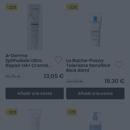
-22%
-22%
Llevo un par de semanas
utilizándola, pero todavía
no tengo claro si...
A-Derma
Epitheliale Ultra
La Roche-Posay
Repair HA+ Crema
Toleriane Sensitive
Reparadora
Rica 40ml
Antimarcas 40ml
13,05 €
16,75 €
18,30 €
23,45 €
Añadir a la cesta
Añadir a la cesta
-20%
-17%
Tenía muy buen precio