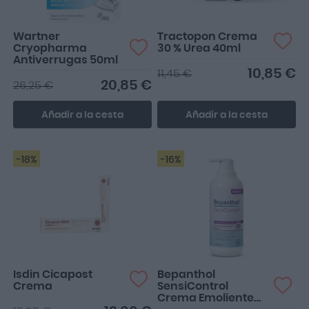
Wartner
Tractopon Crema
Cryopharma
30 % Urea 40ml
Antiverrugas 50ml
10,85 €
11,45 €
20,85 €
26,25 €
Añadir a la cesta
Añadir a la cesta
-18%
-16%
Isdin Cicapost
Bepanthol
Crema
SensiControl
Crema Emoliente