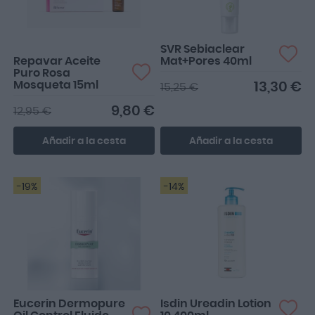
SVR Sebiaclear
Repavar Aceite
Mat+Pores 40ml
Puro Rosa
Mosqueta 15ml
13,30 €
15,25 €
9,80 €
12,95 €
Añadir a la cesta
Añadir a la cesta
-19%
-14%
Eucerin Dermopure
Isdin Ureadin Lotion