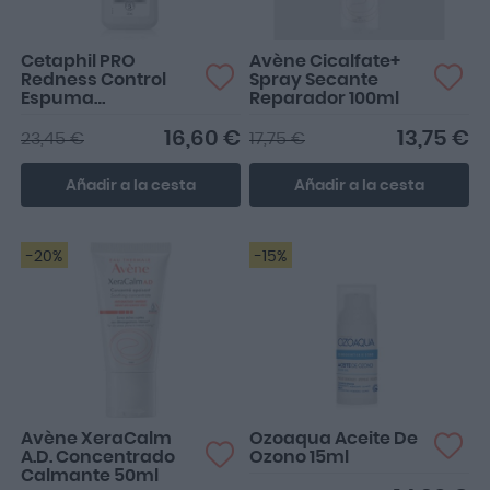
Cetaphil PRO
Avène Cicalfate+
Redness Control
Spray Secante
Espuma
Reparador 100ml
Limpiadora 236ml
16,60 €
13,75 €
23,45 €
17,75 €
Añadir a la cesta
Añadir a la cesta
-20%
-15%
Avène XeraCalm
Ozoaqua Aceite De
A.D. Concentrado
Ozono 15ml
Calmante 50ml