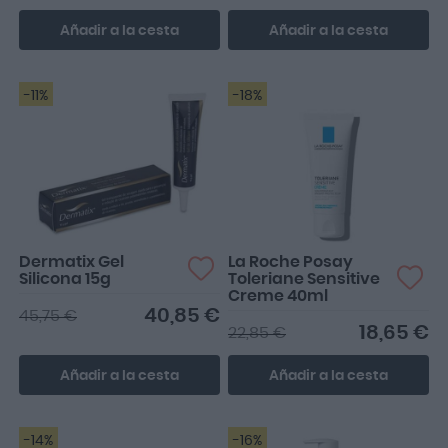
Añadir a la cesta
Añadir a la cesta
-11%
-18%
Dermatix Gel
La Roche Posay
Silicona 15g
Toleriane Sensitive
Creme 40ml
40,85 €
45,75 €
18,65 €
22,85 €
Añadir a la cesta
Añadir a la cesta
-14%
-16%