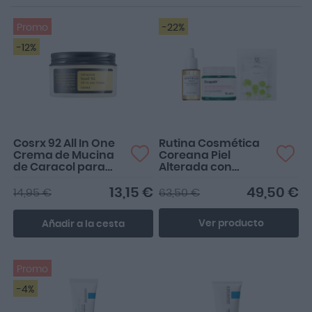
Promo
-22%
-12%
Cosrx 92 All In One
Rutina Cosmética
Crema de Mucina
Coreana Piel
de Caracol para
Alterada con
Pieles
Rojoces
Maduras/Secas
13,15 €
49,50 €
14,95 €
63,50 €
100ml
Ver producto
Añadir a la cesta
Promo
-4%
Increíble
Producto botiquín