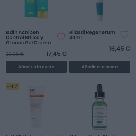
Isdin Acniben
Rilastil Regenerum
Control Brillos y
40ml
Granos Gel Crema
40ml
16,45 €
17,45 €
20,95 €
Añadir a la cesta
Añadir a la cesta
-26%