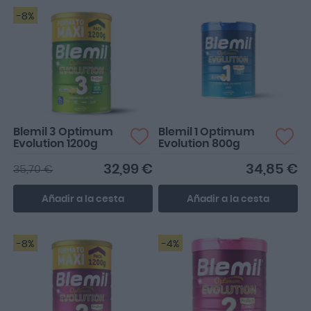
-8%
Blemil 3 Optimum
Blemil 1 Optimum
Evolution 1200g
Evolution 800g
32,99 €
34,85 €
35,70 €
Añadir a la cesta
Añadir a la cesta
-8%
-4%
Buen precio