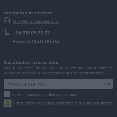
Gh 25 Péptidos-th Sérum 30ml
Devoluciones
Acofar
El Blog de Farmacias Vivo
Beauty Of Joseon Relief Sun Rice Probiotics Protector
Contacta con nosotros
Seguimiento de pedidos
Actafarma
Solar Spf50+ 50ml
hola@farmaciasvivo.com
Activa Lentes
Preguntas frecuentes
Kobho Glp 30 Viales + 90 Cápsulas
+34 910 05 96 97
Actron
Lactibiane Microbiota Atb 10 Cápsulas
Horario: 8:00 a 16:00 (L-V)
Adamed
Boiron Magnesium Duo Noche 30 Cápsulas
Adolfo Dominguez
Aero Red
Suscríbete a la newsletter
Sé el primero en conocer nuestras novedades, promociones
After Bite
y descuentos exclusivos en productos de parafarmacia.
Agiolax
Suscríbete
a
Air Lift
la
He leído y acepto la política de privacidad.
Airbiotic
newsletter
Gana Puntos Vivo subscribiéndote a nuestra newsletter
Alfasigma
Alforex