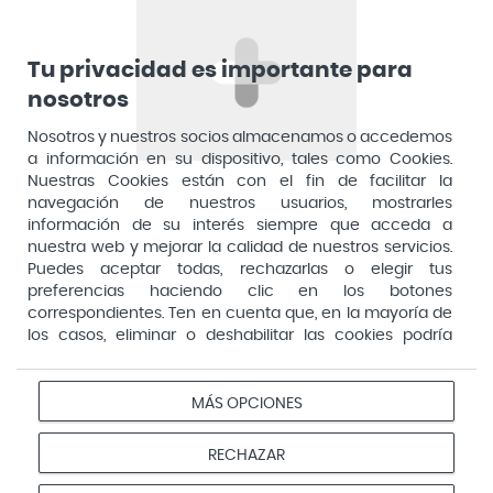
Artelac
Arturo Alba
Tu privacidad es importante para
nosotros
Aspirina
Nosotros y nuestros socios almacenamos o accedemos
Audimer
a información en su dispositivo, tales como Cookies.
Audispray
Nuestras Cookies están con el fin de facilitar la
navegación de nuestros usuarios, mostrarles
Ausonia
información de su interés siempre que acceda a
nuestra web y mejorar la calidad de nuestros servicios.
Avene
Puedes aceptar todas, rechazarlas o elegir tus
Avent
preferencias haciendo clic en los botones
Pago seguro
correspondientes. Ten en cuenta que, en la mayoría de
Avizor
los casos, eliminar o deshabilitar las cookies podría
afectar a la funcionalidad de nuestro Sitio Web y limitar
Baby Isdin
el acceso a ciertas áreas o servicios ofrecidos a través
Aviso
Redes
Configurar
Bach
del mismo. Para modificar tus preferencias haz clic en la
MÁS OPCIONES
Privacidad
Cookies
legal
sociales
cookies
opción Configuración de cookies de nuestro pie de
Bactil
página. Puedes obtener más información en nuestra
© 2026 Farmacias Vivo. Todos los derechos reservados
RECHAZAR
política de cookies
Bactinel