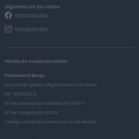
Algasiv
Síguenos en las redes
Farmacias Vivo
Alka Self
Allergan
Farmacias Vivo
Allevyn Classic
Almax
Almirall
Venta de medicamentos
Almiron
Farmacia El Burgo
Aloclair
Licenciado Ignacio Miguel Soriano Sempere
Alter Lab
NIF: 29206921 A
Alvarez Gómez
Nº de autorización sanitaria: M-2457-F
Alvita
Nº de colegiado/a: 25524
Amifar
Colegio oficial de farmacéuticos de Madrid
Amukina