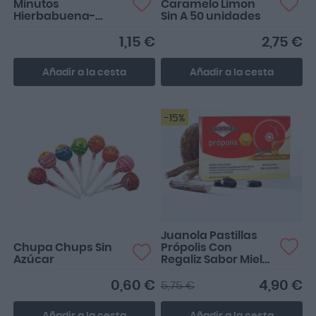
Minutos
Caramelo Limon
Hierbabuena-
Sin A 50 unidades
Spearmint
1,15 €
2,75 €
Añadir a la cesta
Añadir a la cesta
-15%
Opción saludable de
tomar un dulce. Ojalá se
pudiera elegir el sabor
Juanola Pastillas
Chupa Chups Sin
Própolis Con
Azúcar
Regaliz Sabor Miel
24 Pastillas Blandas
0,60 €
4,90 €
5,75 €