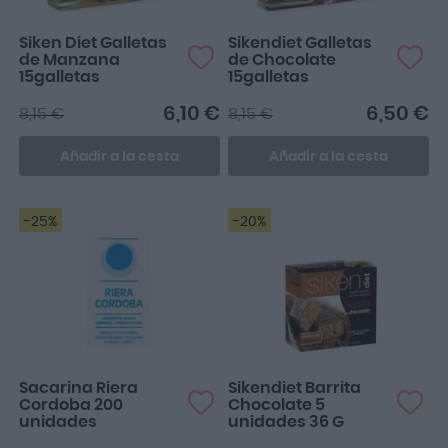
Siken Diet Galletas
Sikendiet Galletas
de Manzana
de Chocolate
15galletas
15galletas
6,10 €
6,50 €
8,15 €
8,15 €
Añadir a la cesta
Añadir a la cesta
-25%
-20%
Sacarina Riera
Sikendiet Barrita
Cordoba 200
Chocolate 5
unidades
unidades 36 G