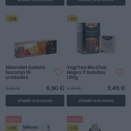
Añadir a la cesta
Añadir a la cesta
-23%
-21%
Sikendiet Galleta
Yogi Tea Bio Chai
Naranja 15
Negro 17 bolsitas
unidades
1.80g
6,90 €
3,45 €
8,95 €
4,35 €
Añadir a la cesta
Añadir a la cesta
Promo
Promo
-29%
-33%