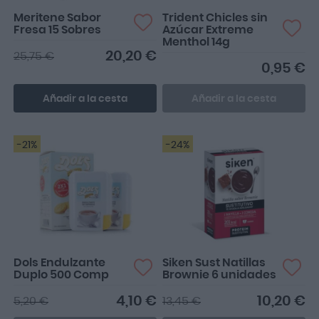
Meritene Sabor
Trident Chicles sin
Fresa 15 Sobres
Azúcar Extreme
Menthol 14g
20,20 €
25,75 €
0,95 €
Añadir a la cesta
Añadir a la cesta
-21%
-24%
Dols Endulzante
Siken Sust Natillas
Duplo 500 Comp
Brownie 6 unidades
4,10 €
10,20 €
5,20 €
13,45 €