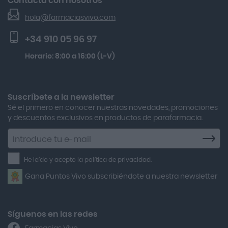
Contacta con nosotros
Seguimiento de pedidos
Actafarma
Solar Spf50+ 50ml
hola@farmaciasvivo.com
Activa Lentes
Preguntas frecuentes
Kobho Glp 30 Viales + 90 Cápsulas
+34 910 05 96 97
Actron
Lactibiane Microbiota Atb 10 Cápsulas
Horario: 8:00 a 16:00 (L-V)
Adamed
Multicentrum Hombre 50+ 90 Comprimidos + 30 Gratis
Adolfo Dominguez
Aero Red
Suscríbete a la newsletter
Sé el primero en conocer nuestras novedades, promociones
After Bite
y descuentos exclusivos en productos de parafarmacia.
Agiolax
Suscríbete
a
Air Lift
la
He leído y acepto la política de privacidad.
Airbiotic
newsletter
Gana Puntos Vivo subscribiéndote a nuestra newsletter
Alfasigma
Alforex
Algasiv
Síguenos en las redes