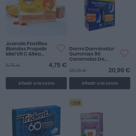
Desde que las tomo, cojo
el sueño mucho más
rápido y descanso mil v...
Juanola Pastillas
Blandas Propolis
Dormi Dorminatur
Miel Vit C Altea
Gummies 90
Sabor Naranja 48 G
Caramelos De
24 Pastillas
Goma
4,75 €
5,75 €
20,99 €
25,75 €
Añadir a la cesta
Añadir a la cesta
-22%