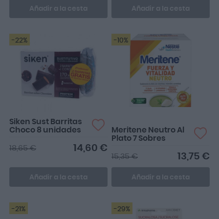
Añadir a la cesta
Añadir a la cesta
-22%
-10%
Me completo
Siken Sust Barritas
Choco 8 unidades
Meritene Neutro Al
Plato 7 Sobres
14,60 €
18,65 €
13,75 €
15,35 €
Añadir a la cesta
Añadir a la cesta
-21%
-29%