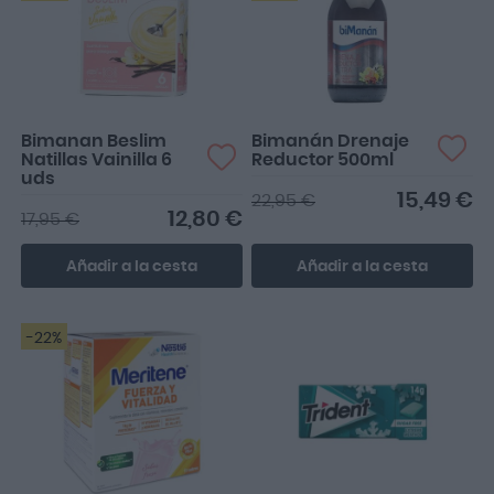
Bimanan Beslim
Bimanán Drenaje
Natillas Vainilla 6
Reductor 500ml
uds
15,49 €
22,95 €
12,80 €
17,95 €
Añadir a la cesta
Añadir a la cesta
-22%