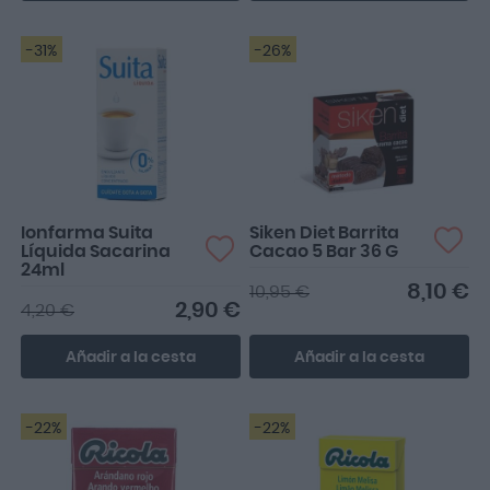
-31%
-26%
Ionfarma Suita
Siken Diet Barrita
Líquida Sacarina
Cacao 5 Bar 36 G
24ml
8,10 €
10,95 €
2,90 €
4,20 €
Añadir a la cesta
Añadir a la cesta
-22%
-22%