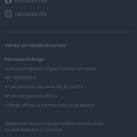
Farmacias Vivo
Alka Self
Allergan
Farmacias Vivo
Allevyn Classic
Almax
Almirall
Venta de medicamentos
Almiron
Farmacia El Burgo
Aloclair
Licenciado Ignacio Miguel Soriano Sempere
Alter Lab
NIF: 29206921 A
Alvarez Gómez
Nº de autorización sanitaria: M-2457-F
Alvita
Nº de colegiado/a: 25524
Amifar
Colegio oficial de farmacéuticos de Madrid
Amukina
Realizamos envíos a toda España, exceptuando
Ana María Lajusticia
las islas Baleares y Canarias
Anbio