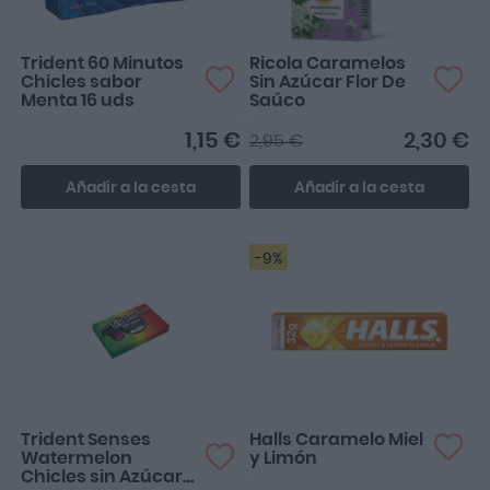
Trident 60 Minutos
Ricola Caramelos
Chicles sabor
Sin Azúcar Flor De
Menta 16 uds
Saúco
1,15 €
2,30 €
2,95 €
Añadir a la cesta
Añadir a la cesta
-9%
Trident Senses
Halls Caramelo Miel
Watermelon
y Limón
Chicles sin Azúcar