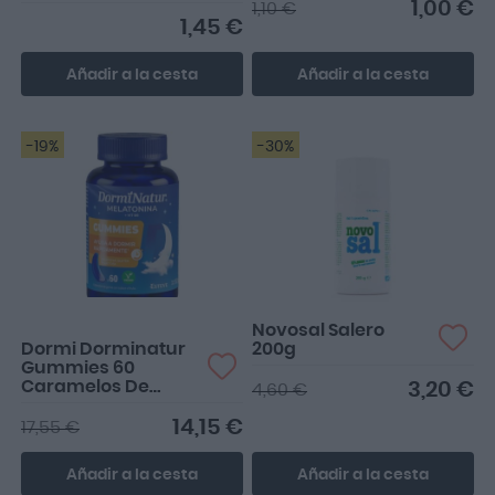
12 uds
1,00 €
1,10 €
1,45 €
Añadir a la cesta
Añadir a la cesta
-19%
-30%
Desde que las tomo, cojo
el sueño mucho más
rápido y descanso mil v...
Novosal Salero
Dormi Dorminatur
200g
Gummies 60
Caramelos De
3,20 €
4,60 €
Goma
14,15 €
17,55 €
Añadir a la cesta
Añadir a la cesta