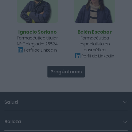
Ignacio Soriano
Belén Escobar
Farmacéutico titular
Farmacéutica
Nº Colegiado: 25524
especialista en
cosmética
Perfil de LinkedIn
Perfil de LinkedIn
Pregúntanos
Salud
Garganta y resfriado
Belleza
Cuidado muscular y articular