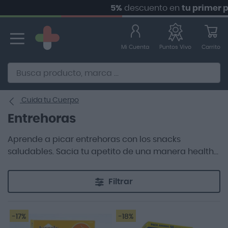
5%
descuento en
tu primer pedido
Ir
al
contenido
Mi Cuenta
Carrito
Puntos Vivo
Alternative to Doofinder Ecommerce Search
Cuida tu Cuerpo
Entrehoras
Aprende a picar entrehoras con los snacks
saludables. Sacia tu apetito de una manera healthy
y sin engordar. Los snacks saludables son productos
especiales de la sección para el cuidado de tu
Filtrar
dieta que se caracterizan por su bajo contenido en
calorías. Un picoteo que te permitirá llegar a la hora
de la comida principal sin demasiado hambre.
-17%
-18%