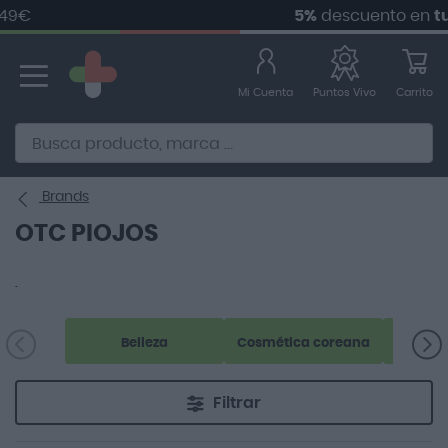
9€
5%
descuento en
tu p
Ir
al
contenido
Mi Cuenta
Carrito
Puntos Vivo
Alternative to Doofinder Ecommerce Search
Brands
OTC PIOJOS
.
Belleza
Cosmética coreana
Filtrar