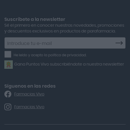
Boiron Magnesium Duo Noche 30 Cápsulas
Adolfo Dominguez
Aero Red
Suscríbete a la newsletter
Sé el primero en conocer nuestras novedades, promociones
After Bite
y descuentos exclusivos en productos de parafarmacia.
Agiolax
Suscríbete
a
Air Lift
la
He leído y acepto la política de privacidad.
Airbiotic
newsletter
Gana Puntos Vivo subscribiéndote a nuestra newsletter
Alfasigma
Alforex
Algasiv
Síguenos en las redes
Farmacias Vivo
Alka Self
Allergan
Farmacias Vivo
Allevyn Classic
Almax