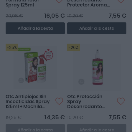
Fórmula Total
Desenredante
Spray 125ml
Protector Aroma
Manzana 250ml
16,05 €
7,55 €
20,95 €
10,20 €
Añadir a la cesta
Añadir a la cesta
-25%
-26%
Otc Antipiojos Sin
Otc Protección
Insecticidas Spray
Spray
125ml + Mochila
Desenredante
Regalo
Fresa 250ml
14,35 €
7,55 €
19,25 €
10,20 €
Añadir a la cesta
Añadir a la cesta