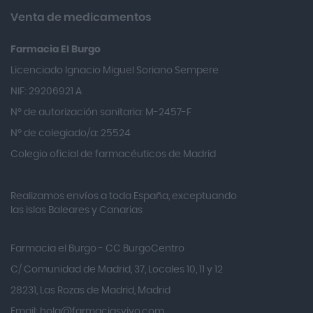
Almirall
Venta de medicamentos
Almiron
Farmacia El Burgo
Aloclair
Licenciado Ignacio Miguel Soriano Sempere
Alter Lab
NIF: 29206921 A
Alvarez Gómez
Nº de autorización sanitaria: M-2457-F
Alvita
Nº de colegiado/a: 25524
Amifar
Colegio oficial de farmacéuticos de Madrid
Amukina
Realizamos envíos a toda España, exceptuando
Ana María Lajusticia
las islas Baleares y Canarias
Anbio
Andina
Farmacia el Burgo - CC BurgoCentro
Angelini
C/ Comunidad de Madrid, 37, Locales 10, 11 y 12
Angileptol
28231, Las Rozas de Madrid, Madrid
Email:
hola@farmaciasvivo.com