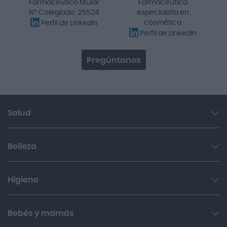
Farmacéutico titular
Farmacéutica
Nº Colegiado: 25524
especialista en
cosmética
Perfil de LinkedIn
Perfil de LinkedIn
Pregúntanos
Salud
Garganta y resfriado
Belleza
Cuidado muscular y articular
Facial
Higiene
Salud del sueño y sistema nervioso
Cabello
Botiquín
Bucal
Bebés y mamás
Sol
Cuidado digestivo
Íntima