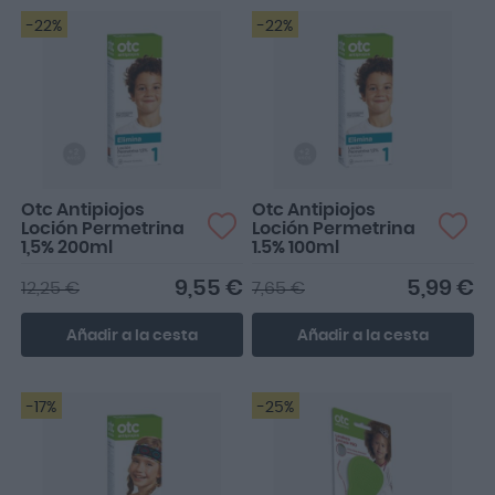
-22%
-22%
Otc Antipiojos
Otc Antipiojos
Loción Permetrina
Loción Permetrina
1,5% 200ml
1.5% 100ml
9,55 €
5,99 €
12,25 €
7,65 €
Añadir a la cesta
Añadir a la cesta
-17%
-25%