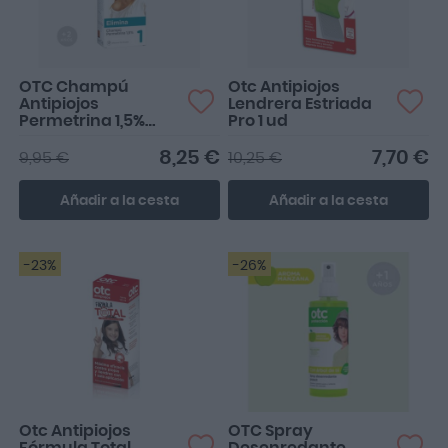
OTC Champú
Otc Antipiojos
Antipiojos
Lendrera Estriada
Permetrina 1,5%
Pro 1 ud
125ml
8,25 €
7,70 €
9,95 €
10,25 €
Añadir a la cesta
Añadir a la cesta
-23%
-26%
Otc Antipiojos
OTC Spray