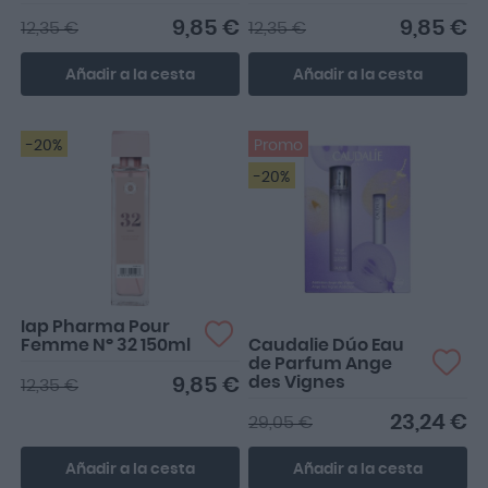
9,85 €
9,85 €
12,35 €
12,35 €
Añadir a la cesta
Añadir a la cesta
-20%
Promo
-20%
Perfecto para un regalo o
para ti.
Iap Pharma Pour
Femme Nº 32 150ml
Caudalie Dúo Eau
de Parfum Ange
des Vignes
9,85 €
12,35 €
23,24 €
29,05 €
Añadir a la cesta
Añadir a la cesta