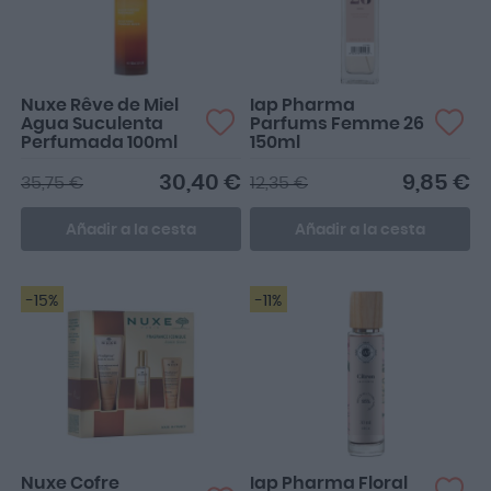
Nuxe Rêve de Miel
Iap Pharma
Agua Suculenta
Parfums Femme 26
Perfumada 100ml
150ml
30,40 €
9,85 €
35,75 €
12,35 €
Añadir a la cesta
Añadir a la cesta
-15%
-11%
Nuxe Cofre
Iap Pharma Floral