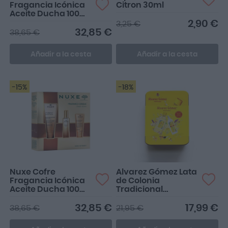
Fragancia Icónica
Citron 30ml
Aceite Ducha 100ml
+ Perfume 30ml +
2,90 €
3,25 €
Leche Perfumada
32,85 €
38,65 €
30ml
Añadir a la cesta
Añadir a la cesta
-15%
-18%
Nuxe Cofre
Alvarez Gómez Lata
Fragancia Icónica
de Colonia
Aceite Ducha 100ml
Tradicional
+ Perfume 30ml +
Concentrada 300
Leche Perfumada
ML + Emulsión
32,85 €
17,99 €
38,65 €
21,95 €
30ml
280ML