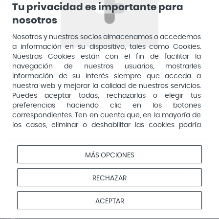
Preguntas frecuentes
Lactibiane Microbiota Atb 10 Cápsulas
Tu privacidad es importante para
+34 910 05 96 97
Actron
nosotros
Kobho Glp 30 Viales + 90 Cápsulas
Horario: 8:00 a 16:00 (L-V)
Adamed
Boiron Magnesium Duo Noche 30 Cápsulas
Nosotros y nuestros socios almacenamos o accedemos
a información en su dispositivo, tales como Cookies.
Adolfo Dominguez
Nuestras Cookies están con el fin de facilitar la
Aero Red
navegación de nuestros usuarios, mostrarles
Suscríbete a la newsletter
información de su interés siempre que acceda a
Sé el primero en conocer nuestras novedades, promociones
After Bite
nuestra web y mejorar la calidad de nuestros servicios.
y descuentos exclusivos en productos de parafarmacia.
Puedes aceptar todas, rechazarlas o elegir tus
Agiolax
Suscríbete
preferencias haciendo clic en los botones
a
Air Lift
correspondientes. Ten en cuenta que, en la mayoría de
la
los casos, eliminar o deshabilitar las cookies podría
He leído y acepto la política de privacidad.
Airbiotic
newsletter
afectar a la funcionalidad de nuestro Sitio Web y limitar
el acceso a ciertas áreas o servicios ofrecidos a través
Gana Puntos Vivo subscribiéndote a nuestra newsletter
Alfasigma
del mismo. Para modificar tus preferencias haz clic en la
MÁS OPCIONES
Alforex
opción Configuración de cookies de nuestro pie de
página. Puedes obtener más información en nuestra
RECHAZAR
Algasiv
Síguenos en las redes
política de cookies
Farmacias Vivo
Alka Self
ACEPTAR
Allergan
Farmacias Vivo