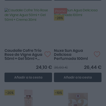
Promo
-28%
Caudalie Cofre Trío
Nuxe Sun Agua
Rose de Vigne Agua
Deliciosa
50ml + Gel 50ml +
Perfumada 100ml
Crema 30ml
24,10 €
26,44 €
36,60 €
Añadir a la cesta
Añadir a la cesta
-20%
-19%