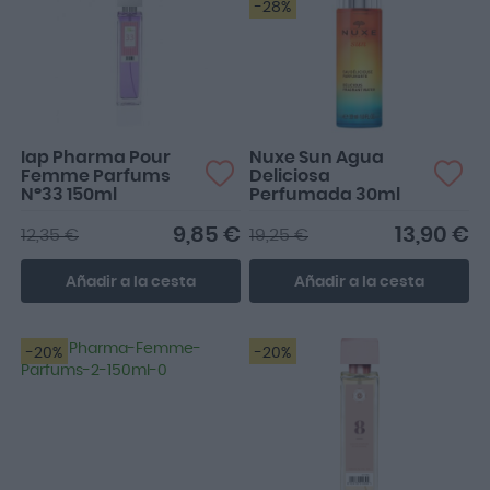
-28%
Iap Pharma Pour
Nuxe Sun Agua
Femme Parfums
Deliciosa
Nº33 150ml
Perfumada 30ml
9,85 €
13,90 €
12,35 €
19,25 €
Añadir a la cesta
Añadir a la cesta
-20%
-20%