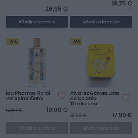
19,75 €
26,95 €
Añadir a la cesta
Añadir a la cesta
-20%
-18%
Iap Pharma Floral
Alvarez Gómez Lata
Verveine 150ml
de Colonia
Tradicional
Concentrada 300
10,00 €
12,50 €
ML + Emulsión
17,99 €
21,95 €
280ML
Añadir a la cesta
Añadir a la cesta