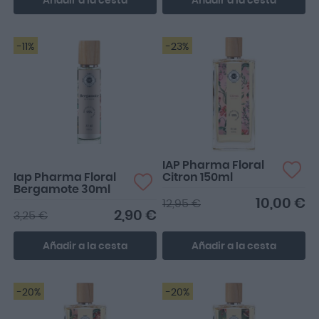
Añadir a la cesta
Añadir a la cesta
-11%
-23%
Muy agradable, quizá un
poquito demasiado fuerte
IAP Pharma Floral
Iap Pharma Floral
Citron 150ml
Bergamote 30ml
10,00 €
12,95 €
2,90 €
3,25 €
Añadir a la cesta
Añadir a la cesta
-20%
-20%