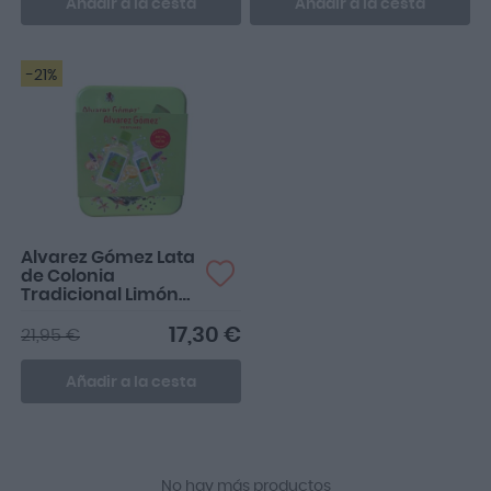
Añadir a la cesta
Añadir a la cesta
-21%
Alvarez Gómez Lata
de Colonia
Tradicional Limón
300 ML + Emulsión
280ML
17,30 €
21,95 €
Añadir a la cesta
No hay más productos