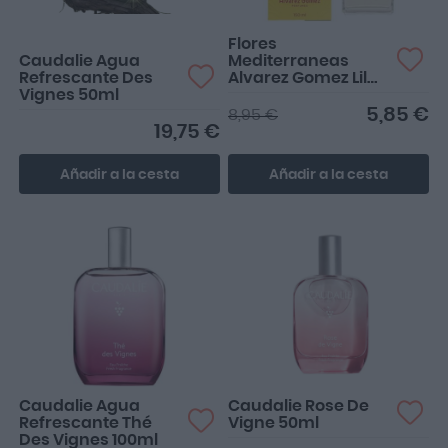
Flores
Caudalie Agua
Mediterraneas
Refrescante Des
Alvarez Gomez Lilas
Vignes 50ml
Y Mimosas Spray
150ml
5,85 €
8,95 €
19,75 €
Añadir a la cesta
Añadir a la cesta
Caudalie Agua
Caudalie Rose De
Refrescante Thé
Vigne 50ml
Des Vignes 100ml