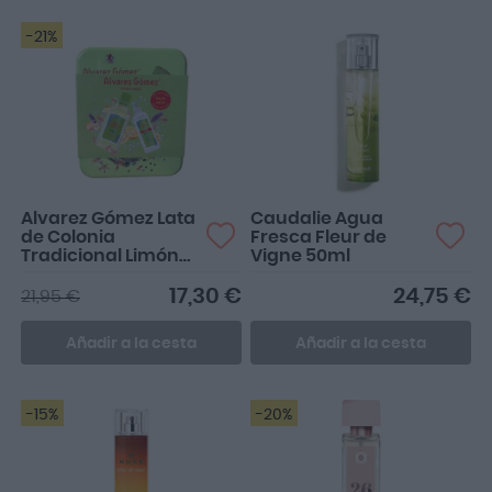
-21%
Alvarez Gómez Lata
Caudalie Agua
de Colonia
Fresca Fleur de
Tradicional Limón
Vigne 50ml
300 ML + Emulsión
280ML
17,30 €
24,75 €
21,95 €
Añadir a la cesta
Añadir a la cesta
-15%
-20%