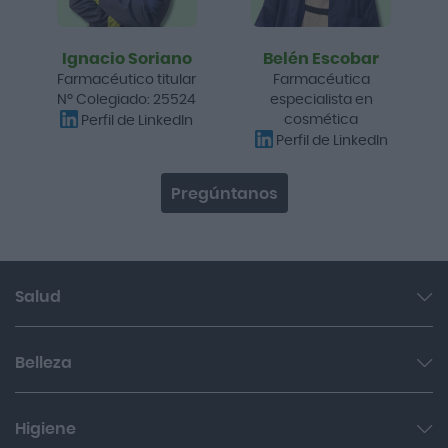
Ignacio Soriano
Belén Escobar
Farmacéutico titular
Farmacéutica
Nº Colegiado: 25524
especialista en
cosmética
Perfil de LinkedIn
Perfil de LinkedIn
Pregúntanos
Salud
Garganta y resfriado
Belleza
Cuidado muscular y articular
Facial
Higiene
Salud del sueño y sistema nervioso