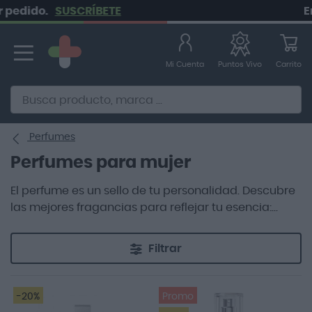
o.
SUSCRÍBETE
Envío gr
Ir
al
contenido
Mi Cuenta
Carrito
Puntos Vivo
Alternative to Doofinder Ecommerce Search
Perfumes
Perfumes para mujer
El perfume es un sello de tu personalidad. Descubre
las mejores fragancias para reflejar tu esencia:
florales, cítricas, dulces o amaraderdas.
Filtrar
-20%
Promo