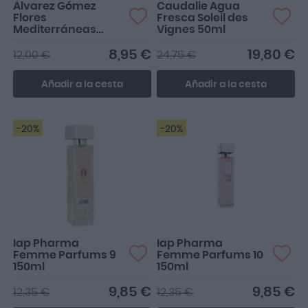
Álvarez Gómez
Caudalie Agua
Flores
Fresca Soleil des
Mediterráneas
Vignes 50ml
Jardín de Té Verde
Spray 150ml
8,95 €
19,80 €
12,00 €
24,75 €
Añadir a la cesta
Añadir a la cesta
-20%
-20%
Iap Pharma
Iap Pharma
Femme Parfums 9
Femme Parfums 10
150ml
150ml
9,85 €
9,85 €
12,35 €
12,35 €