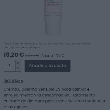
Saltar
*Las imágenes de los productos son orientativas, prevalecerá la
descripción de los mismos.
al
comienzo
18,20 €
22,75 €
Ahorra 4,55 €
de
la
Añadir a la cesta
galería
de
imágenes
BIODERMA
Crema Bioderma Sensibio DS para calmar el
enrojecimiento y la descamación. Tratamiento
cuidado de día para pieles sensibles con tendencia
a las rojeces.