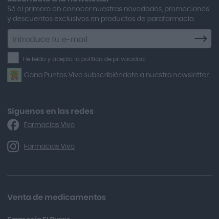
Sé el primero en conocer nuestras novedades, promociones
After Bite
y descuentos exclusivos en productos de parafarmacia.
Agiolax
Suscríbete
a
Air Lift
la
He leído y acepto la política de privacidad.
Airbiotic
newsletter
Gana Puntos Vivo subscribiéndote a nuestra newsletter
Alfasigma
Alforex
Algasiv
Síguenos en las redes
Farmacias Vivo
Alka Self
Allergan
Farmacias Vivo
Allevyn Classic
Almax
Almirall
Venta de medicamentos
Almiron