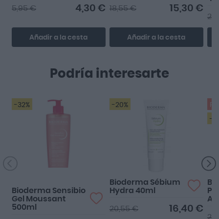
4,30 €
15,30 €
5,95 €
18,55 €
20
Añadir a la cesta
Añadir a la cesta
Podría interesarte
-32%
-20%
Pr
-3
muy bueno para la piel
Bioderma Sébium
Bi
Bioderma Sensibio
Hydra 40ml
Ph
Gel Moussant
Ag
500ml
16,40 €
20,55 €
22