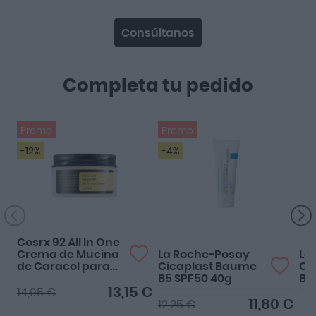
Consúltanos
Completa tu pedido
Promo
Promo
-12%
-4%
Increíble
i
Cosrx 92 All In One
Crema de Mucina
La Roche-Posay
La
de Caracol para
Cicaplast Baume
Ci
Pieles
B5 SPF50 40g
Maduras/Secas
13,15 €
14,95 €
100ml
11,80 €
12,25 €