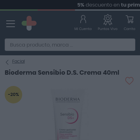
5%
descuento en
tu primer p
Ir
al
contenido
Mi Cuenta
Carrito
Puntos Vivo
Alternative to Doofinder Ecommerce Search
Facial
Bioderma Sensibio D.S. Crema 40ml
Saltar
-20%
al
final
de
la
galería
de
imágenes