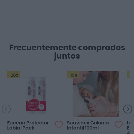
Frecuentemente comprados
juntos
-28%
-18%
-2
Eucerin Protector
Suavinex Colonia
La
Labial Pack
Infantil 100ml
Ef
40