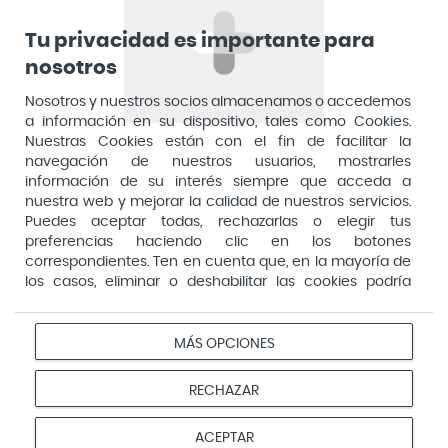
Apivita
Tu privacidad es importante para
nosotros
Aposan
Dirección General de Inspección y Ordenación Sanitaria​
Aquilea
Nosotros y nuestros socios almacenamos o accedemos
Consejería de Sanidad, Comunidad de Madrid
a información en su dispositivo, tales como Cookies.
Arafarma
Aduana, 29, 4ª planta. 28013 Madrid
Nuestras Cookies están con el fin de facilitar la
navegación de nuestros usuarios, mostrarles
Arkopharma
información de su interés siempre que acceda a
Arnidol
nuestra web y mejorar la calidad de nuestros servicios.
Puedes aceptar todas, rechazarlas o elegir tus
Artelac
preferencias haciendo clic en los botones
correspondientes. Ten en cuenta que, en la mayoría de
Arturo Alba
los casos, eliminar o deshabilitar las cookies podría
Aspirina
afectar a la funcionalidad de nuestro Sitio Web y limitar
el acceso a ciertas áreas o servicios ofrecidos a través
Audimer
del mismo. Para modificar tus preferencias haz clic en la
MÁS OPCIONES
Pago seguro
opción Configuración de cookies de nuestro pie de
Audispray
página. Puedes obtener más información en nuestra
RECHAZAR
Ausonia
política de cookies
Avene
Aviso
Redes
Configurar
ACEPTAR
Privacidad
Cookies