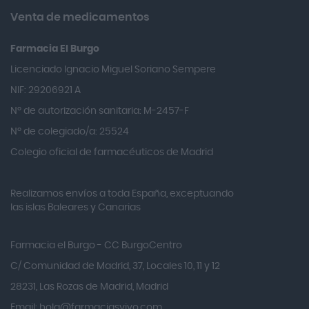
Almirall
Venta de medicamentos
Almiron
Farmacia El Burgo
Aloclair
Licenciado Ignacio Miguel Soriano Sempere
Alter Lab
NIF: 29206921 A
Alvarez Gómez
Nº de autorización sanitaria: M-2457-F
Alvita
Nº de colegiado/a: 25524
Amifar
Colegio oficial de farmacéuticos de Madrid
Amukina
Realizamos envíos a toda España, exceptuando
Ana María Lajusticia
las islas Baleares y Canarias
Anbio
Andina
Farmacia el Burgo - CC BurgoCentro
Angelini
C/ Comunidad de Madrid, 37, Locales 10, 11 y 12
Angileptol
28231, Las Rozas de Madrid, Madrid
Email:
hola@farmaciasvivo.com