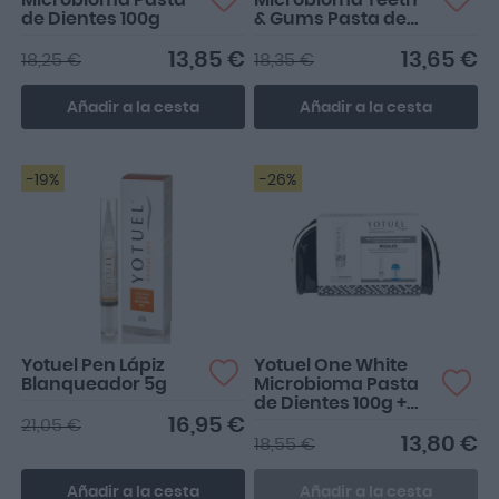
Microbioma Pasta
Microbioma Teeth
de Dientes 100g
& Gums Pasta de
Dientes 100g
13,85 €
13,65 €
18,25 €
18,35 €
Añadir a la cesta
Añadir a la cesta
-19%
-26%
Yotuel Pen Lápiz
Yotuel One White
Blanqueador 5g
Microbioma Pasta
de Dientes 100g +
Neceser + Minitalla
16,95 €
21,05 €
Pasta Dentrífica +
13,80 €
18,55 €
Minitalla Colutorio
Añadir a la cesta
Añadir a la cesta