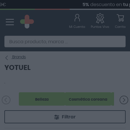
€
5%
descuento en
tu pr
Ir
al
contenido
Mi Cuenta
Carrito
Puntos Vivo
Alternative to Doofinder Ecommerce Search
Brands
YOTUEL
.
Belleza
Cosmética coreana
Filtrar