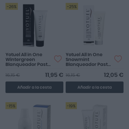
-26%
-25%
Yotuel All in One
Yotuel All In One
Wintergreen
Snowmint
Blanqueador Pasta
Blanqueador Pasta
de Dientes 75ml
de Dientes 75ml
11,95 €
12,05 €
16,15 €
16,15 €
Añadir a la cesta
Añadir a la cesta
-15%
-19%