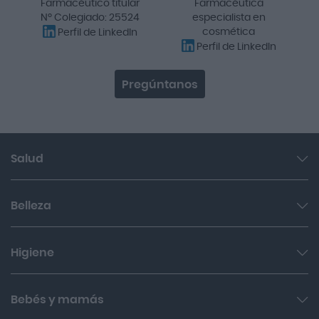
Farmacéutico titular
Farmacéutica
Nº Colegiado: 25524
especialista en
cosmética
Perfil de LinkedIn
Perfil de LinkedIn
Pregúntanos
Salud
Garganta y resfriado
Belleza
Cuidado muscular y articular
Facial
Higiene
Salud del sueño y sistema nervioso
Cabello
Botiquín
Bucal
Bebés y mamás
Sol
Cuidado digestivo
Íntima