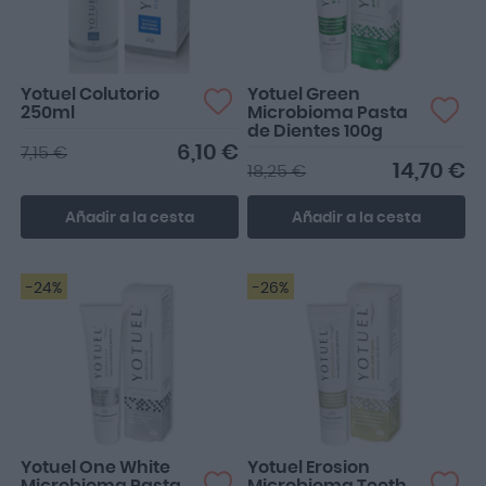
Yotuel Colutorio
Yotuel Green
250ml
Microbioma Pasta
de Dientes 100g
6,10 €
7,15 €
14,70 €
18,25 €
Añadir a la cesta
Añadir a la cesta
-24%
-26%
Yotuel One White
Yotuel Erosion