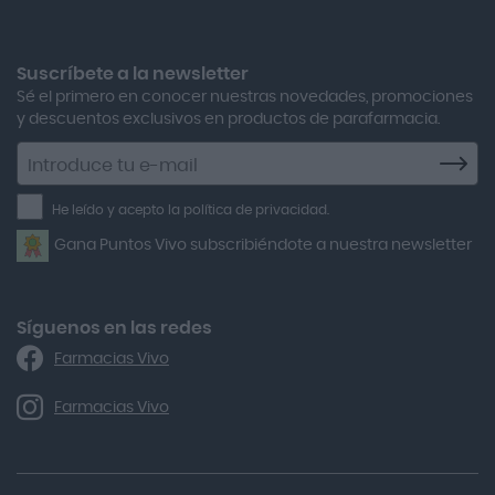
Boiron Magnesium Duo Noche 30 Cápsulas
Adolfo Dominguez
Aero Red
Suscríbete a la newsletter
Sé el primero en conocer nuestras novedades, promociones
After Bite
y descuentos exclusivos en productos de parafarmacia.
Agiolax
Suscríbete
a
Air Lift
la
He leído y acepto la política de privacidad.
Airbiotic
newsletter
Gana Puntos Vivo subscribiéndote a nuestra newsletter
Alfasigma
Alforex
Algasiv
Síguenos en las redes
Farmacias Vivo
Alka Self
Allergan
Farmacias Vivo
Allevyn Classic
Almax