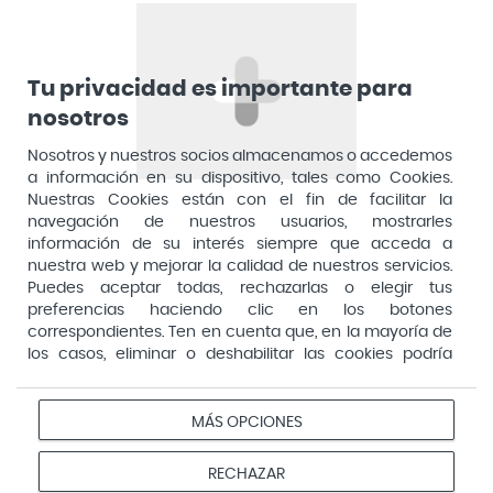
Arnidol
Artelac
Arturo Alba
Tu privacidad es importante para
nosotros
Aspirina
Nosotros y nuestros socios almacenamos o accedemos
Audimer
a información en su dispositivo, tales como Cookies.
Audispray
Nuestras Cookies están con el fin de facilitar la
navegación de nuestros usuarios, mostrarles
Ausonia
información de su interés siempre que acceda a
nuestra web y mejorar la calidad de nuestros servicios.
Avene
Puedes aceptar todas, rechazarlas o elegir tus
Avent
preferencias haciendo clic en los botones
Pago seguro
correspondientes. Ten en cuenta que, en la mayoría de
Avizor
los casos, eliminar o deshabilitar las cookies podría
afectar a la funcionalidad de nuestro Sitio Web y limitar
Baby Isdin
el acceso a ciertas áreas o servicios ofrecidos a través
Aviso
Redes
Configurar
Bach
del mismo. Para modificar tus preferencias haz clic en la
MÁS OPCIONES
Privacidad
Cookies
legal
sociales
cookies
opción Configuración de cookies de nuestro pie de
Bactil
página. Puedes obtener más información en nuestra
© 2026 Farmacias Vivo. Todos los derechos reservados
RECHAZAR
política de cookies
Bactinel