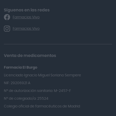
Alforex
Algasiv
Síguenos en las redes
Farmacias Vivo
Alka Self
Allergan
Farmacias Vivo
Allevyn Classic
Almax
Almirall
Venta de medicamentos
Almiron
Farmacia El Burgo
Aloclair
Licenciado Ignacio Miguel Soriano Sempere
Alter Lab
NIF: 29206921 A
Alvarez Gómez
Nº de autorización sanitaria: M-2457-F
Alvita
Nº de colegiado/a: 25524
Amifar
Colegio oficial de farmacéuticos de Madrid
Amukina