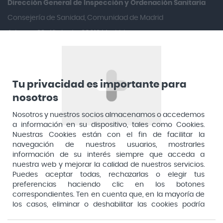
Dirección General de Inspección y Ordenación Sanitaria​
Arafarma
Consejería de Sanidad, Comunidad de Madrid
Aduana, 29, 4ª planta. 28013 Madrid
Arkopharma
Arnidol
Artelac
Arturo Alba
Tu privacidad es importante para
nosotros
Aspirina
Nosotros y nuestros socios almacenamos o accedemos
Audimer
a información en su dispositivo, tales como Cookies.
Audispray
Nuestras Cookies están con el fin de facilitar la
navegación de nuestros usuarios, mostrarles
Ausonia
información de su interés siempre que acceda a
nuestra web y mejorar la calidad de nuestros servicios.
Avene
Puedes aceptar todas, rechazarlas o elegir tus
Avent
preferencias haciendo clic en los botones
Pago seguro
correspondientes. Ten en cuenta que, en la mayoría de
Avizor
los casos, eliminar o deshabilitar las cookies podría
afectar a la funcionalidad de nuestro Sitio Web y limitar
Baby Isdin