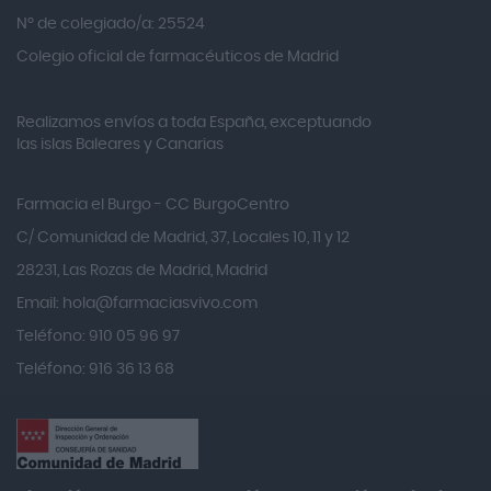
Alvita
Nº de colegiado/a: 25524
Amifar
Colegio oficial de farmacéuticos de Madrid
Amukina
Realizamos envíos a toda España, exceptuando
Ana María Lajusticia
las islas Baleares y Canarias
Anbio
Andina
Farmacia el Burgo - CC BurgoCentro
Angelini
C/ Comunidad de Madrid, 37, Locales 10, 11 y 12
Angileptol
28231, Las Rozas de Madrid, Madrid
Email:
hola@farmaciasvivo.com
Anotaciones Farmacéuticas
Teléfono: 910 05 96 97
Antidol
Teléfono: 916 36 13 68
Apiserum
Apivita
Aposan
Aquilea