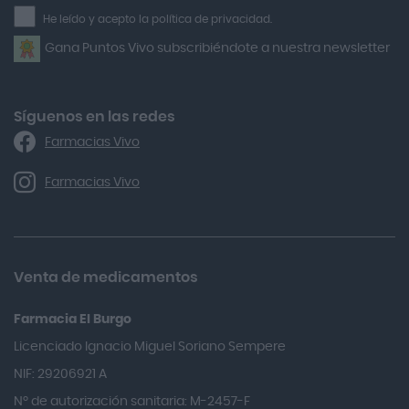
la
He leído y acepto la política de privacidad.
Airbiotic
newsletter
Gana Puntos Vivo subscribiéndote a nuestra newsletter
Alfasigma
Alforex
Algasiv
Síguenos en las redes
Farmacias Vivo
Alka Self
Allergan
Farmacias Vivo
Allevyn Classic
Almax
Almirall
Venta de medicamentos
Almiron
Farmacia El Burgo
Aloclair
Licenciado Ignacio Miguel Soriano Sempere
Alter Lab
NIF: 29206921 A
Alvarez Gómez
Nº de autorización sanitaria: M-2457-F