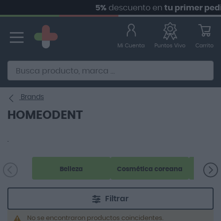
5%
descuento en
tu primer pedid
Ir
al
contenido
Mi Cuenta
Carrito
Puntos Vivo
Alternative to Doofinder Ecommerce Search
Brands
HOMEODENT
.
Belleza
Cosmética coreana
Filtrar
No se encontraron productos coincidentes.