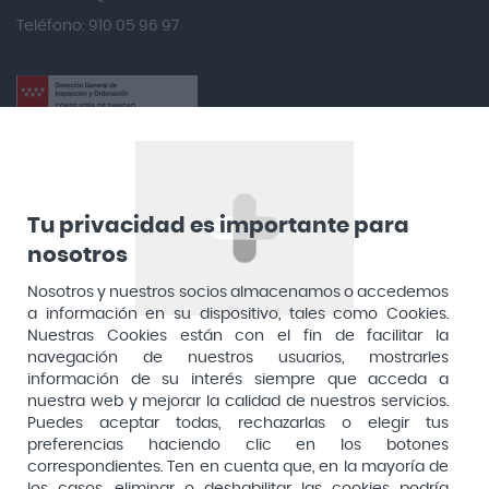
Teléfono: 910 05 96 97
Antidol
Apiserum
Apivita
Aposan
Dirección General de Inspección y Ordenación Sanitaria​
Aquilea
Consejería de Sanidad, Comunidad de Madrid
Arafarma
Aduana, 29, 4ª planta. 28013 Madrid
Tu privacidad es importante para
nosotros
Arkopharma
Arnidol
Nosotros y nuestros socios almacenamos o accedemos
a información en su dispositivo, tales como Cookies.
Artelac
Nuestras Cookies están con el fin de facilitar la
navegación de nuestros usuarios, mostrarles
Arturo Alba
información de su interés siempre que acceda a
Aspirina
nuestra web y mejorar la calidad de nuestros servicios.
Puedes aceptar todas, rechazarlas o elegir tus
Audimer
preferencias haciendo clic en los botones
Pago seguro
correspondientes. Ten en cuenta que, en la mayoría de
Audispray