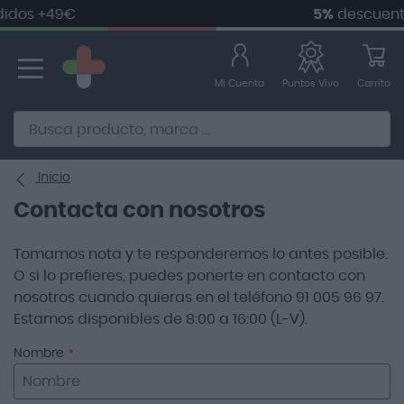
dos +49€
5%
descuento
Ir
al
contenido
Mi Cuenta
Carrito
Puntos Vivo
Alternative to Doofinder Ecommerce Search
Inicio
Contacta con nosotros
Tomamos nota y te responderemos lo antes posible.
O si lo prefieres, puedes ponerte en contacto con
nosotros cuando quieras en el teléfono 91 005 96 97.
Estamos disponibles de 8:00 a 16:00 (L-V).
Nombre