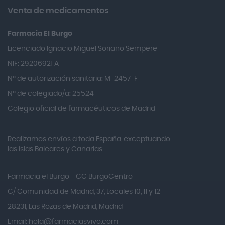
Almirall
Venta de medicamentos
Almiron
Farmacia El Burgo
Aloclair
Licenciado Ignacio Miguel Soriano Sempere
Alter Lab
NIF: 29206921 A
Alvarez Gómez
Nº de autorización sanitaria: M-2457-F
Alvita
Nº de colegiado/a: 25524
Amifar
Colegio oficial de farmacéuticos de Madrid
Amukina
Realizamos envíos a toda España, exceptuando
Ana María Lajusticia
las islas Baleares y Canarias
Anbio
Andina
Farmacia el Burgo - CC BurgoCentro
Angelini
C/ Comunidad de Madrid, 37, Locales 10, 11 y 12
Angileptol
28231, Las Rozas de Madrid, Madrid
Email:
hola@farmaciasvivo.com
Anotaciones Farmacéuticas