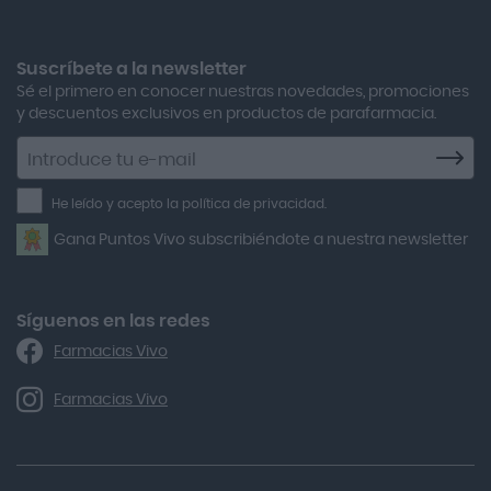
Adolfo Dominguez
Aero Red
Suscríbete a la newsletter
Sé el primero en conocer nuestras novedades, promociones
After Bite
y descuentos exclusivos en productos de parafarmacia.
Agiolax
Suscríbete
a
Air Lift
la
He leído y acepto la política de privacidad.
Airbiotic
newsletter
Gana Puntos Vivo subscribiéndote a nuestra newsletter
Alfasigma
Alforex
Algasiv
Síguenos en las redes
Farmacias Vivo
Alka Self
Allergan
Farmacias Vivo
Allevyn Classic
Almax