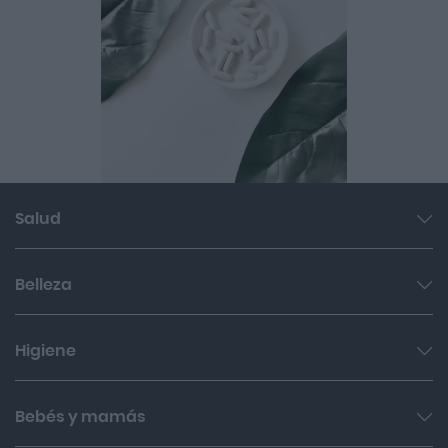
Salud
Garganta y resfriado
Belleza
Cuidado muscular y articular
Facial
Higiene
Salud del sueño y sistema nervioso
Cabello
Botiquín
Bucal
Bebés y mamás
Sol
Cuidado digestivo
Íntima