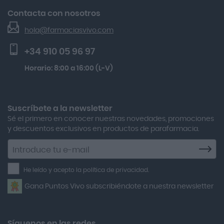
Acofar
El Blog de Farmacias Vivo
Gh 25 Péptidos-th Sérum 30ml
Contacta con nosotros
Seguimiento de pedidos
Actafarma
Beauty Of Joseon Relief Sun Rice Probiotics Protector
hola@farmaciasvivo.com
Activa Lentes
Preguntas frecuentes
Solar Spf50+ 50ml
+34 910 05 96 97
Actron
Kobho Glp 30 Viales + 90 Cápsulas
Horario: 8:00 a 16:00 (L-V)
Adamed
Multicentrum Hombre 50+ 90 Comprimidos + 30 Gratis
Adolfo Dominguez
Aero Red
Suscríbete a la newsletter
Sé el primero en conocer nuestras novedades, promociones
After Bite
y descuentos exclusivos en productos de parafarmacia.
Agiolax
Suscríbete
a
Air Lift
la
He leído y acepto la política de privacidad.
Airbiotic
newsletter
Gana Puntos Vivo subscribiéndote a nuestra newsletter
Alfasigma
Alforex
Algasiv
Síguenos en las redes