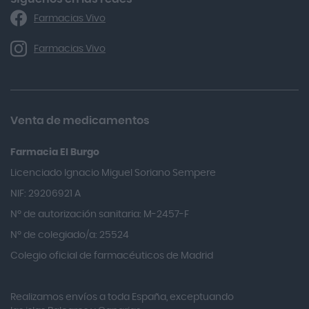
Farmacias Vivo
Alka Self
Allergan
Farmacias Vivo
Allevyn Classic
Almax
Almirall
Venta de medicamentos
Almiron
Farmacia El Burgo
Aloclair
Licenciado Ignacio Miguel Soriano Sempere
Alter Lab
NIF: 29206921 A
Alvarez Gómez
Nº de autorización sanitaria: M-2457-F
Alvita
Nº de colegiado/a: 25524
Amifar
Colegio oficial de farmacéuticos de Madrid
Amukina
Realizamos envíos a toda España, exceptuando
Ana María Lajusticia