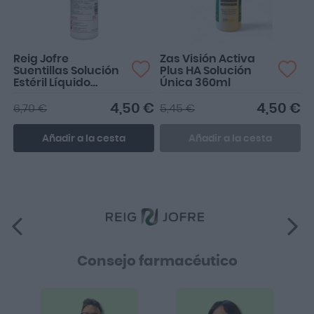
Reig Jofre
Zas Visión Activa
Suentillas Solución
Plus HA Solución
Estéril Líquido
Única 360ml
Lentillas 500ml
4,50 €
4,50 €
6,70 €
5,45 €
Añadir a la cesta
Añadir a la cesta
Consejo farmacéutico