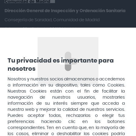
Aquilea
Dirección General de Inspección y Ordenación Sanitaria​
Arafarma
Consejería de Sanidad, Comunidad de Madrid
Aduana, 29, 4ª planta. 28013 Madrid
Arkopharma
Arnidol
Artelac
Arturo Alba
Tu privacidad es importante para
nosotros
Aspirina
Nosotros y nuestros socios almacenamos o accedemos
Audimer
a información en su dispositivo, tales como Cookies.
Audispray
Nuestras Cookies están con el fin de facilitar la
navegación de nuestros usuarios, mostrarles
Ausonia
información de su interés siempre que acceda a
nuestra web y mejorar la calidad de nuestros servicios.
Avene
Puedes aceptar todas, rechazarlas o elegir tus
Avent
preferencias haciendo clic en los botones
Pago seguro
correspondientes. Ten en cuenta que, en la mayoría de
Avizor
los casos, eliminar o deshabilitar las cookies podría