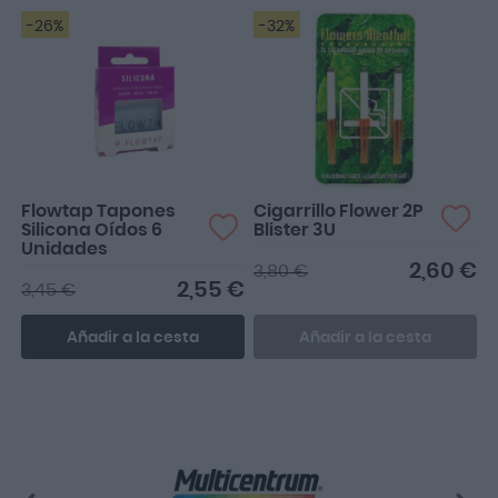
-26%
-32%
Flowtap Tapones
Cigarrillo Flower 2P
Silicona Oídos 6
Blister 3U
Unidades
2,60 €
3,80 €
2,55 €
3,45 €
Añadir a la cesta
Añadir a la cesta