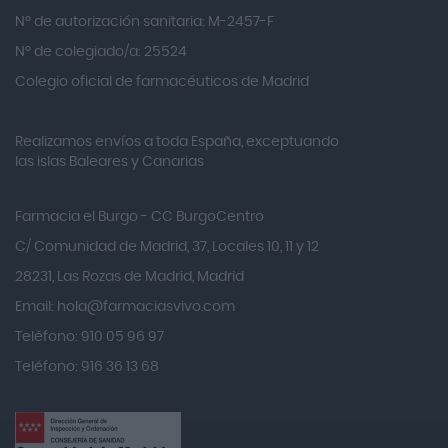
Alvarez Gómez
Nº de autorización sanitaria: M-2457-F
Alvita
Nº de colegiado/a: 25524
Amifar
Colegio oficial de farmacéuticos de Madrid
Amukina
Realizamos envíos a toda España, exceptuando
Ana María Lajusticia
las islas Baleares y Canarias
Anbio
Andina
Farmacia el Burgo - CC BurgoCentro
Angelini
C/ Comunidad de Madrid, 37, Locales 10, 11 y 12
Angileptol
28231, Las Rozas de Madrid, Madrid
Email:
hola@farmaciasvivo.com
Anotaciones Farmacéuticas
Teléfono: 910 05 96 97
Antidol
Teléfono: 916 36 13 68
Apiserum
Apivita
Aposan