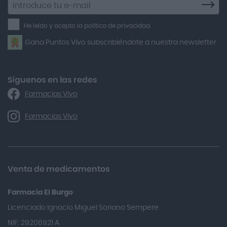
a
Air Lift
la
He leído y acepto la política de privacidad.
Airbiotic
newsletter
Gana Puntos Vivo subscribiéndote a nuestra newsletter
Alfasigma
Alforex
Algasiv
Síguenos en las redes
Farmacias Vivo
Alka Self
Allergan
Farmacias Vivo
Allevyn Classic
Almax
Almirall
Venta de medicamentos
Almiron
Farmacia El Burgo
Aloclair
Licenciado Ignacio Miguel Soriano Sempere
Alter Lab
NIF: 29206921 A