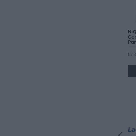
NiQ
Co
Pa
Sa
16,