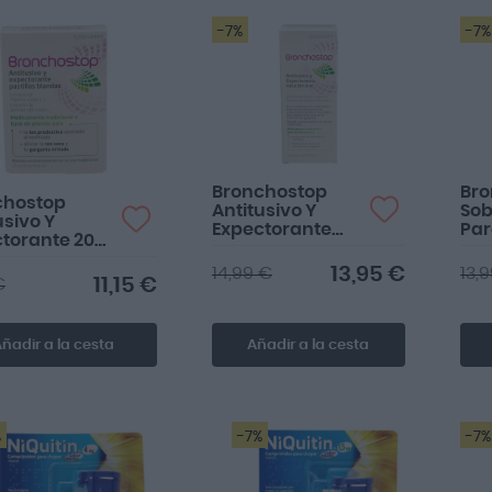
-7%
-7%
Bronchostop
Bro
chostop
Antitusivo Y
Sob
usivo Y
Expectorante
Par
torante 20
Solución Oral
Ora
llas Blandas
200ml
13,95 €
14,99 €
13,
11,15 €
€
ñadir a la cesta
Añadir a la cesta
%
-7%
-7%