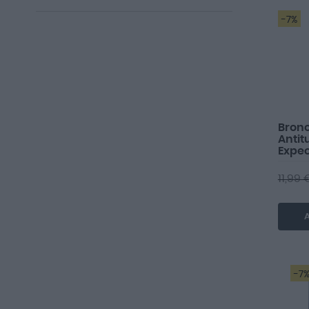
artículo
30,00 €
-
40,00 €
1
artículos
En existencias
6
-7%
artículos
Fuera de existencias
2
Bron
Antit
Expec
Pasti
11,99 
A
-7