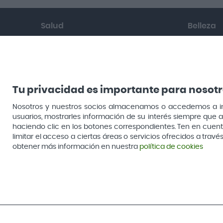
Salud
Belleza
Garganta y resfriado
Facial
Cuidado muscular y articular
Cabello
Tu privacidad es importante para nosot
Salud del sueño y sistema nervioso
Sol
Nosotros y nuestros socios almacenamos o accedemos a infor
Botiquín
Hombre
usuarios, mostrarles información de su interés siempre que a
haciendo clic en los botones correspondientes. Ten en cuenta 
Cuidado digestivo
Corporal
limitar el acceso a ciertas áreas o servicios ofrecidos a tra
obtener más información en nuestra
política de cookies
Nutrición
Óptica
Cuida tu Cuerpo
Lentillas
Cuida tu dieta
Lágrimas 