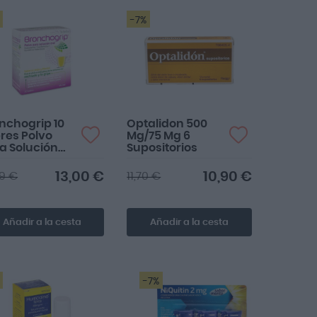
-7%
nchogrip 10
Optalidon 500
res Polvo
Mg/75 Mg 6
a Solución
Supositorios
l
13,00 €
10,90 €
99 €
11,70 €
Añadir a la cesta
Añadir a la cesta
-7%