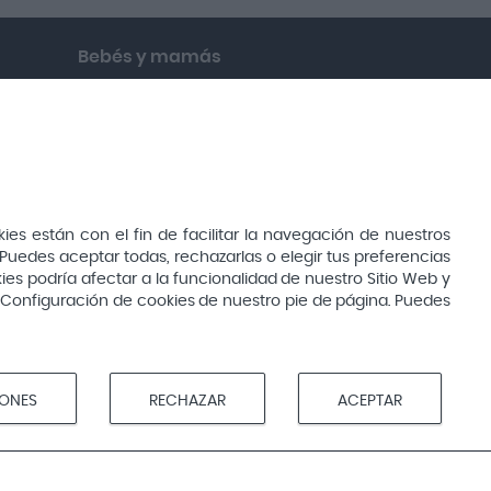
Bebés y mamás
Cuidado del bebé
Cuidado de la mamá
Canastillas
s están con el fin de facilitar la navegación de nuestros
Alimentación del bebé
Puedes aceptar todas, rechazarlas o elegir tus preferencias
ies podría afectar a la funcionalidad de nuestro Sitio Web y
Infantil
ón Configuración de cookies de nuestro pie de página. Puedes
Ortopedia
IONES
RECHAZAR
ACEPTAR
Protectores y apósitos
Tapones de oídos