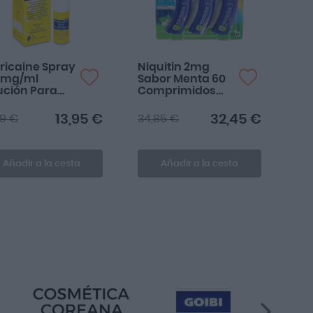
ricaine Spray
Niquitin 2mg
0mg/ml
Sabor Menta 60
ución Para
Comprimidos
verización
Para Chupar
al
13,95 €
32,45 €
99 €
34,85 €
Añadir a la cesta
Añadir a la cesta