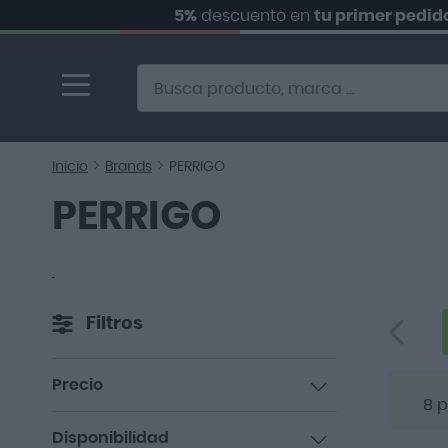
5%
descuento en
tu primer pedido.
SU
Ir
al
contenido
Alternative to Doofinder Ecommerce Search
Inicio
Brands
PERRIGO
PERRIGO
.
Filtros
Precio
8
p
artículos
10,00 €
-
20,00 €
7
Disponibilidad