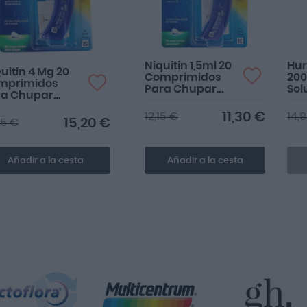
Niquitin 1,5ml 20
Hur
uitin 4 Mg 20
Comprimidos
20
mprimidos
Para Chupar
Sol
ra Chupar
Menta
Pul
bor Menta
Buc
11,30 €
12,15 €
14,
15,20 €
35 €
Añadir a la cesta
Añadir a la cesta