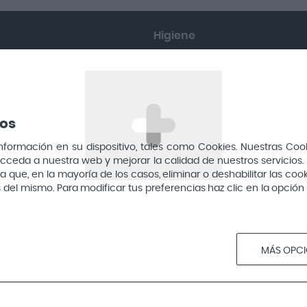
Higiene
Bucal
Íntima
ros
Cabello
mación en su dispositivo, tales como Cookies. Nuestras Cookie
s
Corporal
cceda a nuestra web y mejorar la calidad de nuestros servicios. 
que, en la mayoría de los casos, eliminar o deshabilitar las cook
Nasal
vés del mismo. Para modificar tus preferencias haz clic en la opci
Cuidado natural
MÁS OPC
Belleza
artificiales
Mujer