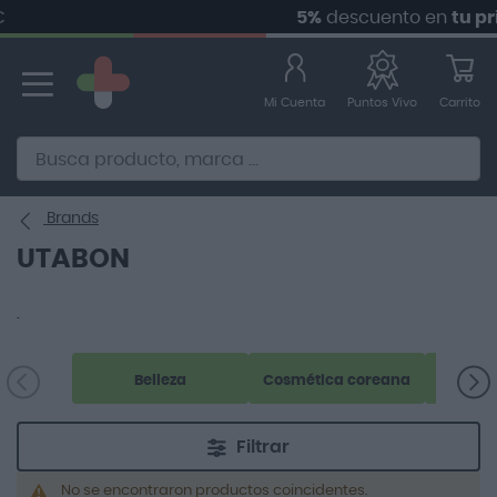
5%
descuento en
tu pri
Ir
al
contenido
Mi Cuenta
Carrito
Puntos Vivo
Alternative to Doofinder Ecommerce Search
Brands
UTABON
.
Belleza
Cosmética coreana
Filtrar
No se encontraron productos coincidentes.