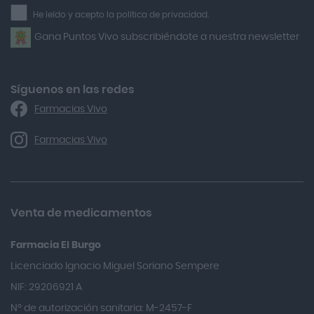
la
He leído y acepto la política de privacidad.
Airbiotic
newsletter
Gana Puntos Vivo subscribiéndote a nuestra newsletter
Alfasigma
Alforex
Algasiv
Síguenos en las redes
Farmacias Vivo
Alka Self
Allergan
Farmacias Vivo
Allevyn Classic
Almax
Almirall
Venta de medicamentos
Almiron
Farmacia El Burgo
Aloclair
Licenciado Ignacio Miguel Soriano Sempere
Alter Lab
NIF: 29206921 A
Alvarez Gómez
Nº de autorización sanitaria: M-2457-F