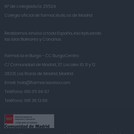
Alvita
Nº de colegiado/a: 25524
Amifar
Colegio oficial de farmacéuticos de Madrid
Amukina
Realizamos envíos a toda España, exceptuando
Ana María Lajusticia
las islas Baleares y Canarias
Anbio
Andina
Farmacia el Burgo - CC BurgoCentro
Angelini
C/ Comunidad de Madrid, 37, Locales 10, 11 y 12
Angileptol
28231, Las Rozas de Madrid, Madrid
Email:
hola@farmaciasvivo.com
Anotaciones Farmacéuticas
Teléfono: 910 05 96 97
Antidol
Teléfono: 916 36 13 68
Apiserum
Apivita
Aposan
Aquilea