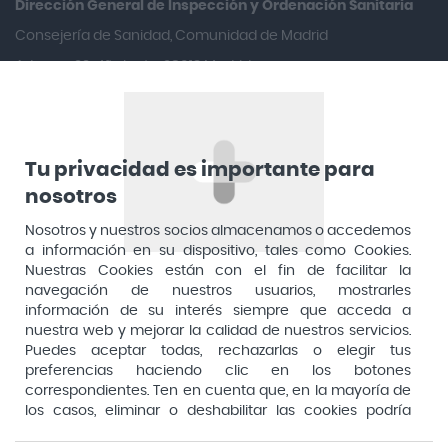
Dirección General de Inspección y Ordenación Sanitaria​
Arafarma
Consejería de Sanidad, Comunidad de Madrid
Aduana, 29, 4ª planta. 28013 Madrid
Arkopharma
Arnidol
Artelac
Arturo Alba
Tu privacidad es importante para
nosotros
Aspirina
Nosotros y nuestros socios almacenamos o accedemos
Audimer
a información en su dispositivo, tales como Cookies.
Audispray
Nuestras Cookies están con el fin de facilitar la
navegación de nuestros usuarios, mostrarles
Ausonia
información de su interés siempre que acceda a
nuestra web y mejorar la calidad de nuestros servicios.
Avene
Puedes aceptar todas, rechazarlas o elegir tus
Avent
preferencias haciendo clic en los botones
Pago seguro
correspondientes. Ten en cuenta que, en la mayoría de
Avizor
los casos, eliminar o deshabilitar las cookies podría
afectar a la funcionalidad de nuestro Sitio Web y limitar
Baby Isdin