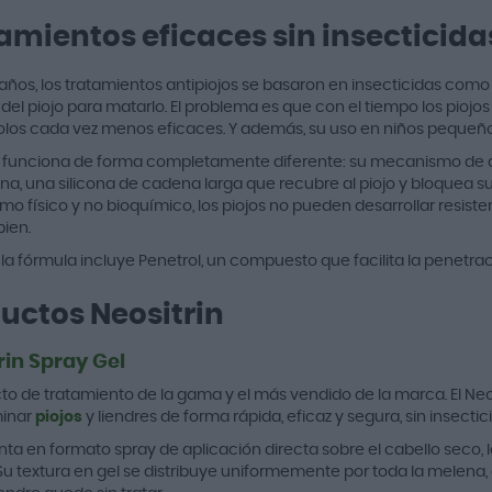
amientos eficaces sin insecticida
años, los tratamientos antipiojos se basaron en insecticidas como 
del piojo para matarlo. El problema es que con el tiempo los piojo
los cada vez menos eficaces. Y además, su uso en niños pequeño
n funciona de forma completamente diferente: su mecanismo de acci
na, una silicona de cadena larga que recubre al piojo y bloquea su
o físico y no bioquímico, los piojos no pueden desarrollar resist
bien.
la fórmula incluye Penetrol, un compuesto que facilita la penetrac
uctos Neositrin
rin Spray Gel
cto de tratamiento de la gama y el más vendido de la marca. El Ne
minar
piojos
y liendres de forma rápida, eficaz y segura, sin insectici
nta en formato spray de aplicación directa sobre el cabello seco,
 Su textura en gel se distribuye uniformemente por toda la melena,