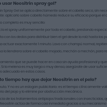
usar Neositrin spray gel?
rin Spray Gel se aplica directamente sobre el cabello seco, sin ne
te: aplicarlo sobre cabello húmedo reduce su eficacia porque el ag
so completo es muy sencillo:
ía el spray uniformemente por todo el cabello, prestando especial 
ta con los dedos para distribuir bien el gel desde la raíz hasta las p
a actuar exactamente 1 minuto. Lava con champú normal, repitien
a la liendrera sobre el cabello mojado, mechón a mechón, para retir
atamiento que se puede hacer en casa sin ayuda profesional y que 
. Si la melena es muy larga o muy densa, asegúrate de usar sufici
s adecuado en estos casos.
o tiempo hay que dejar Neositrin en el pelo?
nuto. Y no es un eslogan publicitario: es el tiempo clínicamente v
rio del piojo y lo elimine por obstrucción mecánica.
cia de los tratamientos antipiojos tradicionales con insecticidas,
 Neositrin actúa de forma casi inmediata gracias a su mecanismo f