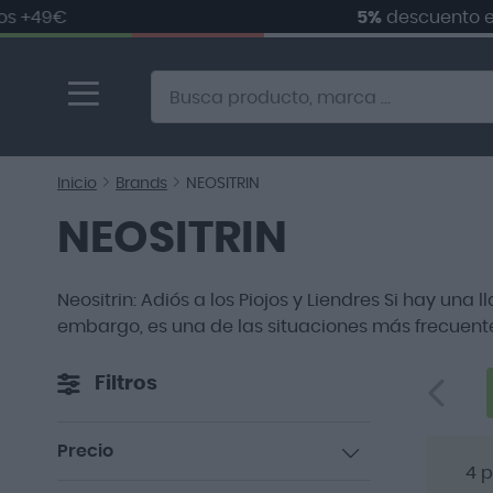
9€
5%
descuento en
tu 
Ir
al
contenido
Alternative to Doofinder Ecommerce Search
Inicio
Brands
NEOSITRIN
NEOSITRIN
Neositrin: Adiós a los Piojos y Liendres Si hay una
embargo, es una de las situaciones más frecuent
Filtros
Precio
4
p
artículo