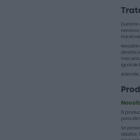
Trat
Durante 
nervioso 
haciéndo
Neositri
dimetico
mecanism
igual de 
Además, 
Prod
Neosit
El produ
para eli
Se prese
adultos.