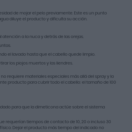
cesidad de mojar el pelo previamente. Este es un punto
ua diluye el producto y dificulta su acción.
atención a la nuca y detrás de las orejas.
untas.
do el lavado hasta que el cabello quede limpio.
ar los piojos muertos y las liendres.
no requiere materiales especiales más allá del spray y la
ente producto para cubrir todo el cabello: el tamaño de 100
alidado para que la dimeticona actúe sobre el sistema
 que requerían tiempos de contacto de 10, 20 o incluso 30
ísico. Dejar el producto más tiempo del indicado no