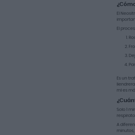
¿Cómo 
El Neosit
importan
El proce
Roc
Fro
Dej
Pas
Es un tr
liendrera
ml es má
¿Cuánt
Solo 1 mi
respirato
A diferen
minutos,