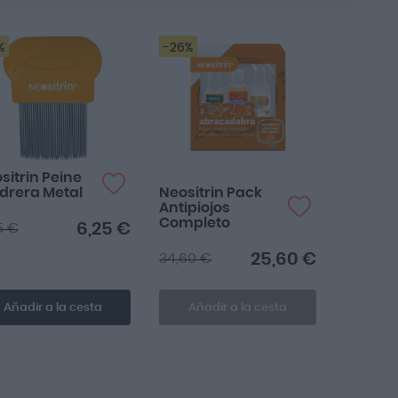
ascenden
%
-26%
Ideal para la vuelta al
cole.
sitrin Peine
drera Metal
Neositrin Pack
Antipiojos
Completo
6,25 €
5 €
25,60 €
34,60 €
Añadir a la cesta
Añadir a la cesta