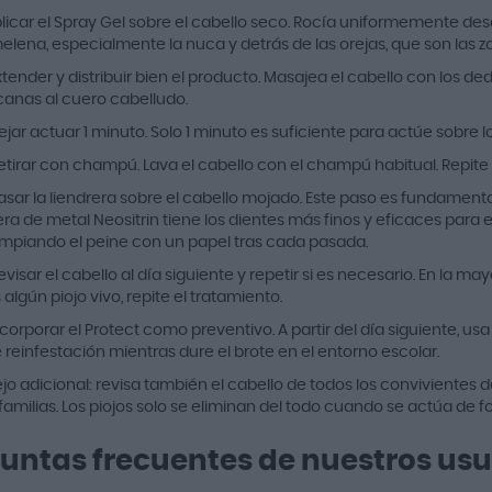
plicar el Spray Gel sobre el cabello seco. Rocía uniformemente des
melena, especialmente la nuca y detrás de las orejas, que son las 
xtender y distribuir bien el producto. Masajea el cabello con los ded
anas al cuero cabelludo.
ejar actuar 1 minuto. Solo 1 minuto es suficiente para actúe sobre l
Retirar con champú. Lava el cabello con el champú habitual. Repite
asar la liendrera sobre el cabello mojado. Este paso es fundamental 
era de metal Neositrin tiene los dientes más finos y eficaces para
limpiando el peine con un papel tras cada pasada.
evisar el cabello al día siguiente y repetir si es necesario. En la ma
algún piojo vivo, repite el tratamiento.
ncorporar el Protect como preventivo. A partir del día siguiente, u
 reinfestación mientras dure el brote en el entorno escolar.
o adicional: revisa también el cabello de todos los convivientes d
 familias. Los piojos solo se eliminan del todo cuando se actúa de
untas frecuentes de nuestros usu