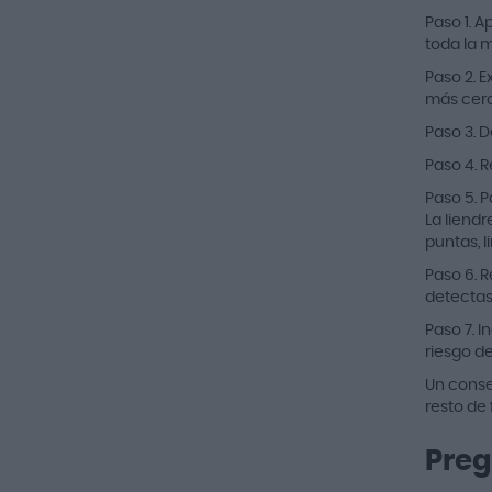
Paso 1. A
toda la 
Paso 2. E
más cerc
Paso 3. D
Paso 4. 
Paso 5. P
La liendr
puntas, 
Paso 6. R
detectas 
Paso 7. I
riesgo de
Un consej
resto de
Preg