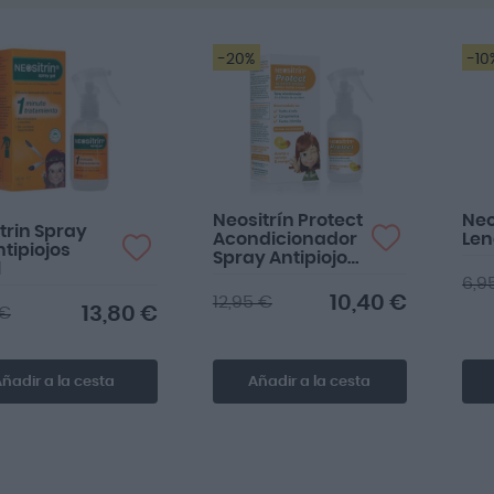
-20%
-10
Neositrín Protect
Neo
trin Spray
Acondicionador
Len
ntipiojos
Spray Antipiojos
l
200ml
6,9
10,40 €
12,95 €
13,80 €
 €
ñadir a la cesta
Añadir a la cesta