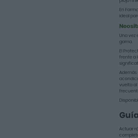
piojo ni 
En Farma
ideal pa
Neosit
Una vez e
gama.
El Prote
frente a 
significa
Además d
acondici
vuelta a
frecuent
Disponibl
Guía
Actuar rá
completo