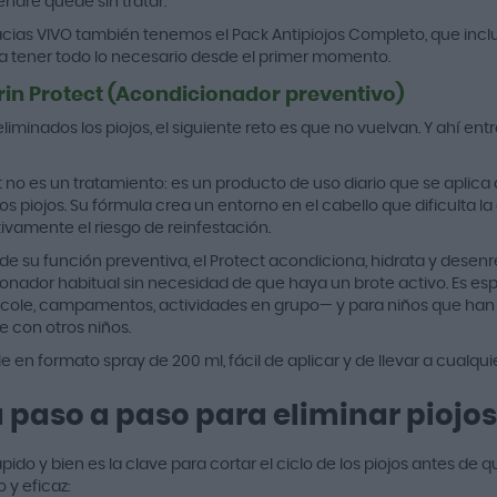
liendre quede sin tratar.
cias VIVO también tenemos el Pack Antipiojos Completo, que incluy
ra tener todo lo necesario desde el primer momento.
rin Protect (Acondicionador preventivo)
liminados los piojos, el siguiente reto es que no vuelvan. Y ahí ent
ct no es un tratamiento: es un producto de uso diario que se apli
los piojos. Su fórmula crea un entorno en el cabello que dificulta 
tivamente el riesgo de reinfestación.
e su función preventiva, el Protect acondiciona, hidrata y desenr
onador habitual sin necesidad de que haya un brote activo. Es 
l cole, campamentos, actividades en grupo— y para niños que han
e con otros niños.
e en formato spray de 200 ml, fácil de aplicar y de llevar a cualquie
 paso a paso para eliminar piojos
pido y bien es la clave para cortar el ciclo de los piojos antes de
 y eficaz: