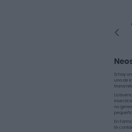
Neos
Si hay un
una de l
transmit
La buena 
insectic
no genera
pequeño
En Farma
te conta