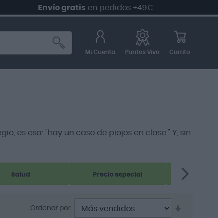
Envío gratis
en pedidos +49€
Mi Cuenta
Carrito
Puntos Vivo
io, es esa: "hay un caso de piojos en clase." Y, sin
Salud
Precio especial
Nutri
Establece
Ordenar por
dirección