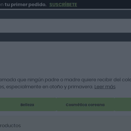
primer pedido.
SUSCRÍBETE
 llamada que ningún padre o madre quiere recibir del coleg
es, especialmente en otoño y primavera.
Leer más
Belleza
Cosmética coreana
roductos