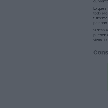
aumenta l
Lo que sí
todo el c
físicamen
peinado 
Si despué
pueden q
vivos des
Cons