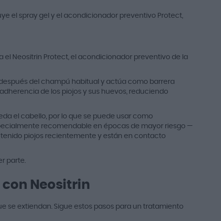
e el spray gel y el acondicionador preventivo Protect,
ra el Neositrin Protect, el acondicionador preventivo de la
ca después del champú habitual y actúa como barrera
la adherencia de los piojos y sus huevos, reduciendo
eda el cabello, por lo que se puede usar como
especialmente recomendable en épocas de mayor riesgo —
 tenido piojos recientemente y están en contacto
r parte.
 con Neositrin
 que se extiendan. Sigue estos pasos para un tratamiento