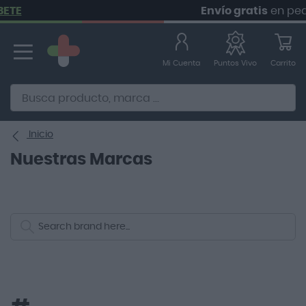
Envío gratis
en pedidos 
Ir
al
contenido
Mi Cuenta
Carrito
Puntos Vivo
Alternative to Doofinder Ecommerce Search
Inicio
Nuestras Marcas