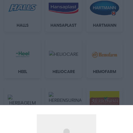
HALLS
HANSAPLAST
HARTMANN
HEEL
HELIOCARE
HEMOFARM
HERBENSURIN
HERBAGELM
A
HERBOFARMA