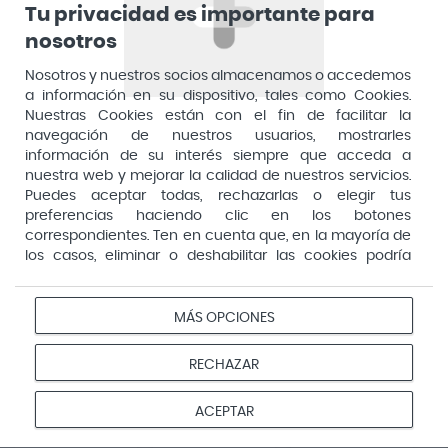
Tu privacidad es importante para
nosotros
Nosotros y nuestros socios almacenamos o accedemos
a información en su dispositivo, tales como Cookies.
HUMANA
Nuestras Cookies están con el fin de facilitar la
navegación de nuestros usuarios, mostrarles
información de su interés siempre que acceda a
nuestra web y mejorar la calidad de nuestros servicios.
I
Puedes aceptar todas, rechazarlas o elegir tus
preferencias haciendo clic en los botones
correspondientes. Ten en cuenta que, en la mayoría de
los casos, eliminar o deshabilitar las cookies podría
afectar a la funcionalidad de nuestro Sitio Web y limitar
el acceso a ciertas áreas o servicios ofrecidos a través
del mismo. Para modificar tus preferencias haz clic en la
MÁS OPCIONES
opción Configuración de cookies de nuestro pie de
IAP PHARMA
ICO
INDASEC
página. Puedes obtener más información en nuestra
RECHAZAR
política de cookies
ACEPTAR