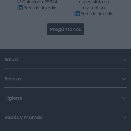
Nº Colegiado: 25524
especialista en
cosmética
Perfil de LinkedIn
Perfil de LinkedIn
Pregúntanos
Salud
Garganta y resfriado
Belleza
Cuidado muscular y articular
Facial
Higiene
Salud del sueño y sistema nervioso
Cabello
Botiquín
Bucal
Bebés y mamás
Sol
Cuidado digestivo
Íntima
Hombres
Cuidado del bebé