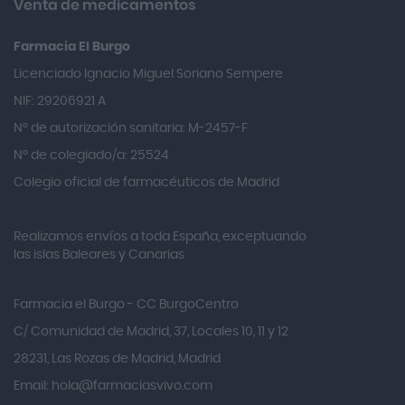
Venta de medicamentos
Almiron
Farmacia El Burgo
Aloclair
Licenciado Ignacio Miguel Soriano Sempere
Alter Lab
NIF: 29206921 A
Alvarez Gómez
Nº de autorización sanitaria: M-2457-F
Alvita
Nº de colegiado/a: 25524
Amifar
Colegio oficial de farmacéuticos de Madrid
Amukina
Realizamos envíos a toda España, exceptuando
Ana María Lajusticia
las islas Baleares y Canarias
Anbio
Andina
Farmacia el Burgo - CC BurgoCentro
Angelini
C/ Comunidad de Madrid, 37, Locales 10, 11 y 12
Angileptol
28231, Las Rozas de Madrid, Madrid
Email:
hola@farmaciasvivo.com
Anotaciones Farmacéuticas