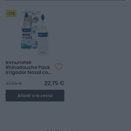
-17%
Inmunotek
Rhinodouche Pack
Irrigador Nasal con
Rhinodouche Sal 26
sobres
22,75 €
27,55 €
Añadir a la cesta