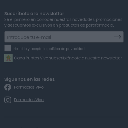
Adolfo Dominguez
Aero Red
Suscríbete a la newsletter
Sé el primero en conocer nuestras novedades, promociones
After Bite
y descuentos exclusivos en productos de parafarmacia.
Agiolax
Suscríbete
a
Air Lift
la
He leído y acepto la política de privacidad.
Airbiotic
newsletter
Gana Puntos Vivo subscribiéndote a nuestra newsletter
Alfasigma
Alforex
Algasiv
Síguenos en las redes
Farmacias Vivo
Alka Self
Allergan
Farmacias Vivo
Allevyn Classic
Almax
Almirall