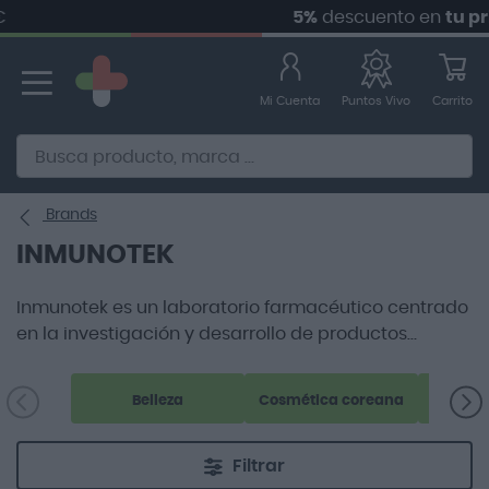
5%
descuento en
tu prim
Ir
al
contenido
Mi Cuenta
Carrito
Puntos Vivo
Alternative to Doofinder Ecommerce Search
Brands
INMUNOTEK
Inmunotek es un laboratorio farmacéutico centrado
en la investigación y desarrollo de productos
destinados al diagnóstico y tratamiento de
diferentes enfermedades del campo de la alergia e
Belleza
Cosmética coreana
inmunología en patología humana y veterinaria.
Filtrar