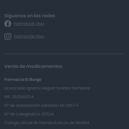
Alforex
Algasiv
Síguenos en las redes
Farmacias Vivo
Alka Self
Allergan
Farmacias Vivo
Allevyn Classic
Almax
Almirall
Venta de medicamentos
Almiron
Farmacia El Burgo
Aloclair
Licenciado Ignacio Miguel Soriano Sempere
Alter Lab
NIF: 29206921 A
Alvarez Gómez
Nº de autorización sanitaria: M-2457-F
Alvita
Nº de colegiado/a: 25524
Amifar
Colegio oficial de farmacéuticos de Madrid