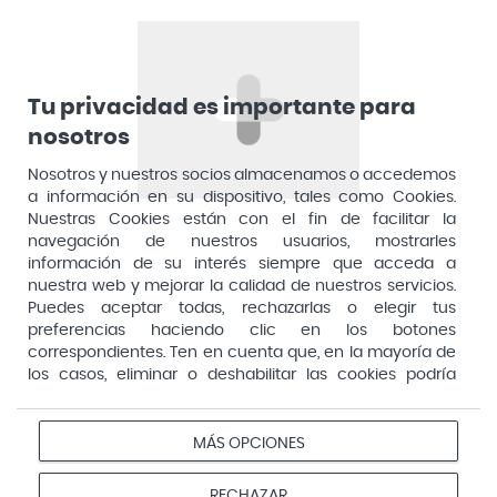
Arnidol
Artelac
Arturo Alba
Tu privacidad es importante para
nosotros
Aspirina
Nosotros y nuestros socios almacenamos o accedemos
Audimer
a información en su dispositivo, tales como Cookies.
Audispray
Nuestras Cookies están con el fin de facilitar la
navegación de nuestros usuarios, mostrarles
Ausonia
información de su interés siempre que acceda a
nuestra web y mejorar la calidad de nuestros servicios.
Avene
Puedes aceptar todas, rechazarlas o elegir tus
Avent
preferencias haciendo clic en los botones
Pago seguro
correspondientes. Ten en cuenta que, en la mayoría de
Avizor
los casos, eliminar o deshabilitar las cookies podría
afectar a la funcionalidad de nuestro Sitio Web y limitar
Baby Isdin
el acceso a ciertas áreas o servicios ofrecidos a través
Aviso
Redes
Configurar
Bach
del mismo. Para modificar tus preferencias haz clic en la
MÁS OPCIONES
Privacidad
Cookies
legal
sociales
cookies
opción Configuración de cookies de nuestro pie de
Bactil
página. Puedes obtener más información en nuestra
© 2026 Farmacias Vivo. Todos los derechos reservados
RECHAZAR