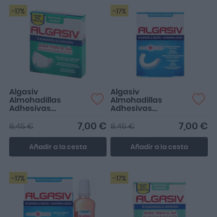
-17%
-17%
Algasiv
Algasiv
Almohadillas
Almohadillas
Adhesivas
Adhesivas
Dentadura
Inferiores 18 uds
Superior 18 uds
7,00 €
7,00 €
8,45 €
8,45 €
Añadir a la cesta
Añadir a la cesta
-17%
-17%