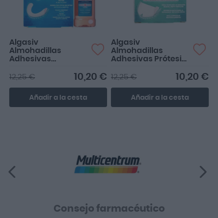
Algasiv
Algasiv
Almohadillas
Almohadillas
Adhesivas
Adhesivas Prótesis
Dentadura Inferior
Superior 30uds
30 uds
10,20 €
10,20 €
12,25 €
12,25 €
Añadir a la cesta
Añadir a la cesta
Consejo farmacéutico