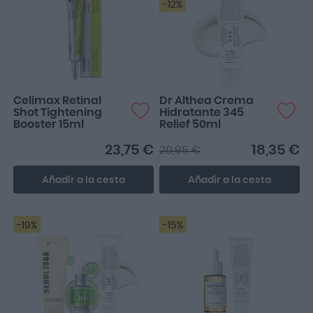
-12%
Celimax Retinal
Dr Althea Crema
Shot Tightening
Hidratante 345
Booster 15ml
Relief 50ml
23,75 €
18,35 €
20,95 €
Añadir a la cesta
Añadir a la cesta
-19%
-15%