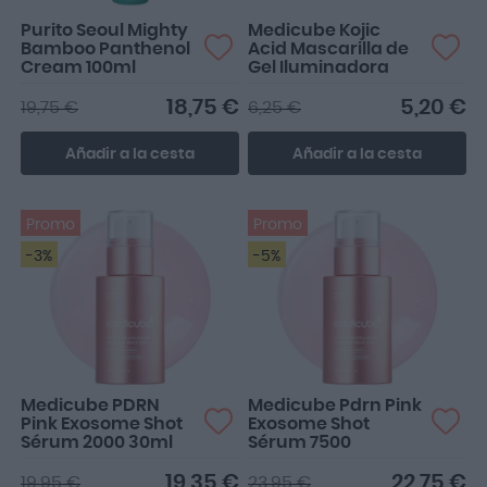
Purito Seoul Mighty
Medicube Kojic
Bamboo Panthenol
Acid Mascarilla de
Cream 100ml
Gel Iluminadora
18,75 €
5,20 €
19,75 €
6,25 €
Añadir a la cesta
Añadir a la cesta
Promo
Promo
-3%
-5%
Medicube PDRN
Medicube Pdrn Pink
Pink Exosome Shot
Exosome Shot
Sérum 2000 30ml
Sérum 7500
19,35 €
22,75 €
19,95 €
23,95 €