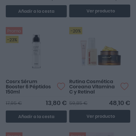
Ver producto
Añadir a la cesta
Promo
-20%
-23%
Cosrx Sérum
Rutina Cosmética
Booster 6 Péptidos
Coreana Vitamina
150ml
C y Retinal
13,80 €
48,10 €
17,95 €
59,85 €
Ver producto
Añadir a la cesta