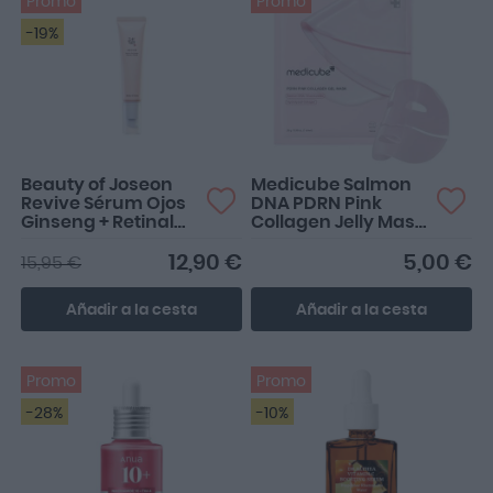
Promo
Promo
-19%
Beauty of Joseon
Medicube Salmon
Revive Sérum Ojos
DNA PDRN Pink
Ginseng + Retinal
Collagen Jelly Mask
Anti Arrugas 30ml
1 Unidad
12,90 €
5,00 €
15,95 €
Añadir a la cesta
Añadir a la cesta
Promo
Promo
-28%
-10%