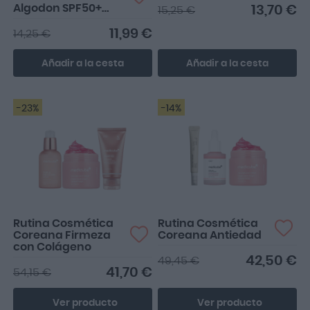
Algodon SPF50+
13,70 €
15,25 €
PA++++
11,99 €
14,25 €
Añadir a la cesta
Añadir a la cesta
-23%
-14%
Rutina Cosmética
Rutina Cosmética
Coreana Firmeza
Coreana Antiedad
con Colágeno
42,50 €
49,45 €
41,70 €
54,15 €
Ver producto
Ver producto