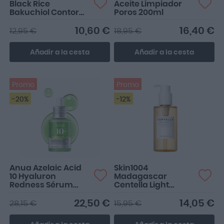
Black Rice
Aceite Limpiador
Bakuchiol Contorno
Poros 200ml
de Ojos 20ml
10,60 €
16,40 €
12,95 €
18,95 €
Añadir a la cesta
Añadir a la cesta
Promo
Promo
-20%
-12%
Anua Azelaic Acid
Skin1004
10 Hyaluron
Madagascar
Redness Sérum
Centella Light
Calmante 30ml
Cleansing Oil 200ml
22,50 €
14,05 €
28,15 €
15,95 €