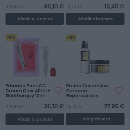
36,10 €
13,45 €
44,50 €
13,75 €
Añadir a la cesta
Añadir a la cesta
-19%
-6%
Erborian Pack CC
Rutina Cosmética
Cream Clair 40ml +
Coreana
Skintherapy 10ml
Reparadora y
Nutritiva
36,10 €
27,95 €
44,50 €
29,75 €
Ver producto
Añadir a la cesta