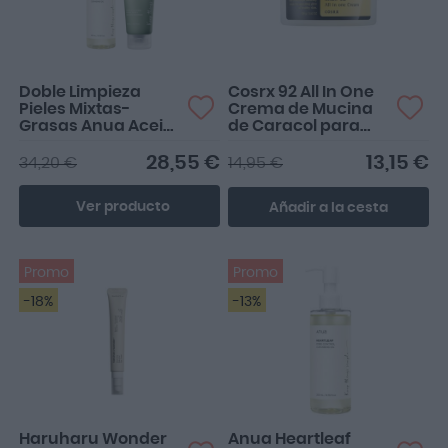
Doble Limpieza
Cosrx 92 All In One
Pieles Mixtas-
Crema de Mucina
Grasas Anua Aceite
de Caracol para
Limpiador Poros
Pieles
200ml + Gel
Maduras/Secas
28,55 €
13,15 €
34,20 €
14,95 €
Limpiador 150ml
100ml
Ver producto
Añadir a la cesta
Promo
Promo
-18%
-13%
Haruharu Wonder
Anua Heartleaf