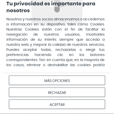
Tu privacidad es importante para
Promo
Promo
nosotros
-18%
-15%
Nosotros y nuestros socios almacenamos o accedemos
a información en su dispositivo, tales como Cookies.
Nuestras Cookies están con el fin de facilitar la
navegación de nuestros usuarios, mostrarles
información de su interés siempre que acceda a
nuestra web y mejorar la calidad de nuestros servicios.
Beauty of Joseon
Beauty of Joseon
Puedes aceptar todas, rechazarlas o elegir tus
Sitck Solar Mate
Light On Sérum
preferencias haciendo clic en los botones
Mugwort Camelia
Centella y Vitamina
correspondientes. Ten en cuenta que, en la mayoría de
SPF50+ PA++++ 18gr
C 30ml
los casos, eliminar o deshabilitar las cookies podría
12,25 €
15,95 €
14,95 €
18,75 €
afectar a la funcionalidad de nuestro Sitio Web y limitar
el acceso a ciertas áreas o servicios ofrecidos a través
Añadir a la cesta
Añadir a la cesta
del mismo. Para modificar tus preferencias haz clic en la
MÁS OPCIONES
opción Configuración de cookies de nuestro pie de
página. Puedes obtener más información en nuestra
RECHAZAR
Promo
Promo
política de cookies
-19%
-18%
ACEPTAR