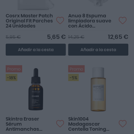
Cosrx Master Patch
Anua 8 Espuma
Original Fit Parches
limpiadora suave
24 Unidades
con Ácido
hialurónico 150ml
5,65 €
12,65 €
5,95 €
14,25 €
Añadir a la cesta
Añadir a la cesta
Promo
Promo
-18%
-5%
Skintra Eraser
Skin1004
Sérum
Madagascar
Antimanchas
Centella Toning