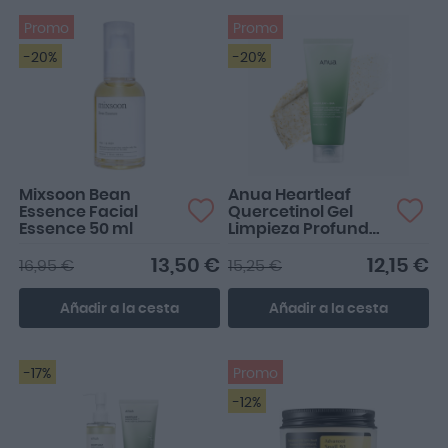
Promo
Promo
-20%
-20%
Mixsoon Bean
Anua Heartleaf
Essence Facial
Quercetinol Gel
Essence 50 ml
Limpieza Profunda
Poros 150ml
13,50 €
12,15 €
16,95 €
15,25 €
Añadir a la cesta
Añadir a la cesta
-17%
Promo
-12%