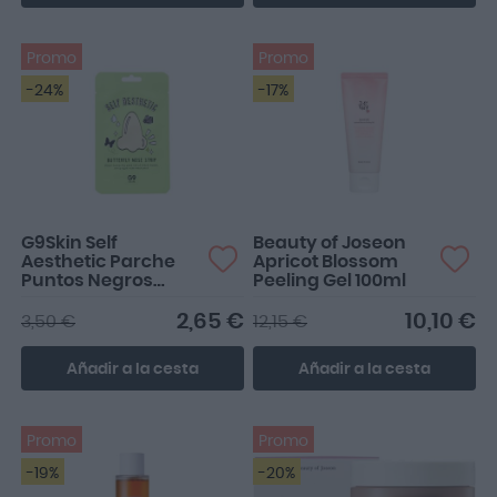
Promo
Promo
-24%
-17%
G9Skin Self
Beauty of Joseon
Aesthetic Parche
Apricot Blossom
Puntos Negros
Peeling Gel 100ml
Butterfly 1 ud
2,65 €
10,10 €
3,50 €
12,15 €
Añadir a la cesta
Añadir a la cesta
Promo
Promo
-19%
-20%