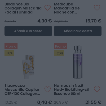
Biodance Bio
Medicube
Collagen Mascarila
Mascarilla de
Facial 1 Unidad
Noche con
Colágeno 75ml
4,30 €
15,70 €
4,75 €
23,95 €
Añadir a la cesta
Añadir a la cesta
Promo
Promo
-18%
-20%
Elizavecca
Numbuzin No.9
Mascarilla Capilar
Nad+ Bio Lifting-sil
CER-100 Collagen
Essence 50ml
Coating Protein Ion
Injection 50ml
8,40 €
21,55 €
10,25 €
26,95 €