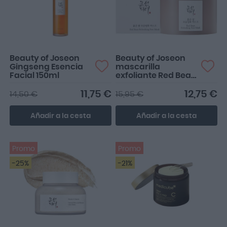
Beauty of Joseon
Beauty of Joseon
Gingseng Esencia
mascarilla
Facial 150ml
exfoliante Red Bean
Refreshing Pore
Mask 140ml
11,75 €
12,75 €
14,50 €
15,95 €
Añadir a la cesta
Añadir a la cesta
Promo
Promo
-25%
-21%