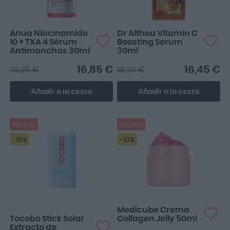
Anua Niacinamide
Dr Althea Vitamin C
10 + TXA 4 Sérum
Boosting Serum
Antimanchas 30ml
30ml
16,85 €
16,45 €
23,25 €
18,25 €
Añadir a la cesta
Añadir a la cesta
Promo
Promo
-16%
-10%
Es un solar con protección
50 en roll-on que es súper
suave y nada p...
Medicube Crema
Tocobo Stick Solar
Collagen Jelly 50ml
Extracto de