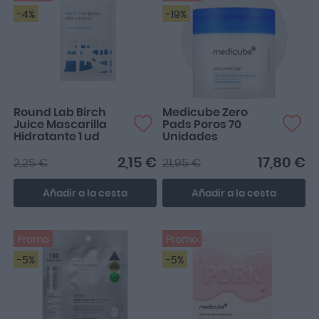
-4%
-19%
Round Lab Birch
Medicube Zero
Juice Mascarilla
Pads Poros 70
Hidratante 1 ud
Unidades
2,15 €
17,80 €
2,25 €
21,95 €
Añadir a la cesta
Añadir a la cesta
Promo
Promo
-5%
-5%