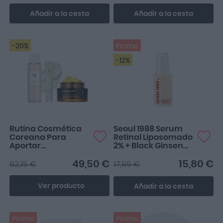
Añadir a la cesta
Añadir a la cesta
-20%
Promo
-12%
Rutina Cosmética
Seoul 1988 Serum
Coreana Para
Retinal Liposomado
Aportar
2% + Black Ginseng
Luminosidad
30ml
49,50 €
15,80 €
62,15 €
17,95 €
Ver producto
Añadir a la cesta
Promo
Promo