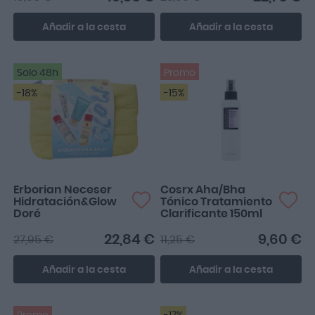
Añadir a la cesta
Añadir a la cesta
Solo 48h
Promo
-18%
-15%
Erborian Neceser
Cosrx Aha/Bha
Hidratación&Glow
Tónico Tratamiento
Doré
Clarificante 150ml
22,84 €
9,60 €
27,95 €
11,25 €
Añadir a la cesta
Añadir a la cesta