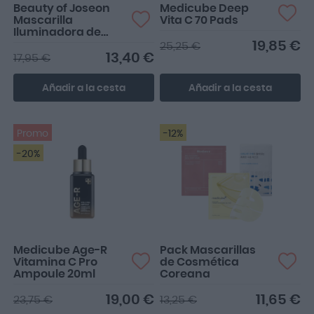
Beauty of Joseon
Medicube Deep
Mascarilla
Vita C 70 Pads
Iluminadora de
Arroz Molido y Miel
19,85 €
25,25 €
150ml
13,40 €
17,95 €
Añadir a la cesta
Añadir a la cesta
Promo
-12%
-20%
Medicube Age-R
Pack Mascarillas
Vitamina C Pro
de Cosmética
Ampoule 20ml
Coreana
19,00 €
11,65 €
23,75 €
13,25 €