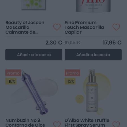
Beauty of Joseon
Fino Premium
Mascarilla
Touch Mascarilla
Calmante de
Capilar
Centella Asiática 1
unidad
2,30 €
17,95 €
19,95 €
Añadir a la cesta
Añadir a la cesta
Promo
Promo
-16%
-12%
Numbuzin No.9
D'Alba White Truffle
Contorno de Ojos
First Spray Serum