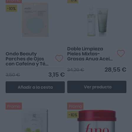
Promo
-17%
-10%
Dejan muy luminosa e
hidratada la zona del
contorno de ojos
Doble Limpieza
Ondo Beauty
Pieles Mixtas-
Parches de Ojos
Grasas Anua Aceite
con Cafeína y Té
Limpiador Poros
Verde 1 par
200ml + Gel
28,55 €
34,20 €
Limpiador 150ml
3,15 €
3,50 €
Ver producto
Añadir a la cesta
Promo
Promo
-10%