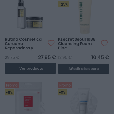
-25%
Rutina Cosmética
Ksecret Seoul 1988
Coreana
Cleansing Foam
Reparadora y
Pine
Nutritiva
Cica+Probiotics 150
ml
27,95 €
10,45 €
29,75 €
13,95 €
Ver producto
Añadir a la cesta
Promo
Promo
-5%
-11%