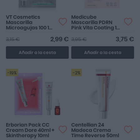
VT Cosmetics
Medicube
Mascarilla
Mascarilla PDRN
Microagujas 100 1
Pink Vita Coating 1
ud
Unidad
2,99 €
3,75 €
3,15 €
3,95 €
Añadir a la cesta
Añadir a la cesta
-19%
-2%
Erborian Pack CC
Centellian 24
Cream Dore 40ml +
Madeca Crema
Skintherapy 10ml
Time Reverse 50ml