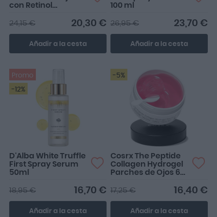
con Retinol
100 ml
Volumetox 10ml
20,30 €
23,70 €
24,15 €
26,95 €
Añadir a la cesta
Añadir a la cesta
Promo
-5%
-12%
D'Alba White Truffle
Cosrx The Peptide
First Spray Serum
Collagen Hydrogel
50ml
Parches de Ojos 60
uds
16,70 €
16,40 €
18,95 €
17,25 €
Añadir a la cesta
Añadir a la cesta