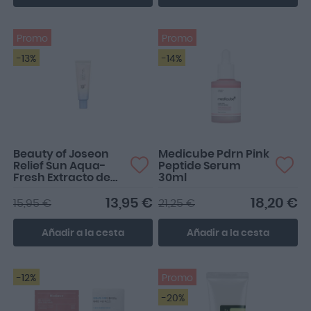
Promo
Promo
-13%
-14%
Beauty of Joseon
Medicube Pdrn Pink
Relief Sun Aqua-
Peptide Serum
Fresh Extracto de
30ml
Arroz y Vitamina B5
SPF50 PA++++ 50ml
13,95 €
18,20 €
15,95 €
21,25 €
Añadir a la cesta
Añadir a la cesta
-12%
Promo
-20%