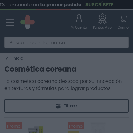
uento en
tu primer pedido.
SUSCRÍBETE
Ir
al
contenido
Mi Cuenta
Carrito
Puntos Vivo
Alternative to Doofinder Ecommerce Search
Inicio
Cosmética coreana
La cosmética coreana destaca por su innovación
en texturas y fórmulas para lograr productos
eficaces, prácticos e incluso divertidos.
Filtrar
Promo
Promo