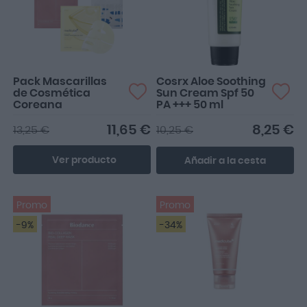
Pack Mascarillas
Cosrx Aloe Soothing
de Cosmética
Sun Cream Spf 50
Coreana
PA +++ 50 ml
11,65 €
8,25 €
13,25 €
10,25 €
Ver producto
Añadir a la cesta
Promo
Promo
-9%
-34%