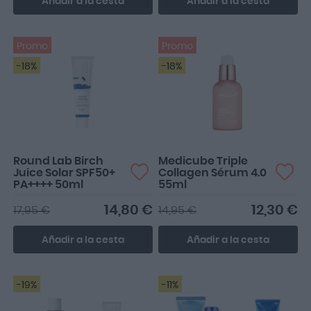
Añadir a la cesta
Añadir a la cesta
Promo
Promo
-18%
-18%
Round Lab Birch
Medicube Triple
Juice Solar SPF50+
Collagen Sérum 4.0
PA++++ 50ml
55ml
14,80 €
12,30 €
17,95 €
14,95 €
Añadir a la cesta
Añadir a la cesta
-19%
-11%