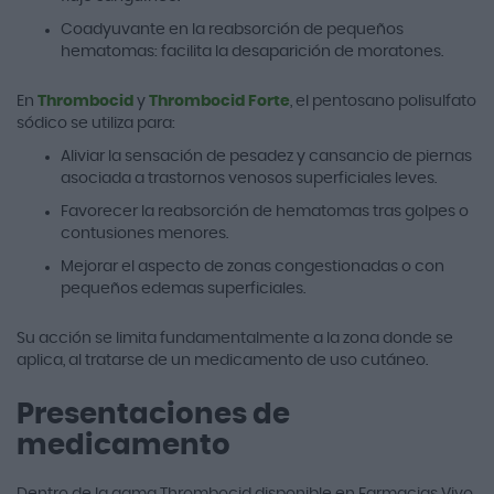
Coadyuvante en la reabsorción de pequeños
hematomas: facilita la desaparición de moratones.
En
Thrombocid
y
Thrombocid Forte
, el pentosano polisulfato
sódico se utiliza para:
Aliviar la sensación de pesadez y cansancio de piernas
asociada a trastornos venosos superficiales leves.
Favorecer la reabsorción de hematomas tras golpes o
contusiones menores.
Mejorar el aspecto de zonas congestionadas o con
pequeños edemas superficiales.
Su acción se limita fundamentalmente a la zona donde se
aplica, al tratarse de un medicamento de uso cutáneo.
Presentaciones de
medicamento
Dentro de la gama Thrombocid disponible en Farmacias Vivo,