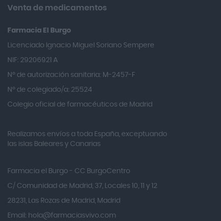
A. Vogel
Venta de medicamentos
Abalon Pharma
Farmacia El Burgo
Abbott
Licenciado Ignacio Miguel Soriano Sempere
Abelia
NIF: 29206921 A
Abeñula
Nº de autorización sanitaria: M-2457-F
Aboca
Nº de colegiado/a: 25524
Accu-check
Colegio oficial de farmacéuticos de Madrid
Acniben
Acnosan
Realizamos envíos a toda España, exceptuando
las islas Baleares y Canarias
Acofar
Actafarma
Farmacia el Burgo - CC BurgoCentro
Activa Lentes
C/ Comunidad de Madrid, 37, Locales 10, 11 y 12
Actron
28231, Las Rozas de Madrid, Madrid
Adamed
Email:
hola@farmaciasvivo.com