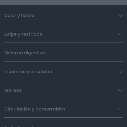
Dolor y fiebre
Dolor de garganta
Gripe y resfriado
Ibuprofeno
Antigripales
Sistema digestivo
Paracetamol
Antitusivos
Fiebre
Antiácidos
Insomnio y ansiedad
Expectorantes y mucolíticos
Ibudol
Estreñimiento
Fluimucil
Nervios e insomnio
Mareos
Antidiarreicos
Gases y antiflatulencias
Biodramina
Circulación y hemorroides
Supositorios
Hemorroides