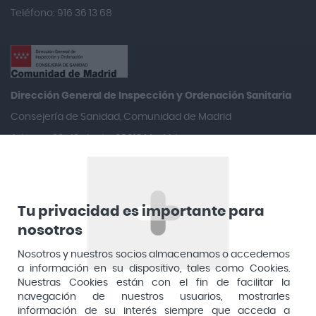
Teléfono: 916 36 13 68
Adolfo Dominguez
Aero Red
After Bite
Agiolax
Dirección General de Inspección y Ordenación Sanitaria​
Air Lift
Consejería de Sanidad, Comunidad de Madrid
Airbiotic
Aduana, 29, 4ª planta. 28013 Madrid
Alfasigma
Alforex
Algasiv
Tu privacidad es importante para
Alka Self
nosotros
Allergan
Nosotros y nuestros socios almacenamos o accedemos
a información en su dispositivo, tales como Cookies.
Allevyn Classic
Nuestras Cookies están con el fin de facilitar la
navegación de nuestros usuarios, mostrarles
Almax
información de su interés siempre que acceda a