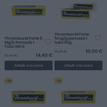
Lo utilizo sobre todo para
la circulación de las
piernas, pero tambi�...
Thrombocid Forte
Thrombocid Forte 5
5mg/g pomada 1
Mg/G Pomada 1
tubo 60g
Tubo 100 G
10,00 €
10,75 €
14,40 €
15,45 €
Añadir a la cesta
Añadir a la cesta
-7%
-7%
Muy bien para dolores
tanto de piernas, y
contracturas mezclado