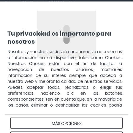
Aduana, 29, 4ª planta. 28013 Madrid
Arkopharma
Arnidol
Artelac
Arturo Alba
Tu privacidad es importante para
nosotros
Aspirina
Nosotros y nuestros socios almacenamos o accedemos
Audimer
a información en su dispositivo, tales como Cookies.
Audispray
Nuestras Cookies están con el fin de facilitar la
navegación de nuestros usuarios, mostrarles
Ausonia
información de su interés siempre que acceda a
nuestra web y mejorar la calidad de nuestros servicios.
Avene
Puedes aceptar todas, rechazarlas o elegir tus
Avent
preferencias haciendo clic en los botones
Pago seguro
correspondientes. Ten en cuenta que, en la mayoría de
Avizor
los casos, eliminar o deshabilitar las cookies podría
afectar a la funcionalidad de nuestro Sitio Web y limitar
Baby Isdin
el acceso a ciertas áreas o servicios ofrecidos a través
Aviso
Redes
Configurar
Bach
del mismo. Para modificar tus preferencias haz clic en la
MÁS OPCIONES
Privacidad
Cookies
legal
sociales
cookies
opción Configuración de cookies de nuestro pie de
Bactil