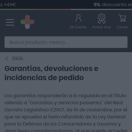
49€
5%
descuento en
tu
Ir
al
contenido
Mi Cuenta
Carrito
Puntos Vivo
Alternative to Doofinder Ecommerce Search
Inicio
Garantías, devoluciones e
incidencias de pedido
Las garantías responderán a lo regulado en el Título
referido a "Garantías y servicios posventa" del Real
Decreto Legislativo 1/2007, de 16 de noviembre, por el
que se aprueba el texto refundido de la Ley General
para la Defensa de los Consumidores y Usuarios y
otras leyes complementarias, al que puede acceder