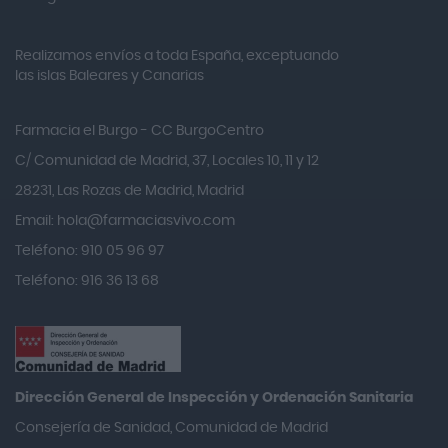
Amukina
Realizamos envíos a toda España, exceptuando
Ana María Lajusticia
las islas Baleares y Canarias
Anbio
Andina
Farmacia el Burgo - CC BurgoCentro
Angelini
C/ Comunidad de Madrid, 37, Locales 10, 11 y 12
Angileptol
28231, Las Rozas de Madrid, Madrid
Email:
hola@farmaciasvivo.com
Anotaciones Farmacéuticas
Teléfono: 910 05 96 97
Antidol
Teléfono: 916 36 13 68
Apiserum
Apivita
Aposan
Aquilea
Dirección General de Inspección y Ordenación Sanitaria​
Arafarma
Consejería de Sanidad, Comunidad de Madrid