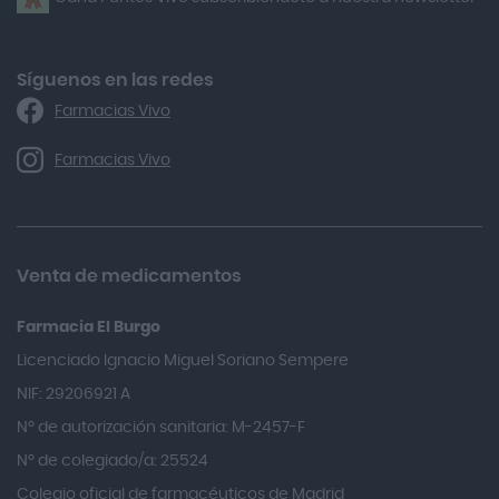
Alfasigma
Alforex
Algasiv
Síguenos en las redes
Farmacias Vivo
Alka Self
Allergan
Farmacias Vivo
Allevyn Classic
Almax
Almirall
Venta de medicamentos
Almiron
Farmacia El Burgo
Aloclair
Licenciado Ignacio Miguel Soriano Sempere
Alter Lab
NIF: 29206921 A
Alvarez Gómez
Nº de autorización sanitaria: M-2457-F
Alvita
Nº de colegiado/a: 25524
Amifar
Colegio oficial de farmacéuticos de Madrid