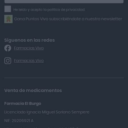
a
Air Lift
la
He leído y acepto la política de privacidad.
Airbiotic
newsletter
Gana Puntos Vivo subscribiéndote a nuestra newsletter
Alfasigma
Alforex
Algasiv
Síguenos en las redes
Farmacias Vivo
Alka Self
Allergan
Farmacias Vivo
Allevyn Classic
Almax
Almirall
Venta de medicamentos
Almiron
Farmacia El Burgo
Aloclair
Licenciado Ignacio Miguel Soriano Sempere
Alter Lab
NIF: 29206921 A
Alvarez Gómez