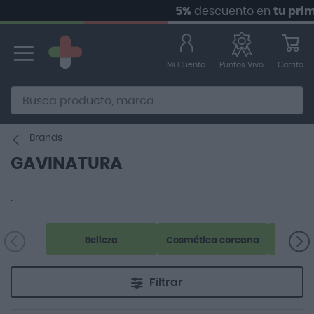
5%
descuento en
tu prime
Ir
al
contenido
Mi Cuenta
Carrito
Puntos Vivo
Alternative to Doofinder Ecommerce Search
Brands
GAVINATURA
.
Belleza
Cosmética coreana
Filtrar