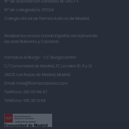
Nº de autorización sanitaria: M-2457-F
Alvita
Nº de colegiado/a: 25524
Amifar
Colegio oficial de farmacéuticos de Madrid
Amukina
Realizamos envíos a toda España, exceptuando
Ana María Lajusticia
las islas Baleares y Canarias
Anbio
Andina
Farmacia el Burgo - CC BurgoCentro
Angelini
C/ Comunidad de Madrid, 37, Locales 10, 11 y 12
Angileptol
28231, Las Rozas de Madrid, Madrid
Email:
hola@farmaciasvivo.com
Anotaciones Farmacéuticas
Teléfono: 910 05 96 97
Antidol
Teléfono: 916 36 13 68
Apiserum
Apivita
Aposan