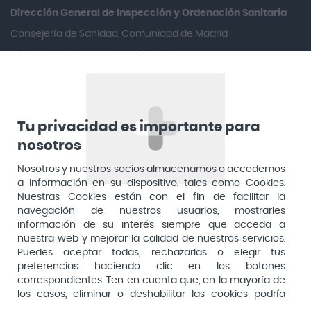
Aquilea
Dirección General de Inspección y Ordenación Sanitaria​
Arafarma
Consejería de Sanidad, Comunidad de Madrid
Aduana, 29, 4ª planta. 28013 Madrid
Arkopharma
Arnidol
Artelac
Arturo Alba
Tu privacidad es importante para
nosotros
Aspirina
Nosotros y nuestros socios almacenamos o accedemos
Audimer
a información en su dispositivo, tales como Cookies.
Audispray
Nuestras Cookies están con el fin de facilitar la
navegación de nuestros usuarios, mostrarles
Ausonia
información de su interés siempre que acceda a
nuestra web y mejorar la calidad de nuestros servicios.
Avene
Puedes aceptar todas, rechazarlas o elegir tus
Avent
preferencias haciendo clic en los botones
Pago seguro
correspondientes. Ten en cuenta que, en la mayoría de
Avizor
los casos, eliminar o deshabilitar las cookies podría
afectar a la funcionalidad de nuestro Sitio Web y limitar
Baby Isdin