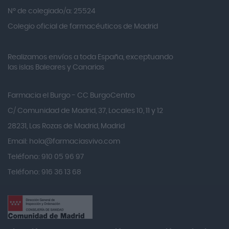
Alvita
Nº de colegiado/a: 25524
Amifar
Colegio oficial de farmacéuticos de Madrid
Amukina
Realizamos envíos a toda España, exceptuando
Ana María Lajusticia
las islas Baleares y Canarias
Anbio
Andina
Farmacia el Burgo - CC BurgoCentro
Angelini
C/ Comunidad de Madrid, 37, Locales 10, 11 y 12
Angileptol
28231, Las Rozas de Madrid, Madrid
Email:
hola@farmaciasvivo.com
Anotaciones Farmacéuticas
Teléfono: 910 05 96 97
Antidol
Teléfono: 916 36 13 68
Apiserum
Apivita
Aposan
Aquilea