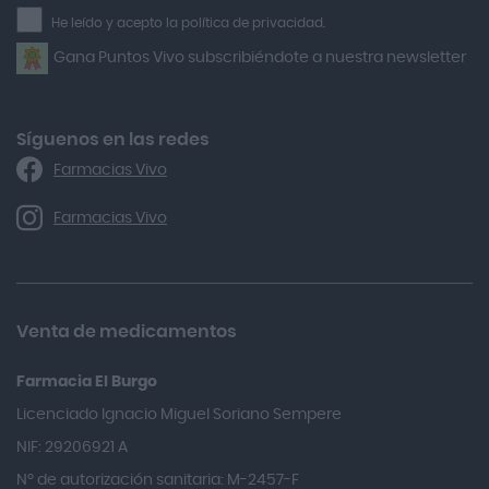
la
He leído y acepto la política de privacidad.
Airbiotic
newsletter
Gana Puntos Vivo subscribiéndote a nuestra newsletter
Alfasigma
Alforex
Algasiv
Síguenos en las redes
Farmacias Vivo
Alka Self
Allergan
Farmacias Vivo
Allevyn Classic
Almax
Almirall
Venta de medicamentos
Almiron
Farmacia El Burgo
Aloclair
Licenciado Ignacio Miguel Soriano Sempere
Alter Lab
NIF: 29206921 A
Alvarez Gómez
Nº de autorización sanitaria: M-2457-F