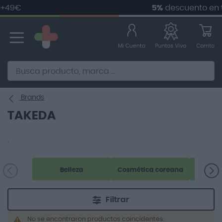
+49€
5%
descuento en
t
Ir
al
contenido
Mi Cuenta
Carrito
Puntos Vivo
Alternative to Doofinder Ecommerce Search
Brands
TAKEDA
.
Belleza
Cosmética coreana
Filtrar
No se encontraron productos coincidentes.