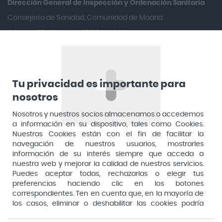
Dirección General de Inspección y Ordenación Sanitaria​
Arafarma
Consejería de Sanidad, Comunidad de Madrid
Aduana, 29, 4ª planta. 28013 Madrid
Arkopharma
Arnidol
Artelac
Arturo Alba
Tu privacidad es importante para
nosotros
Aspirina
Nosotros y nuestros socios almacenamos o accedemos
Audimer
a información en su dispositivo, tales como Cookies.
Audispray
Nuestras Cookies están con el fin de facilitar la
navegación de nuestros usuarios, mostrarles
Ausonia
información de su interés siempre que acceda a
nuestra web y mejorar la calidad de nuestros servicios.
Avene
Puedes aceptar todas, rechazarlas o elegir tus
Avent
preferencias haciendo clic en los botones
Pago seguro
correspondientes. Ten en cuenta que, en la mayoría de
Avizor
los casos, eliminar o deshabilitar las cookies podría
afectar a la funcionalidad de nuestro Sitio Web y limitar
Baby Isdin