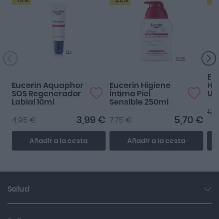
Maravilloso
Gel muy suave y
cuidadoso con la piel.
Eu
Eucerin Aquaphor
Eucerin Higiene
Hi
SOS Regenerador
Íntima Piel
Ul
Labial 10ml
Sensible 250ml
12,
3,99 €
5,70 €
4,95 €
7,75 €
Añadir a la cesta
Añadir a la cesta
Salud
Garganta y resfriado