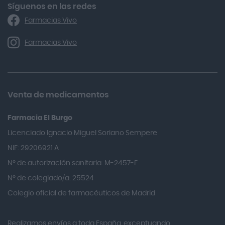
Algasiv
Síguenos en las redes
Farmacias Vivo
Alka Self
Allergan
Farmacias Vivo
Allevyn Classic
Almax
Almirall
Venta de medicamentos
Almiron
Farmacia El Burgo
Aloclair
Licenciado Ignacio Miguel Soriano Sempere
Alter Lab
NIF: 29206921 A
Alvarez Gómez
Nº de autorización sanitaria: M-2457-F
Alvita
Nº de colegiado/a: 25524
Amifar
Colegio oficial de farmacéuticos de Madrid
Amukina
Realizamos envíos a toda España, exceptuando
Ana María Lajusticia