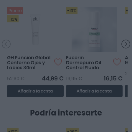
Promo
-19%
-6
-15%
GH Función Global
Eucerin
Abo
Contorno Ojos y
Dermopure Oil
96
Labios 30ml
Control Fluido
Facial Hidratante
24
Matificante 40ml
44,99 €
16,15 €
52,90 €
19,95 €
Añadir a la cesta
Añadir a la cesta
Podría interesarte
-19%
-26%
-1