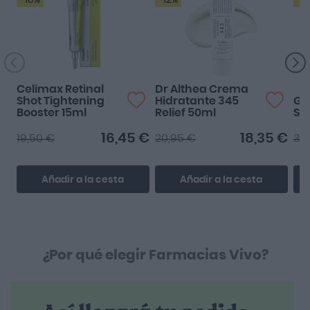
M
Celimax Retinal
Dr Althea Crema
Shot Tightening
Hidratante 345
GH
Booster 15ml
Relief 50ml
Sé
16,45 €
18,35 €
19,50 €
20,95 €
38
Añadir a la cesta
Añadir a la cesta
¿Por qué elegir Farmacias Vivo?