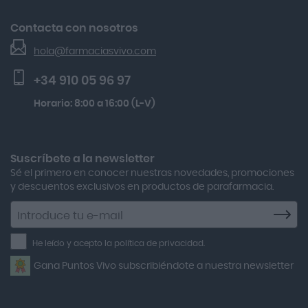
Gh 25 Péptidos-th Sérum 30ml
Devoluciones
Acofar
El Blog de Farmacias Vivo
Beauty Of Joseon Relief Sun Rice Probiotics Protector
Contacta con nosotros
Seguimiento de pedidos
Actafarma
Solar Spf50+ 50ml
hola@farmaciasvivo.com
Activa Lentes
Preguntas frecuentes
Lactibiane Microbiota Atb 10 Cápsulas
+34 910 05 96 97
Actron
Kobho Glp 30 Viales + 90 Cápsulas
Horario: 8:00 a 16:00 (L-V)
Adamed
Boiron Magnesium Duo Noche 30 Cápsulas
Adolfo Dominguez
Aero Red
Suscríbete a la newsletter
Sé el primero en conocer nuestras novedades, promociones
After Bite
y descuentos exclusivos en productos de parafarmacia.
Agiolax
Suscríbete
a
Air Lift
la
He leído y acepto la política de privacidad.
Airbiotic
newsletter
Gana Puntos Vivo subscribiéndote a nuestra newsletter
Alfasigma
Alforex