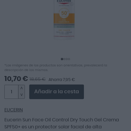
imágenes
Saltar
*Las imágenes de los productos son orientativas, prevalecerá la
al
descripción de los mismos.
comienzo
10,70 €
18,65 €
Ahorra 7,95 €
de
la
Añadir a la cesta
galería
de
imágenes
EUCERIN
Eucerin Sun Face Oil Control Dry Touch Gel Crema
SPF50+ es un protector solar facial de alta