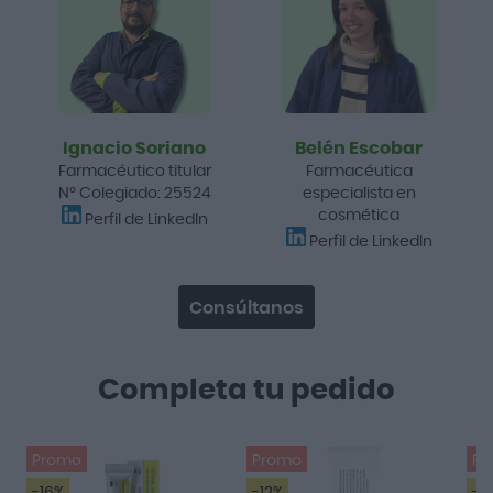
Ignacio Soriano
Belén Escobar
Farmacéutico titular
Farmacéutica
Nº Colegiado: 25524
especialista en
cosmética
Perfil de LinkedIn
Perfil de LinkedIn
Consúltanos
Completa tu pedido
Promo
Promo
Pr
-16%
-12%
-1