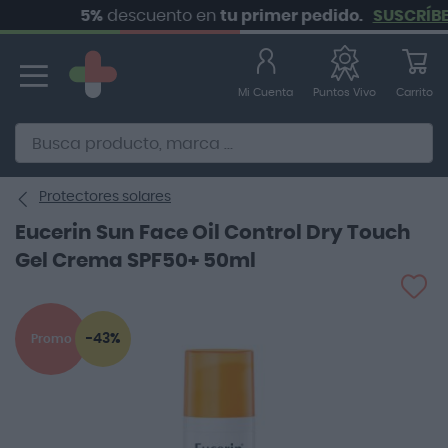
5%
descuento en
tu primer pedido.
SUSCRÍBETE
Ir
al
contenido
Mi Cuenta
Carrito
Puntos Vivo
Alternative to Doofinder Ecommerce Search
Protectores solares
Eucerin Sun Face Oil Control Dry Touch
Gel Crema SPF50+ 50ml
Saltar
al
-43%
Promo
final
de
la
galería
de