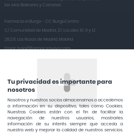
las islas Baleares y Canarias
Anbio
Andina
Farmacia el Burgo - CC BurgoCentro
Angelini
C/ Comunidad de Madrid, 37, Locales 10, 11 y 12
Angileptol
28231, Las Rozas de Madrid, Madrid
Email:
hola@farmaciasvivo.com
Anotaciones Farmacéuticas
Teléfono: 910 05 96 97
Antidol
Apiserum
Apivita
Tu privacidad es importante para
nosotros
Aposan
Dirección General de Inspección y Ordenación Sanitaria​
Aquilea
Nosotros y nuestros socios almacenamos o accedemos
Consejería de Sanidad, Comunidad de Madrid
a información en su dispositivo, tales como Cookies.
Arafarma
Aduana, 29, 4ª planta. 28013 Madrid
Nuestras Cookies están con el fin de facilitar la
navegación de nuestros usuarios, mostrarles
Arkopharma
información de su interés siempre que acceda a
Arnidol
nuestra web y mejorar la calidad de nuestros servicios.