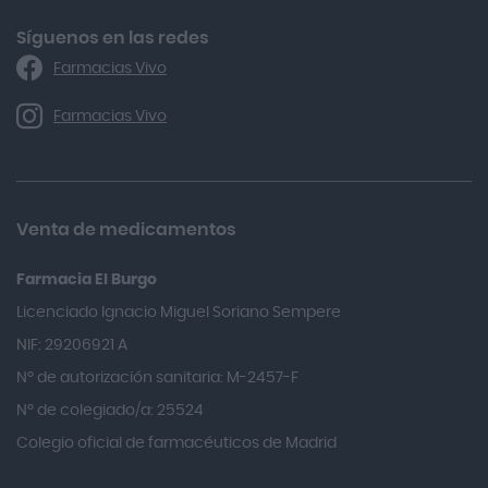
Algasiv
Síguenos en las redes
Farmacias Vivo
Alka Self
Allergan
Farmacias Vivo
Allevyn Classic
Almax
Almirall
Venta de medicamentos
Almiron
Farmacia El Burgo
Aloclair
Licenciado Ignacio Miguel Soriano Sempere
Alter Lab
NIF: 29206921 A
Alvarez Gómez
Nº de autorización sanitaria: M-2457-F
Alvita
Nº de colegiado/a: 25524
Amifar
Colegio oficial de farmacéuticos de Madrid
Amukina