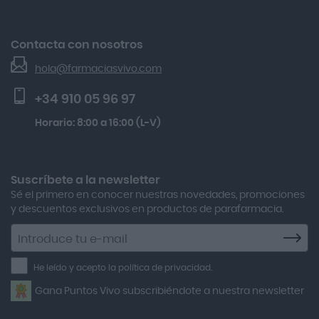
Nuestras Marcas
Acnosan
Gh 25 Péptidos-th Sérum 30ml
Devoluciones
Acofar
El Blog de Farmacias Vivo
Beauty Of Joseon Relief Sun Rice Probiotics Protector
Contacta con nosotros
Seguimiento de pedidos
Actafarma
Solar Spf50+ 50ml
hola@farmaciasvivo.com
Activa Lentes
Preguntas frecuentes
Lactibiane Microbiota Atb 10 Cápsulas
+34 910 05 96 97
Actron
Kobho Glp 30 Viales + 90 Cápsulas
Horario: 8:00 a 16:00 (L-V)
Adamed
Boiron Magnesium Duo Noche 30 Cápsulas
Adolfo Dominguez
Aero Red
Suscríbete a la newsletter
Sé el primero en conocer nuestras novedades, promociones
After Bite
y descuentos exclusivos en productos de parafarmacia.
Agiolax
Suscríbete
a
Air Lift
la
He leído y acepto la política de privacidad.
Airbiotic
newsletter
Gana Puntos Vivo subscribiéndote a nuestra newsletter
Alfasigma
Alforex