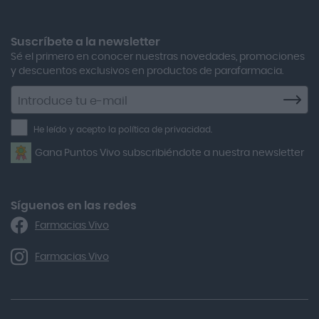
Adolfo Dominguez
Aero Red
Suscríbete a la newsletter
Sé el primero en conocer nuestras novedades, promociones
After Bite
y descuentos exclusivos en productos de parafarmacia.
Agiolax
Suscríbete
a
Air Lift
la
He leído y acepto la política de privacidad.
Airbiotic
newsletter
Gana Puntos Vivo subscribiéndote a nuestra newsletter
Alfasigma
Alforex
Algasiv
Síguenos en las redes
Farmacias Vivo
Alka Self
Allergan
Farmacias Vivo
Allevyn Classic
Almax