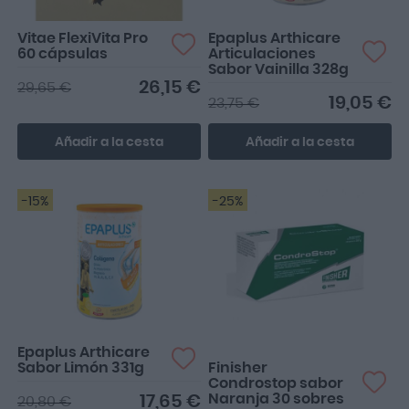
Vitae FlexiVita Pro
Epaplus Arthicare
60 cápsulas
Articulaciones
Sabor Vainilla 328g
26,15 €
29,65 €
19,05 €
23,75 €
Añadir a la cesta
Añadir a la cesta
-15%
-25%
perfecto
Epaplus Arthicare
Sabor Limón 331g
Finisher
Condrostop sabor
Naranja 30 sobres
17,65 €
20,80 €