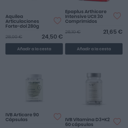
Epaplus Arthicare
Aquilea
Intensive UCII 30
Articulaciones
Comprimidos
Forte-dol 280g
21,65 €
28,10 €
24,50 €
28,00 €
Añadir a la cesta
Añadir a la cesta
He empezado ahora a
tomarlo y no puedo opinar
pero me imagino que me
i...
IVB Articare 90
Cápsulas
IVB Vitamina D3+K2
60 cápsulas