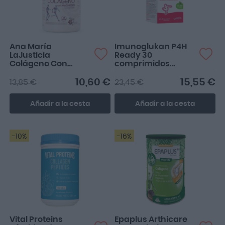
Ana María
Imunoglukan P4H
LaJusticia
Ready 30
Colágeno Con
comprimidos
Magnesio 270
masticables
comprimidos
10,60 €
15,55 €
13,85 €
23,45 €
Añadir a la cesta
Añadir a la cesta
-10%
-16%
Vital Proteins
Epaplus Arthicare