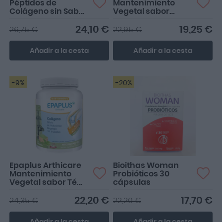
Péptidos de
Mantenimiento
Colágeno sin Sabor
Vegetal sabor
284g
Chocolate 30 días
24,10 €
19,25 €
26,75 €
22,95 €
Añadir a la cesta
Añadir a la cesta
-9%
-20%
Epaplus Arthicare
Bioithas Woman
Mantenimiento
Probióticos 30
Vegetal sabor Té
cápsulas
Matcha 30 días
22,20 €
17,70 €
24,35 €
22,20 €