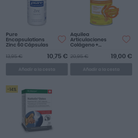
Pure
Aquilea
Encapsulations
Articulaciones
Zinc 60 Cápsulas
Colágeno +
Magnesio 375g
10,75 €
19,00 €
13,95 €
20,95 €
Añadir a la cesta
Añadir a la cesta
-14%