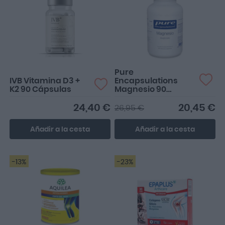
Complementa
perfectamente con el
magnesio de ivb.
Pure
IVB Vitamina D3 +
Encapsulations
K2 90 Cápsulas
Magnesio 90
cápsulas
24,40 €
20,45 €
26,95 €
Añadir a la cesta
Añadir a la cesta
-13%
-23%
Es lo que esperaba