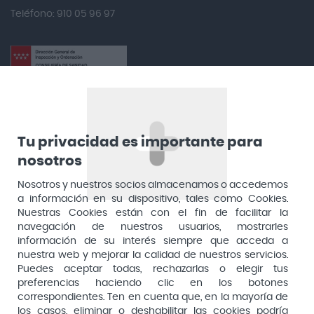
Teléfono: 910 05 96 97
Antidol
Apiserum
Apivita
Aposan
Dirección General de Inspección y Ordenación Sanitaria​
Aquilea
Consejería de Sanidad, Comunidad de Madrid
Arafarma
Aduana, 29, 4ª planta. 28013 Madrid
Tu privacidad es importante para
Arkopharma
nosotros
Arnidol
Nosotros y nuestros socios almacenamos o accedemos
a información en su dispositivo, tales como Cookies.
Artelac
Nuestras Cookies están con el fin de facilitar la
navegación de nuestros usuarios, mostrarles
Arturo Alba
información de su interés siempre que acceda a
Aspirina
nuestra web y mejorar la calidad de nuestros servicios.
Puedes aceptar todas, rechazarlas o elegir tus
Audimer
preferencias haciendo clic en los botones
Pago seguro
correspondientes. Ten en cuenta que, en la mayoría de
Audispray
los casos, eliminar o deshabilitar las cookies podría