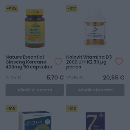
-53%
-10%
Nature Essential
Holovit Vitamina D3
Ginseng Koreano
2000 UI + K2 60 µg
400mg 50 cápsulas
perlas
5,70 €
20,55 €
12,05 €
22,85 €
Añadir a la cesta
Añadir a la cesta
-10%
-10%