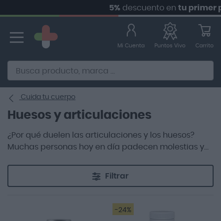
5%
descuento en
tu primer pedido
Ir
al
contenido
Mi Cuenta
Carrito
Puntos Vivo
Alternative to Doofinder Ecommerce Search
Cuida tu cuerpo
Huesos y articulaciones
¿Por qué duelen las articulaciones y los huesos?
Muchas personas hoy en día padecen molestias y
dolores en las articulaciones. Las principales causas
de este malestar continuado se debe,
Filtrar
principalmente, a la afección de enfermedades
crónicas. Las más comunes suelen ser la artrosis, el
reuma, la artritis o la osteoporosis.
-24%