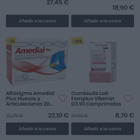
27,45 €
18,90 €
Añadir a la cesta
Añadir a la cesta
-3%
-18%
Alfasigma Amedial
Cumlaude Lab
Plus Huesos y
Femplus Vitamin
Articulaciones 20
D3 90 Comprimidos
sobres
22,10 €
8,70 €
22,75 €
10,65 €
Añadir a la cesta
Añadir a la cesta