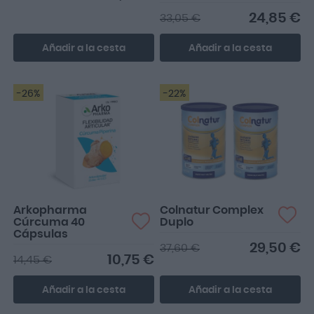
24,85 €
33,05 €
Añadir a la cesta
Añadir a la cesta
-26%
-22%
Arkopharma
Colnatur Complex
Cúrcuma 40
Duplo
Cápsulas
29,50 €
37,60 €
10,75 €
14,45 €
Añadir a la cesta
Añadir a la cesta