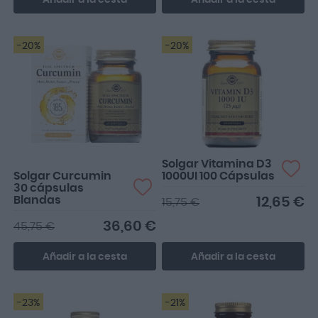
Añadir a la cesta
Añadir a la cesta
-20%
-20%
Muy bueno. Lo que
esperaba
Solgar Vitamina D3
Solgar Curcumin
1000UI 100 Cápsulas
30 cápsulas
Blandas
12,65 €
15,75 €
36,60 €
45,75 €
Añadir a la cesta
Añadir a la cesta
-23%
-21%