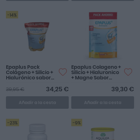
-14%
Epaplus Pack
Epaplus Colageno +
Colágeno + Silicio +
Silicio + Hialuronico
Hialurónico sabor
+ Magne Sabor
vainilla 60 Días
Limon 60 Dias 668 G
34,25 €
39,30 €
39,95 €
Añadir a la cesta
Añadir a la cesta
-23%
-9%