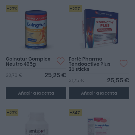
-23%
-20%
Colnatur Complex
Forté Pharma
Neutro 495g
Tendoactive Plus
20 sticks
25,25 €
32,70 €
25,55 €
31,75 €
Añadir a la cesta
Añadir a la cesta
-23%
-34%