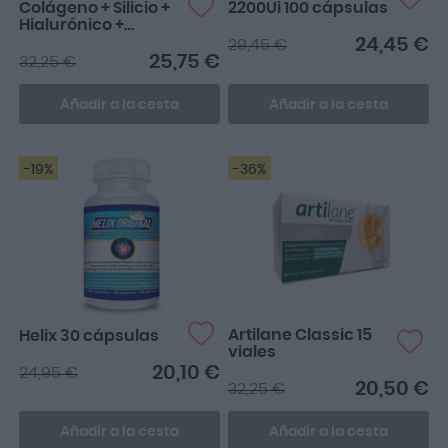
Colágeno + Silicio +
2200Ui 100 cápsulas
Hialurónico +
Magnesio Sabor
24,45 €
29,45 €
Limón 334g 2 ud
25,75 €
32,25 €
Añadir a la cesta
Añadir a la cesta
-19%
-36%
Artilane Classic 15
Helix 30 cápsulas
viales
20,10 €
24,95 €
20,50 €
32,25 €
Añadir a la cesta
Añadir a la cesta