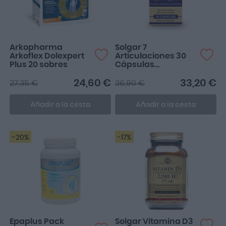
Arkopharma
Solgar 7
Arkoflex Dolexpert
Articulaciones 30
Plus 20 sobres
Cápsulas
Vegetales
24,60 €
33,20 €
27,35 €
36,90 €
Añadir a la cesta
Añadir a la cesta
-20%
-17%
Epaplus Pack
Solgar Vitamina D3