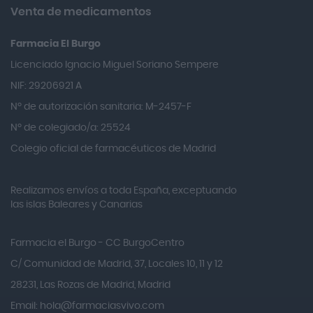
Almirall
Venta de medicamentos
Almiron
Farmacia El Burgo
Aloclair
Licenciado Ignacio Miguel Soriano Sempere
Alter Lab
NIF: 29206921 A
Alvarez Gómez
Nº de autorización sanitaria: M-2457-F
Alvita
Nº de colegiado/a: 25524
Amifar
Colegio oficial de farmacéuticos de Madrid
Amukina
Realizamos envíos a toda España, exceptuando
Ana María Lajusticia
las islas Baleares y Canarias
Anbio
Andina
Farmacia el Burgo - CC BurgoCentro
Angelini
C/ Comunidad de Madrid, 37, Locales 10, 11 y 12
Angileptol
28231, Las Rozas de Madrid, Madrid
Email:
hola@farmaciasvivo.com
Anotaciones Farmacéuticas