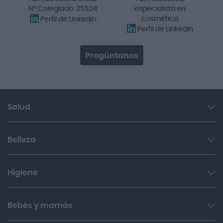
Nº Colegiado: 25524
especialista en
cosmética
Perfil de LinkedIn
Perfil de LinkedIn
Pregúntanos
Salud
Garganta y resfriado
Belleza
Cuidado muscular y articular
Facial
Higiene
Salud del sueño y sistema nervioso
Cabello
Botiquín
Bucal
Bebés y mamás
Sol
Cuidado digestivo
Íntima