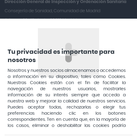
Dirección General de Inspección y Ordenación Sanitaria​
Arafarma
Consejería de Sanidad, Comunidad de Madrid
Aduana, 29, 4ª planta. 28013 Madrid
Arkopharma
Arnidol
Artelac
Arturo Alba
Tu privacidad es importante para
nosotros
Aspirina
Nosotros y nuestros socios almacenamos o accedemos
Audimer
a información en su dispositivo, tales como Cookies.
Audispray
Nuestras Cookies están con el fin de facilitar la
navegación de nuestros usuarios, mostrarles
Ausonia
información de su interés siempre que acceda a
nuestra web y mejorar la calidad de nuestros servicios.
Avene
Puedes aceptar todas, rechazarlas o elegir tus
Avent
preferencias haciendo clic en los botones
Pago seguro
correspondientes. Ten en cuenta que, en la mayoría de
Avizor
los casos, eliminar o deshabilitar las cookies podría
afectar a la funcionalidad de nuestro Sitio Web y limitar
Baby Isdin