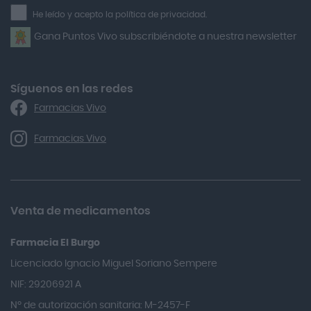
la
He leído y acepto la política de privacidad.
Airbiotic
newsletter
Gana Puntos Vivo subscribiéndote a nuestra newsletter
Alfasigma
Alforex
Algasiv
Síguenos en las redes
Farmacias Vivo
Alka Self
Allergan
Farmacias Vivo
Allevyn Classic
Almax
Almirall
Venta de medicamentos
Almiron
Farmacia El Burgo
Aloclair
Licenciado Ignacio Miguel Soriano Sempere
Alter Lab
NIF: 29206921 A
Alvarez Gómez
Nº de autorización sanitaria: M-2457-F