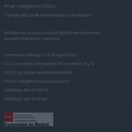
Alvita
Nº de colegiado/a: 25524
Amifar
Colegio oficial de farmacéuticos de Madrid
Amukina
Realizamos envíos a toda España, exceptuando
Ana María Lajusticia
las islas Baleares y Canarias
Anbio
Andina
Farmacia el Burgo - CC BurgoCentro
Angelini
C/ Comunidad de Madrid, 37, Locales 10, 11 y 12
Angileptol
28231, Las Rozas de Madrid, Madrid
Email:
hola@farmaciasvivo.com
Anotaciones Farmacéuticas
Teléfono: 910 05 96 97
Antidol
Teléfono: 916 36 13 68
Apiserum
Apivita
Aposan
Aquilea