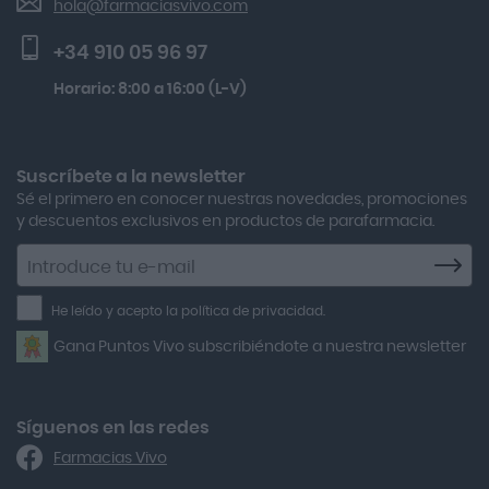
hola@farmaciasvivo.com
Activa Lentes
Preguntas frecuentes
Solar Spf50+ 50ml
+34 910 05 96 97
Actron
Multicentrum Hombre 50+ 90 Comprimidos + 30 Gratis
Horario: 8:00 a 16:00 (L-V)
Adamed
Kobho Glp 30 Viales + 90 Cápsulas
Adolfo Dominguez
Aero Red
Suscríbete a la newsletter
Sé el primero en conocer nuestras novedades, promociones
After Bite
y descuentos exclusivos en productos de parafarmacia.
Agiolax
Suscríbete
a
Air Lift
la
He leído y acepto la política de privacidad.
Airbiotic
newsletter
Gana Puntos Vivo subscribiéndote a nuestra newsletter
Alfasigma
Alforex
Algasiv
Síguenos en las redes
Farmacias Vivo
Alka Self