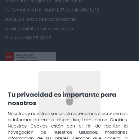
Farmacia el Burgo - CC BurgoCentro
Angelini
C/ Comunidad de Madrid, 37, Locales 10, 11 y 12
Angileptol
28231, Las Rozas de Madrid, Madrid
Email:
hola@farmaciasvivo.com
Anotaciones Farmacéuticas
Teléfono: 910 05 96 97
Antidol
Apiserum
Apivita
Aposan
Dirección General de Inspección y Ordenación Sanitaria​
Aquilea
Consejería de Sanidad, Comunidad de Madrid
Arafarma
Aduana, 29, 4ª planta. 28013 Madrid
Tu privacidad es importante para
Arkopharma
nosotros
Arnidol
Nosotros y nuestros socios almacenamos o accedemos
a información en su dispositivo, tales como Cookies.
Artelac
Nuestras Cookies están con el fin de facilitar la
navegación de nuestros usuarios, mostrarles
Arturo Alba
información de su interés siempre que acceda a