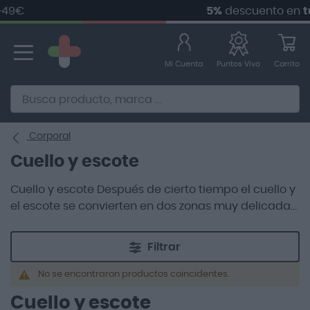
49€
5%
descuento en
tu 
Ir
al
contenido
Mi Cuenta
Carrito
Puntos Vivo
Alternative to Doofinder Ecommerce Search
Corporal
Cuello y escote
Cuello y escote Después de cierto tiempo el cuello y
el escote se convierten en dos zonas muy delicadas
por diversas razones pero una de ellas es que están
particularmente unidas a la cara y otras zonas del
Filtrar
cuerpo, aun así, siempre la descuidamos y no
tratamos.
No se encontraron productos coincidentes.
Cuello y escote