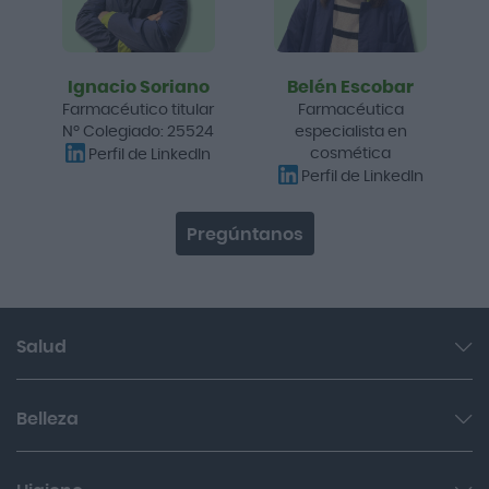
Ignacio Soriano
Belén Escobar
Farmacéutico titular
Farmacéutica
Nº Colegiado: 25524
especialista en
cosmética
Perfil de LinkedIn
Perfil de LinkedIn
Pregúntanos
Salud
Garganta y resfriado
Belleza
Cuidado muscular y articular
Facial