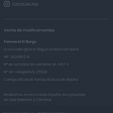
Allergan
Farmacias Vivo
Allevyn Classic
Almax
Almirall
Venta de medicamentos
Almiron
Farmacia El Burgo
Aloclair
Licenciado Ignacio Miguel Soriano Sempere
Alter Lab
NIF: 29206921 A
Alvarez Gómez
Nº de autorización sanitaria: M-2457-F
Alvita
Nº de colegiado/a: 25524
Amifar
Colegio oficial de farmacéuticos de Madrid
Amukina
Realizamos envíos a toda España, exceptuando
Ana María Lajusticia
las islas Baleares y Canarias
Anbio
Andina