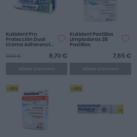
Kukident Pro
Kukident Pastillas
Protección Dual
Limpiadoras 28
Crema Adherencia
Pastillas
Prótesis Dental 40g
8,70 €
7,65 €
11,60 €
Añadir a la cesta
Añadir a la cesta
-26%
-26%