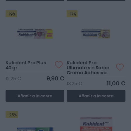
-19%
-17%
Kukident Pro Plus
Kukident Pro
40 gr
Ultimate sin Sabor
Crema Adhesiva
40g
9,90 €
12,25 €
11,00 €
13,25 €
Añadir a la cesta
Añadir a la cesta
-25%