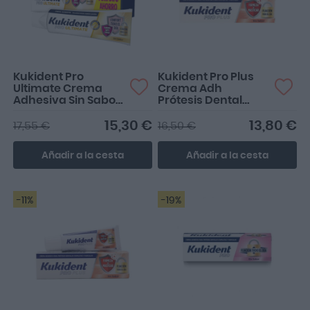
Kukident Pro
Kukident Pro Plus
Ultimate Crema
Crema Adh
Adhesiva Sin Sabor
Prótesis Dental
57gr
Neutro 57 g
15,30 €
13,80 €
17,55 €
16,50 €
Añadir a la cesta
Añadir a la cesta
-11%
-19%