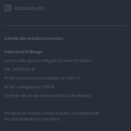
Allergan
Farmacias Vivo
Allevyn Classic
Almax
Almirall
Venta de medicamentos
Almiron
Farmacia El Burgo
Aloclair
Licenciado Ignacio Miguel Soriano Sempere
Alter Lab
NIF: 29206921 A
Alvarez Gómez
Nº de autorización sanitaria: M-2457-F
Alvita
Nº de colegiado/a: 25524
Amifar
Colegio oficial de farmacéuticos de Madrid
Amukina
Realizamos envíos a toda España, exceptuando
Ana María Lajusticia
las islas Baleares y Canarias
Anbio