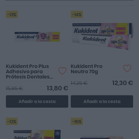
-13%
-14%
Kukident Pro Plus
Kukident Pro
Adhesivo para
Neutro 70g
Prótesis Dentales
57g
12,30 €
14,25 €
13,80 €
15,95 €
Añadir a la cesta
Añadir a la cesta
-13%
-16%