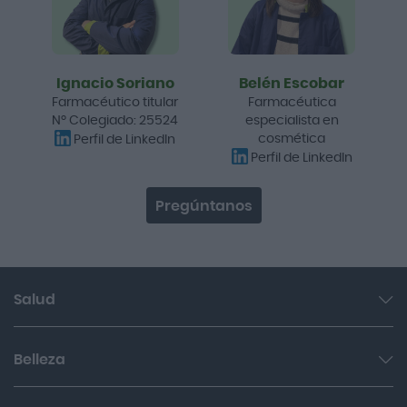
Ignacio Soriano
Belén Escobar
Farmacéutico titular
Farmacéutica
Nº Colegiado: 25524
especialista en
cosmética
Perfil de LinkedIn
Perfil de LinkedIn
Pregúntanos
Salud
Garganta y resfriado
Belleza
Cuidado muscular y articular
Facial