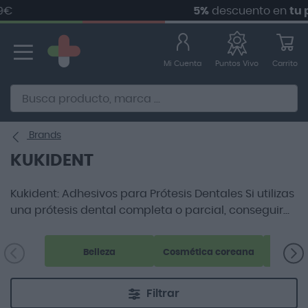
5%
descuento en
tu pri
Ir
al
contenido
Mi Cuenta
Carrito
Puntos Vivo
Alternative to Doofinder Ecommerce Search
Brands
KUKIDENT
Kukident: Adhesivos para Prótesis Dentales Si utilizas
una prótesis dental completa o parcial, conseguir
una fijación cómoda y duradera es fundamental
para hablar, comer y sonreír con total confianza.
Belleza
Cosmética coreana
Filtrar