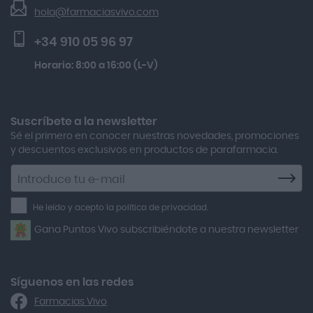
Solar Spf50+ 50ml
hola@farmaciasvivo.com
Activa Lentes
Preguntas frecuentes
Lactibiane Microbiota Atb 10 Cápsulas
+34 910 05 96 97
Actron
Kobho Glp 30 Viales + 90 Cápsulas
Horario: 8:00 a 16:00 (L-V)
Adamed
Boiron Magnesium Duo Noche 30 Cápsulas
Adolfo Dominguez
Aero Red
Suscríbete a la newsletter
Sé el primero en conocer nuestras novedades, promociones
After Bite
y descuentos exclusivos en productos de parafarmacia.
Agiolax
Suscríbete
a
Air Lift
la
He leído y acepto la política de privacidad.
Airbiotic
newsletter
Gana Puntos Vivo subscribiéndote a nuestra newsletter
Alfasigma
Alforex
Algasiv
Síguenos en las redes
Farmacias Vivo
Alka Self