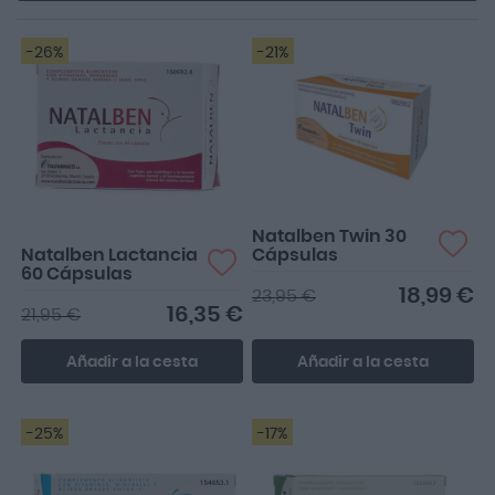
-26%
-21%
Eficas
Natalben Twin 30
Natalben Lactancia
Cápsulas
60 Cápsulas
18,99 €
23,95 €
16,35 €
21,95 €
Añadir a la cesta
Añadir a la cesta
-25%
-17%
Un 10, lo he usado todo el