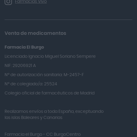
Farmacias Vivo
Allevyn Classic
Almax
Almirall
Venta de medicamentos
Almiron
Farmacia El Burgo
Aloclair
Licenciado Ignacio Miguel Soriano Sempere
Alter Lab
NIF: 29206921 A
Alvarez Gómez
Nº de autorización sanitaria: M-2457-F
Alvita
Nº de colegiado/a: 25524
Amifar
Colegio oficial de farmacéuticos de Madrid
Amukina
Realizamos envíos a toda España, exceptuando
Ana María Lajusticia
las islas Baleares y Canarias
Anbio
Andina
Farmacia el Burgo - CC BurgoCentro