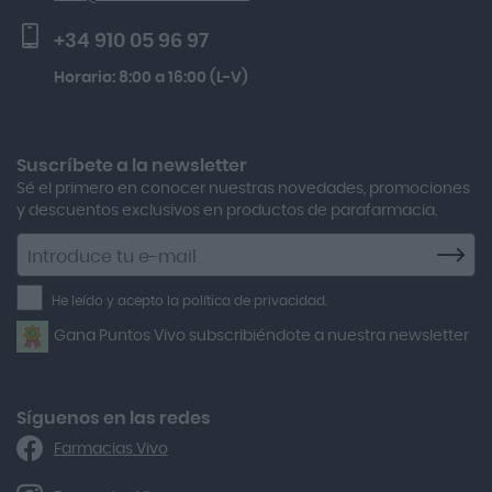
Activa Lentes
Preguntas frecuentes
Gh 25 Péptidos-th Sérum 30ml
+34 910 05 96 97
Actron
Multicentrum Hombre 50+ 90 Comprimidos + 30 Gratis
Horario: 8:00 a 16:00 (L-V)
Adamed
Boiron Magnesium Duo Noche 30 Cápsulas
Adolfo Dominguez
Aero Red
Suscríbete a la newsletter
Sé el primero en conocer nuestras novedades, promociones
After Bite
y descuentos exclusivos en productos de parafarmacia.
Agiolax
Suscríbete
a
Air Lift
la
He leído y acepto la política de privacidad.
Airbiotic
newsletter
Gana Puntos Vivo subscribiéndote a nuestra newsletter
Alfasigma
Alforex
Algasiv
Síguenos en las redes
Farmacias Vivo
Alka Self
Allergan