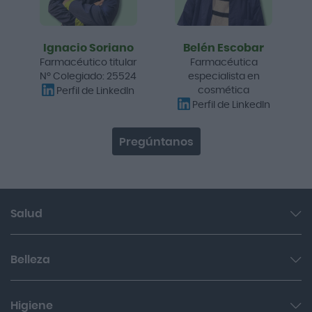
Ignacio Soriano
Belén Escobar
Farmacéutico titular
Farmacéutica
Nº Colegiado: 25524
especialista en
cosmética
Perfil de LinkedIn
Perfil de LinkedIn
Pregúntanos
Salud
Garganta y resfriado
Belleza
Cuidado muscular y articular
Facial
Higiene
Salud del sueño y sistema nervioso