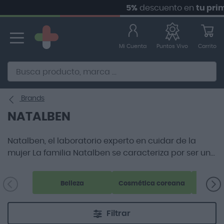
5%
descuento en
tu primer
Ir
al
contenido
Mi Cuenta
Carrito
Puntos Vivo
Alternative to Doofinder Ecommerce Search
Brands
NATALBEN
Natalben, el laboratorio experto en cuidar de la
mujer La familia Natalben se caracteriza por ser un
ejemplo claro de dedicación y compromiso para
ofrecer los mejores cuidados a la mujer. Esta marca
Belleza
Cosmética coreana
de fármacos tan destacados pertenece al conocido
Grupo Italfarmaco.
Filtrar