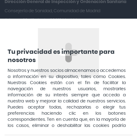
Dirección General de Inspección y Ordenación Sanitaria​
Arafarma
Consejería de Sanidad, Comunidad de Madrid
Aduana, 29, 4ª planta. 28013 Madrid
Arkopharma
Arnidol
Artelac
Arturo Alba
Tu privacidad es importante para
nosotros
Aspirina
Nosotros y nuestros socios almacenamos o accedemos
Audimer
a información en su dispositivo, tales como Cookies.
Audispray
Nuestras Cookies están con el fin de facilitar la
navegación de nuestros usuarios, mostrarles
Ausonia
información de su interés siempre que acceda a
nuestra web y mejorar la calidad de nuestros servicios.
Avene
Puedes aceptar todas, rechazarlas o elegir tus
Avent
preferencias haciendo clic en los botones
Pago seguro
correspondientes. Ten en cuenta que, en la mayoría de
Avizor
los casos, eliminar o deshabilitar las cookies podría
afectar a la funcionalidad de nuestro Sitio Web y limitar
Baby Isdin