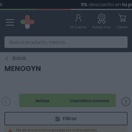
5%
descuento en
tu pr
Ir
al
contenido
Mi Cuenta
Carrito
Puntos Vivo
Alternative to Doofinder Ecommerce Search
Brands
MENOGYN
.
Belleza
Cosmética coreana
Filtrar
No se encontraron productos coincidentes.