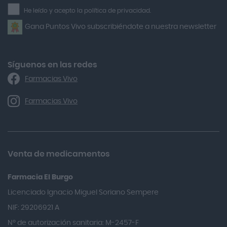
la
He leído y acepto la política de privacidad.
Airbiotic
newsletter
Gana Puntos Vivo subscribiéndote a nuestra newsletter
Alfasigma
Alforex
Algasiv
Síguenos en las redes
Farmacias Vivo
Alka Self
Allergan
Farmacias Vivo
Allevyn Classic
Almax
Almirall
Venta de medicamentos
Almiron
Farmacia El Burgo
Aloclair
Licenciado Ignacio Miguel Soriano Sempere
Alter Lab
NIF: 29206921 A
Alvarez Gómez
Nº de autorización sanitaria: M-2457-F