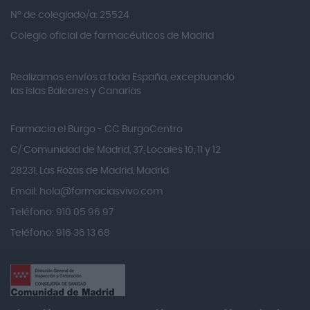
Alvita
Nº de colegiado/a: 25524
Amifar
Colegio oficial de farmacéuticos de Madrid
Amukina
Realizamos envíos a toda España, exceptuando
Ana María Lajusticia
las islas Baleares y Canarias
Anbio
Andina
Farmacia el Burgo - CC BurgoCentro
Angelini
C/ Comunidad de Madrid, 37, Locales 10, 11 y 12
Angileptol
28231, Las Rozas de Madrid, Madrid
Email:
hola@farmaciasvivo.com
Anotaciones Farmacéuticas
Teléfono: 910 05 96 97
Antidol
Teléfono: 916 36 13 68
Apiserum
Apivita
Aposan
Aquilea