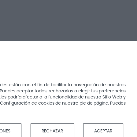
Bebés y mamás
Cuidado del bebé
s están con el fin de facilitar la navegación de nuestros
Cuidado de la mamá
Puedes aceptar todas, rechazarlas o elegir tus preferencias
ies podría afectar a la funcionalidad de nuestro Sitio Web y
Canastillas
ón Configuración de cookies de nuestro pie de página. Puedes
Alimentación del bebé
Infantil
IONES
RECHAZAR
ACEPTAR