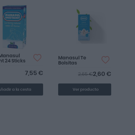
Buena
 Manasul
Manasul Te
nt 24 Sticks
Bolsitas
7,55 €
2,60 €
2,65 €
ñadir a la cesta
Ver producto