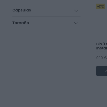
artículo
10,00 €
-
20,00 €
1
artículos
En existencias
2
-17%
Cápsulas
artículo
10
1
Tamaño
artículo
25
1
artículo
300ml
1
artículo
50
1
artículo
Bio 3
100
1
Insta
9,10 €
A