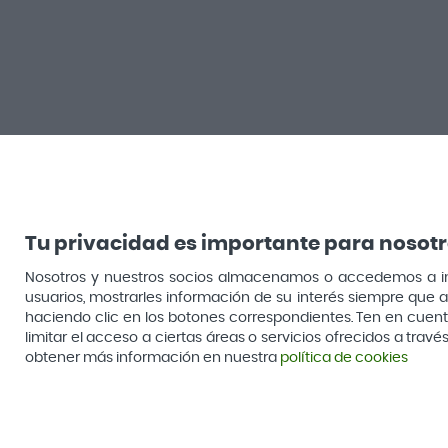
Salud
Belleza
Garganta y resfriado
Facial
Tu privacidad es importante para nosot
Nosotros y nuestros socios almacenamos o accedemos a infor
Cuidado muscular y articular
Cabello
usuarios, mostrarles información de su interés siempre que a
haciendo clic en los botones correspondientes. Ten en cuenta 
Salud del sueño y sistema nervioso
Sol
limitar el acceso a ciertas áreas o servicios ofrecidos a tra
obtener más información en nuestra
política de cookies
Botiquín
Hombre
Cuidado digestivo
Corporal