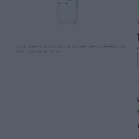
Saltar
*Las imágenes de los productos son orientativas, prevalecerá la
al
descripción de los mismos.
comienzo
de
la
galería
de
imágenes