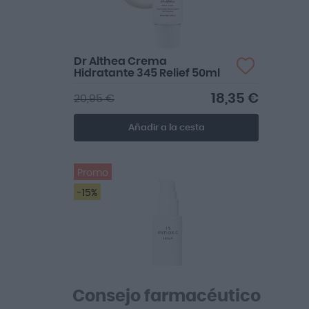
Dr Althea Crema
Hidratante 345 Relief 50ml
18,35 €
20,95 €
Añadir a la cesta
Promo
-15%
Me gusta porque no irrita
Consejo farmacéutico