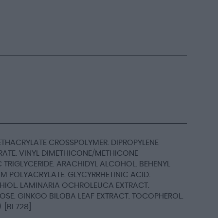
METHACRYLATE CROSSPOLYMER. DIPROPYLENE
ATE. VINYL DIMETHICONE/METHICONE
 TRIGLYCERIDE. ARACHIDYL ALCOHOL. BEHENYL
 POLYACRYLATE. GLYCYRRHETINIC ACID.
HIOL. LAMINARIA OCHROLEUCA EXTRACT.
NOSE. GINKGO BILOBA LEAF EXTRACT. TOCOPHEROL.
BI 728].