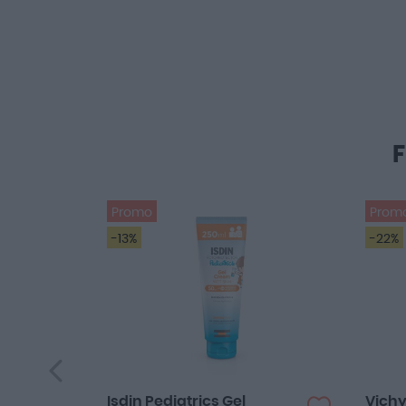
Promo
Prom
-13%
-22%
Isdin Pediatrics Gel
Vich