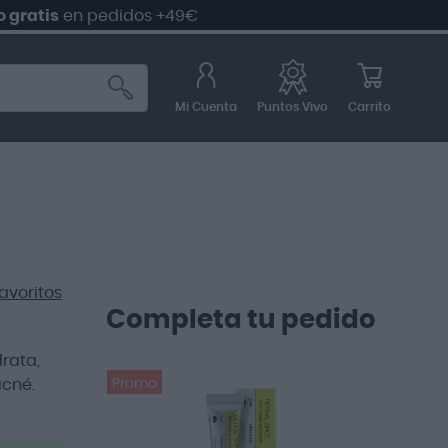
s
en pedidos +49€
5%
d
Mi Cuenta
Carrito
Puntos Vivo
avoritos
Completa tu pedido
rata,
acné.
Promo