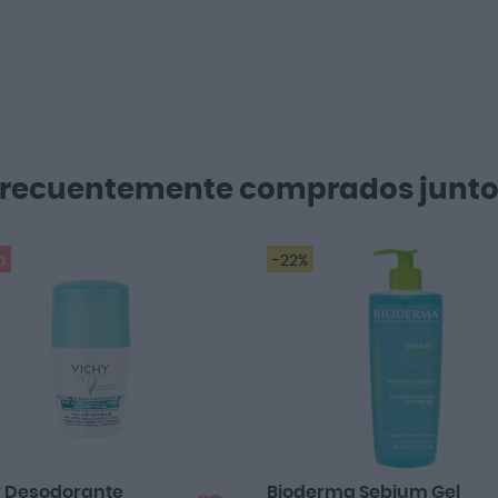
Frecuentemente comprados junto
o
-22%
y Desodorante
Bioderma Sebium Gel