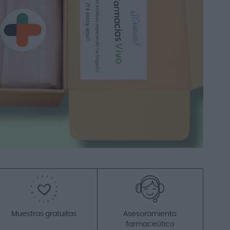
Añadir a la cesta
Promo
-15%
Yo ya lo conocía y este era para
regalar
GH Función Barrera
Crema-gel 50 ml
36,45 €
42,90 €
Muestras gratuitas
Asesoramiento
Añadir a la cesta
farmaceútico