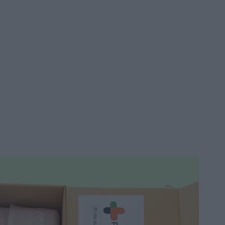
Fórmula Plus 80ml
59,40 €
69,90 €
Añadir a la cesta
Promo
-19%
Beauty of Joseon Revive
Sérum Ojos Ginseng +
Retinal Anti Arrugas 30ml
12,90 €
15,95 €