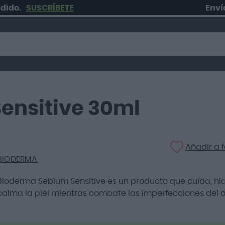
SUSCRÍBETE
Envío grati
ensitive 30ml
Añadir a f
BIODERMA
Bioderma Sebium Sensitive es un producto que cuida, hid
calma la piel mientras combate las imperfecciones del 