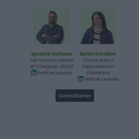
GH 15 Antiox-C Sérum
30ml
33,05 €
38,90 €
Añadir a la cesta
Ignacio Soriano
Belén Escobar
Farmacéutico titular
Farmacéutica
Promo
Nº Colegiado: 25524
especialista en
-15%
cosmética
Perfil de LinkedIn
Perfil de LinkedIn
No lo conocía. Está bien, pero me
gusta más el gel
Consúltanos
GH Función Barrera