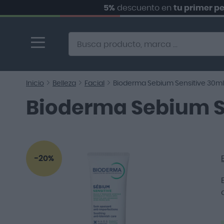
5%
descuento en
tu primer pedido.
Ir
al
contenido
Alternative to Doofinder Ecommerce Search
Inicio
Belleza
Facial
Bioderma Sebium Sensitive 30ml
Bioderma Sebium S
Saltar
al
-20%
final
de
la
galería
de
imágenes