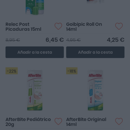
Relec Post
Goibipic Roll On
Picaduras 15ml
14ml
6,45 €
4,25 €
8,95 €
4,95 €
Añadir a la cesta
Añadir a la cesta
-22%
-18%
AfterBite Pediátrico
AfterBite Original
20g
14ml