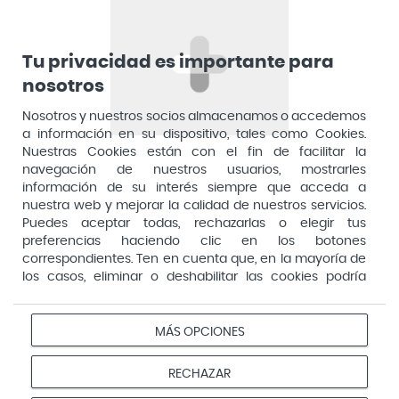
Dirección General de Inspección y Ordenación Sanitaria​
Aquilea
Consejería de Sanidad, Comunidad de Madrid
Arafarma
Aduana, 29, 4ª planta. 28013 Madrid
Tu privacidad es importante para
nosotros
Arkopharma
Arnidol
Nosotros y nuestros socios almacenamos o accedemos
a información en su dispositivo, tales como Cookies.
Artelac
Nuestras Cookies están con el fin de facilitar la
navegación de nuestros usuarios, mostrarles
Arturo Alba
información de su interés siempre que acceda a
Aspirina
nuestra web y mejorar la calidad de nuestros servicios.
Puedes aceptar todas, rechazarlas o elegir tus
Audimer
preferencias haciendo clic en los botones
Pago seguro
correspondientes. Ten en cuenta que, en la mayoría de
Audispray
los casos, eliminar o deshabilitar las cookies podría
Ausonia
afectar a la funcionalidad de nuestro Sitio Web y limitar
el acceso a ciertas áreas o servicios ofrecidos a través
Avene
Aviso
Redes
Configurar
del mismo. Para modificar tus preferencias haz clic en la
MÁS OPCIONES
Privacidad
Cookies
legal
sociales
cookies
opción Configuración de cookies de nuestro pie de
Avent
página. Puedes obtener más información en nuestra
© 2026 Farmacias Vivo. Todos los derechos reservados
RECHAZAR
Avizor
política de cookies