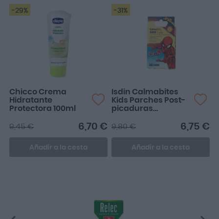
-29%
-31%
Chicco Crema
Isdin Calmabites
Hidratante
Kids Parches Post-
Protectora 100ml
picaduras
Spiderman 30
Parches
6,70 €
6,75 €
9,45 €
9,80 €
Añadir a la cesta
Añadir a la cesta