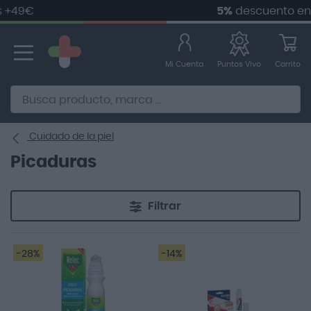
+49€
5%
descuento en
tu
Ir
al
contenido
Mi Cuenta
Carrito
Puntos Vivo
Alternative to Doofinder Ecommerce Search
Cuidado de la piel
Picaduras
Filtrar
-28%
-14%