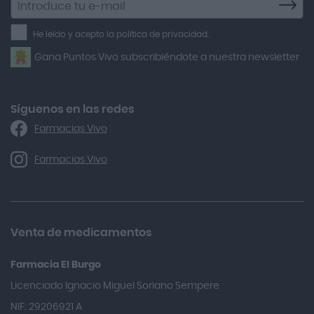
a
Air Lift
la
He leído y acepto la política de privacidad.
Airbiotic
newsletter
Gana Puntos Vivo subscribiéndote a nuestra newsletter
Alfasigma
Alforex
Algasiv
Síguenos en las redes
Farmacias Vivo
Alka Self
Allergan
Farmacias Vivo
Allevyn Classic
Almax
Almirall
Venta de medicamentos
Almiron
Farmacia El Burgo
Aloclair
Licenciado Ignacio Miguel Soriano Sempere
Alter Lab
NIF: 29206921 A