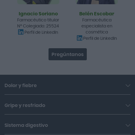
Ignacio Soriano
Belén Escobar
Farmacéutico titular
Farmacéutica
Nº Colegiado: 25524
especialista en
cosmética
Perfil de LinkedIn
Perfil de LinkedIn
Pregúntanos
Dolor y fiebre
Dolor de garganta
Gripe y resfriado
Ibuprofeno
Antigripales
Sistema digestivo
Paracetamol
Antitusivos