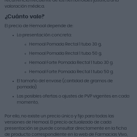
recurrencia frecuente de las hemorroides justifica una
valoración médica.
¿Cuánto vale?
El precio de Hemoal depende de:
La presentación concreta:
Hemoal Pomada Rectal 1 tubo 30 g.
Hemoal Pomada Rectal 1 tubo 50 g.
Hemoal Forte Pomada Rectal 1 tubo 30 g.
Hemoal Forte Pomada Rectal 1 tubo 50 g.
El tamaño del envase (cantidad de gramos de
pomada).
Las posibles ofertas o ajustes de PVP vigentes en cada
momento.
Por ello, no existe un precio único y fijo para todas las
versiones de Hemoal. El precio actualizado de cada
presentación se puede consultar directamente en la ficha
de producto correspondiente en la web de Farmacias Vivo,