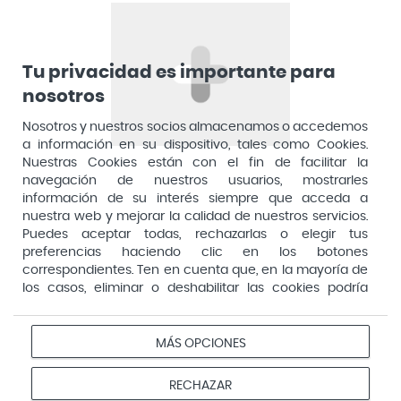
Alfasigma
Alforex
Algasiv
Tu privacidad es importante para
Alka Self
nosotros
Allergan
Nosotros y nuestros socios almacenamos o accedemos
a información en su dispositivo, tales como Cookies.
Allevyn Classic
Nuestras Cookies están con el fin de facilitar la
navegación de nuestros usuarios, mostrarles
Almax
información de su interés siempre que acceda a
Almirall
nuestra web y mejorar la calidad de nuestros servicios.
Puedes aceptar todas, rechazarlas o elegir tus
Almiron
preferencias haciendo clic en los botones
Pago seguro
correspondientes. Ten en cuenta que, en la mayoría de
Aloclair
los casos, eliminar o deshabilitar las cookies podría
Alter Lab
afectar a la funcionalidad de nuestro Sitio Web y limitar
el acceso a ciertas áreas o servicios ofrecidos a través
Alvarez Gómez
Aviso
Redes
Configurar
del mismo. Para modificar tus preferencias haz clic en la
MÁS OPCIONES
Privacidad
Cookies
legal
sociales
cookies
opción Configuración de cookies de nuestro pie de
Alvita
página. Puedes obtener más información en nuestra
© 2026 Farmacias Vivo. Todos los derechos reservados
RECHAZAR
Amifar
política de cookies