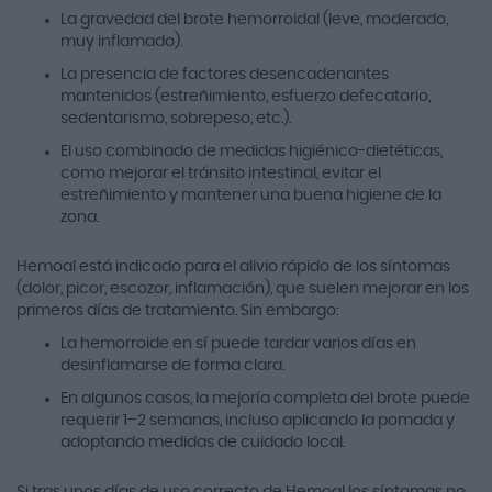
La gravedad del brote hemorroidal (leve, moderado,
muy inflamado).
La presencia de factores desencadenantes
mantenidos (estreñimiento, esfuerzo defecatorio,
sedentarismo, sobrepeso, etc.).
El uso combinado de medidas higiénico-dietéticas,
como mejorar el tránsito intestinal, evitar el
estreñimiento y mantener una buena higiene de la
zona.
Hemoal está indicado para el alivio rápido de los síntomas
(dolor, picor, escozor, inflamación), que suelen mejorar en los
primeros días de tratamiento. Sin embargo:
La hemorroide en sí puede tardar varios días en
desinflamarse de forma clara.
En algunos casos, la mejoría completa del brote puede
requerir 1–2 semanas, incluso aplicando la pomada y
adoptando medidas de cuidado local.
Si tras unos días de uso correcto de Hemoal los síntomas no