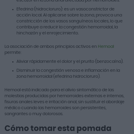
escozor en la zona anal afectada por hemorroides.
Efedrina (hidrocloruro): es un vasoconstrictor de
acción local. Al aplicarse sobre la zona, provoca una
constricción de los vasos sanguíneos locales, lo que
contribuye a reducir la congestión hemorroidal, la
hinchazón y el enrojecimiento.
La asociación de ambos principios activos en
Hemoal
permite:
Aliviar rápidamente el dolor y el prurito (benzocaína).
Disminuir la congestión venosa e inflamación en la
zona hemorroidal (efedrina hidrocloruro).
Hemoal está indicado para el alivio sintomático de las
molestias producidas por hemorroides externas e internas,
fisuras anales leves e irritación anal, sin sustituir el abordaje
médico cuando las hemorroides son persistentes,
sangrantes o muy dolorosas.
Cómo tomar esta pomada