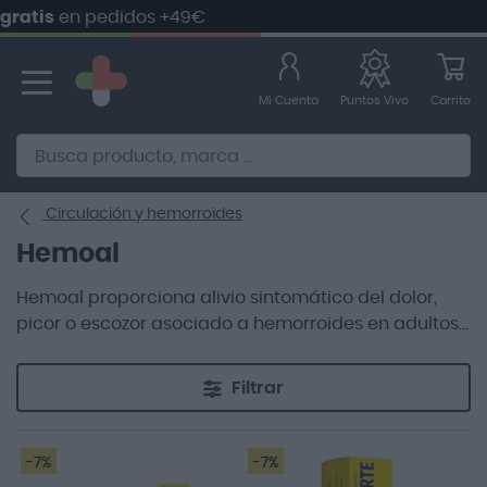
ratis
en pedidos +49€
Ir
al
contenido
Mi Cuenta
Carrito
Puntos Vivo
Alternative to Doofinder Ecommerce Search
Circulación y hemorroides
Hemoal
Hemoal proporciona alivio sintomático del dolor,
picor o escozor asociado a hemorroides en adultos.
Experimenta un confort eficaz con Hemoal para una
rápida mejoría.
Filtrar
-7%
-7%