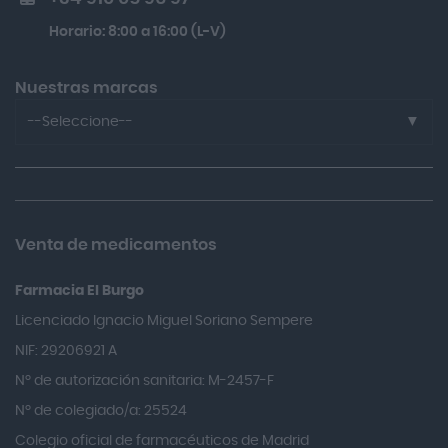
Preguntas frecuentes
Beauty Of Joseon Relief Sun Rice Probiotics Protector
Horario: 8:00 a 16:00 (L-V)
Solar Spf50+ 50ml
Kobho Glp 30 Viales + 90 Cápsulas
Nuestras marcas
--Seleccione--
3m
A-derma
A. Vogel
Venta de medicamentos
Abalon Pharma
Farmacia El Burgo
Abbott
Licenciado Ignacio Miguel Soriano Sempere
Abelia
NIF: 29206921 A
Abeñula
Nº de autorización sanitaria: M-2457-F
Aboca
Nº de colegiado/a: 25524
Accu-check
Colegio oficial de farmacéuticos de Madrid