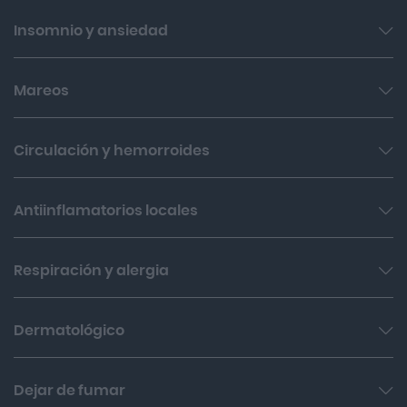
Fiebre
Antiácidos
Insomnio y ansiedad
Expectorantes y mucolíticos
Ibudol
Estreñimiento
Fluimucil
Nervios e insomnio
Mareos
Antidiarreicos
Gases y antiflatulencias
Biodramina
Circulación y hemorroides
Supositorios
Hemorroides
Antiinflamatorios locales
Varices
Flogoprofen
Respiración y alergia
Thrombocid
Voltadol
Antihistamínicos
Dermatológico
Colirios
Antisépticos
Dejar de fumar
Rhinovin