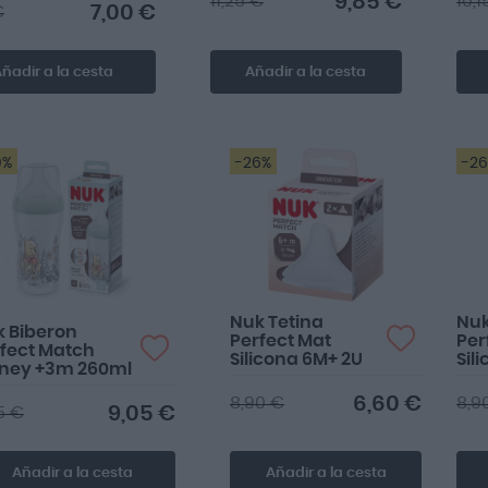
9,85 €
11,25 €
10,1
7,00 €
€
ñadir a la cesta
Añadir a la cesta
0%
-26%
-2
Nuk Tetina
Nuk
 Biberon
Perfect Mat
Per
fect Match
Silicona 6M+ 2U
Sil
sney +3m 260ml
6,60 €
8,90 €
8,9
9,05 €
35 €
Añadir a la cesta
Añadir a la cesta