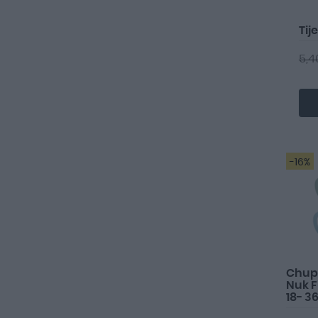
Tij
5,4
-16%
Chupe
Nuk F
18- 3