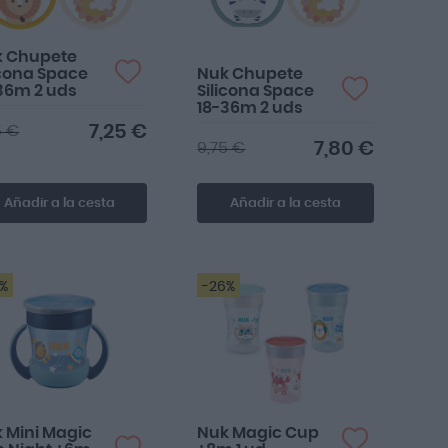
k Chupete
icona Space
Nuk Chupete
36m 2 uds
Silicona Space
18-36m 2 uds
7,25 €
5 €
7,80 €
9,75 €
Añadir a la cesta
Añadir a la cesta
3%
-26%
 Mini Magic
Nuk Magic Cup