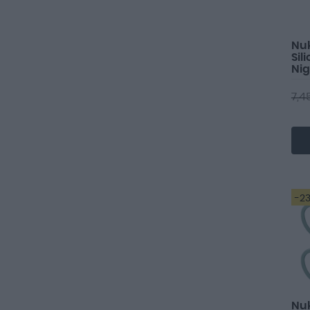
Nu
Sil
Nig
7,4
-2
Nu