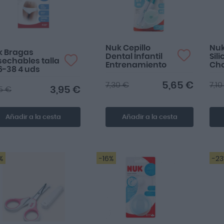
Nuk Cepillo
Nuk
k Bragas
Dental Infantil
Sili
echables talla
Entrenamiento
Cho
6-38 4 uds
Flu
5,65 €
7,30 €
7,10
3,95 €
5 €
Añadir a la cesta
Añadir a la cesta
%
-16%
-2
Imprescindible