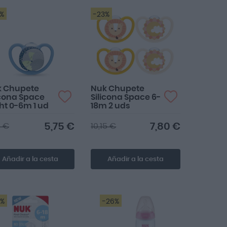
2%
-23%
k Chupete
Nuk Chupete
icona Space
Silicona Space 6-
ht 0-6m 1 ud
18m 2 uds
5,75 €
7,80 €
5 €
10,15 €
Añadir a la cesta
Añadir a la cesta
0%
-26%