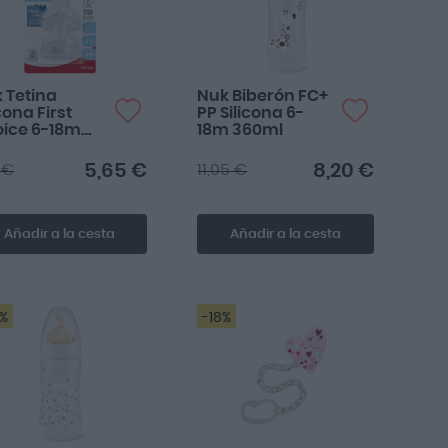
 Tetina
Nuk Biberón FC+
cona First
PP Silicona 6-
ice 6-18m
18m 360ml
jo Variable
5,65 €
8,20 €
 €
11,05 €
Añadir a la cesta
Añadir a la cesta
3%
-18%