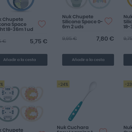
Nuk Chupete
Nu
k Chupete
Silicona Space 0-
Sil
icona Space
6m 2 uds
18-
ht 18-36m 1 ud
7,80 €
9,95 €
9,7
5,75 €
5 €
Añadir a la cesta
Añadir a la cesta
3%
-24%
-2
Nuk Cuchara
Nuk
k Chupete