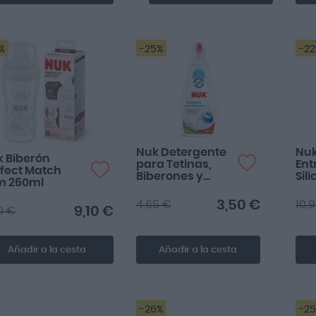
%
-25%
-2
Nuk Detergente
Nuk
 Biberón
para Tetinas,
Ent
fect Match
Biberones y
Sil
m 260ml
Chupetes 500ml
150
3,50 €
4,65 €
10,
9,10 €
20 €
Añadir a la cesta
Añadir a la cesta
-26%
-2