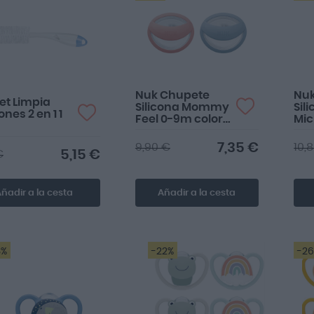
Nuk Chupete
Nu
et Limpia
Silicona Mommy
Sil
nes 2 en 1 1
Feel 0-9m color
Mic
Rojo 1 ud
18m
7,35 €
9,90 €
10,
5,15 €
€
ñadir a la cesta
Añadir a la cesta
3%
-22%
-2