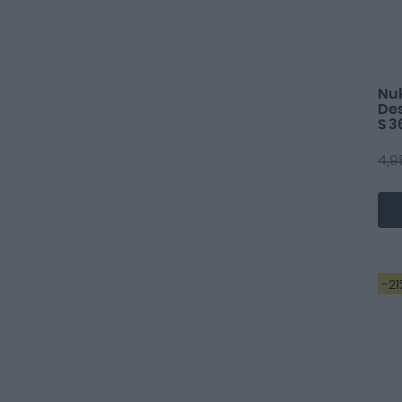
Nu
Des
S 3
4,9
-21