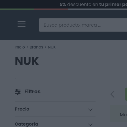
5%
descuento en
tu primer pedido.
Ir
al
contenido
Alternative to Doofinder Ecommerce Search
Inicio
Brands
NUK
NUK
.
Filtros
Precio
Mo
artículos
0,00 €
-
10,00 €
67
Categoría