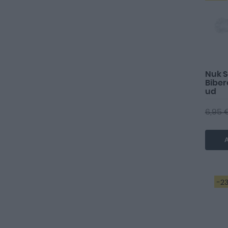
Nuk S
Bibero
ud
6,95 
A
-2