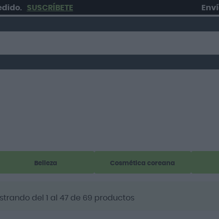
SUSCRÍBETE
Envío grat
Belleza
Cosmética coreana
strando del
1
al
47
de
69
productos