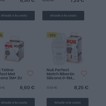
8,50 €
7,25 €
5 €
8,30 €
Añadir a la cesta
Añadir a la cesta
6%
-26%
 Tetina
Nuk Perfect
fect Mat
Match Biberón
icona 3M+ 2U
Silicona 0-6M
150ml
6,60 €
8,25 €
0 €
11,10 €
Añadir a la cesta
Añadir a la cesta