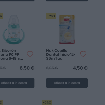
2%
-26%
 Biberón
Nuk Cepillo
rena FC PP
Dental Inicio 12-
icona 6-18m
36m 1 ud
ml
8,50 €
4,50 €
95 €
6,05 €
Añadir a la cesta
Añadir a la cesta
5%
-26%