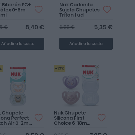
 Biberón FC+
Nuk Cadenita
Látex 0-6m
Sujeta Chupetes
0ml
Tritan 1 ud
8,40 €
5,35 €
95 €
6,55 €
Añadir a la cesta
Añadir a la cesta
%
-13%
k Chupete
Nuk Chupete
icona Perfect
Silicona First
ch Air 0-2m
Choice 6-18m
d
2ud