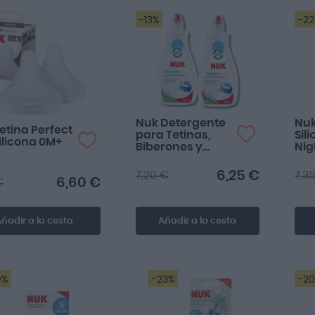
-13%
-2
Nuk Detergente
Nu
etina Perfect
para Tetinas,
Sil
ilicona 0M+
Biberones y
Nig
Chupetes
2x500ml 2ª ud al
6,25 €
7,20 €
7,3
6,60 €
€
50%
ñadir a la cesta
Añadir a la cesta
0%
-23%
-2