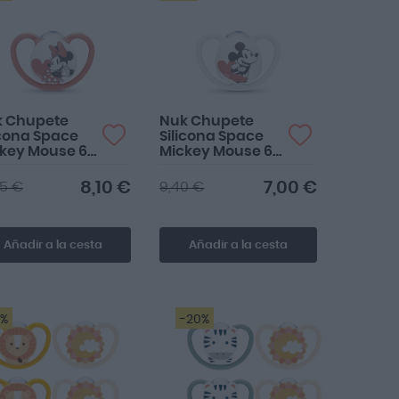
k Chupete
Nuk Chupete
icona Space
Silicona Space
key Mouse 6-
Mickey Mouse 6-
 Niña 1 ud
18m Niño 1 ud
8,10 €
7,00 €
85 €
9,40 €
Añadir a la cesta
Añadir a la cesta
6%
-20%
Buen producto