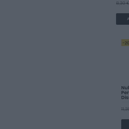
8,30 
A
-2
Nuk
Per
Di
11,