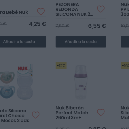
PEZONERA
Nuk
REDONDA
PP 
era Bebé Nuk
SILICONA NUK 2
30
UNIDADES TALLA
4,25 €
0 €
M
6,55 €
7,80 €
10,
Añadir a la cesta
Añadir a la cesta
-12%
-16
Nuk Biberón
Nu
te Silicona
Perfect Match
Sil
irst Choice
260ml 3m+
Mat
6 Meses 2 Uds
2u