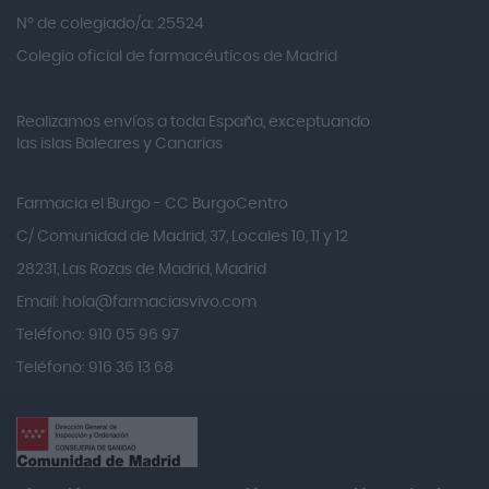
Alvita
Nº de colegiado/a: 25524
Amifar
Colegio oficial de farmacéuticos de Madrid
Amukina
Realizamos envíos a toda España, exceptuando
Ana María Lajusticia
las islas Baleares y Canarias
Anbio
Andina
Farmacia el Burgo - CC BurgoCentro
Angelini
C/ Comunidad de Madrid, 37, Locales 10, 11 y 12
Angileptol
28231, Las Rozas de Madrid, Madrid
Email:
hola@farmaciasvivo.com
Anotaciones Farmacéuticas
Teléfono: 910 05 96 97
Antidol
Teléfono: 916 36 13 68
Apiserum
Apivita
Aposan
Aquilea