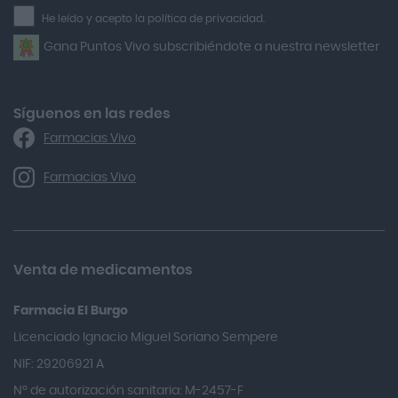
la
He leído y acepto la política de privacidad.
Airbiotic
newsletter
Gana Puntos Vivo subscribiéndote a nuestra newsletter
Alfasigma
Alforex
Algasiv
Síguenos en las redes
Farmacias Vivo
Alka Self
Allergan
Farmacias Vivo
Allevyn Classic
Almax
Almirall
Venta de medicamentos
Almiron
Farmacia El Burgo
Aloclair
Licenciado Ignacio Miguel Soriano Sempere
Alter Lab
NIF: 29206921 A
Alvarez Gómez
Nº de autorización sanitaria: M-2457-F