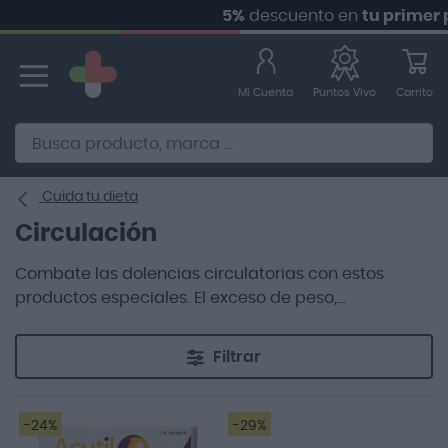
5%
descuento en
tu primer pe
Ir
al
contenido
Mi Cuenta
Carrito
Puntos Vivo
Alternative to Doofinder Ecommerce Search
Cuida tu dieta
Circulación
Combate las dolencias circulatorias con estos
productos especiales. El exceso de peso,
permanecer mucho tiempo de pie o sentado, el
cansancio en las piernas y la hinchazón suelen ser
Filtrar
las causas principales de una mala circulación en
el cuerpo.
-24%
-29%