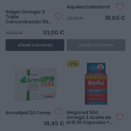
Aquilea Colesterol
Solgar Omega-3
Triple
18,65 €
23,90 €
Concentración 50
Cápsulas blandas
33,00 €
40,95 €
Añadir a la cesta
Añadir a la cesta
-25%
Megared 500
Armolipid 20 Comp
Omega 3 Aceite de
Krill 30 Capsulas +
18,45 €
10 Caps