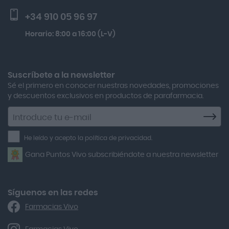
Activa Lentes
Preguntas frecuentes
Solar Spf50+ 50ml
+34 910 05 96 97
Actron
Kobho Glp 30 Viales + 90 Cápsulas
Horario: 8:00 a 16:00 (L-V)
Adamed
Multicentrum Hombre 50+ 90 Comprimidos + 30 Gratis
Adolfo Dominguez
Aero Red
Suscríbete a la newsletter
Sé el primero en conocer nuestras novedades, promociones
After Bite
y descuentos exclusivos en productos de parafarmacia.
Agiolax
Suscríbete
a
Air Lift
la
He leído y acepto la política de privacidad.
Airbiotic
newsletter
Gana Puntos Vivo subscribiéndote a nuestra newsletter
Alfasigma
Alforex
Algasiv
Síguenos en las redes
Farmacias Vivo
Alka Self
Allergan