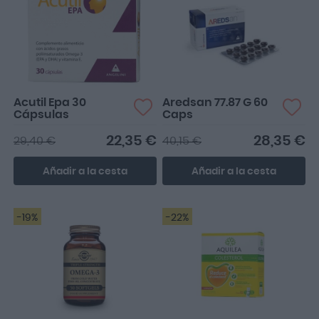
Acutil Epa 30
Aredsan 77.87 G 60
Cápsulas
Caps
22,35 €
28,35 €
29,40 €
40,15 €
Añadir a la cesta
Añadir a la cesta
-19%
-22%
Acabó de empezar a
tomar estás Cápsulas, es
pronto para saber los r...