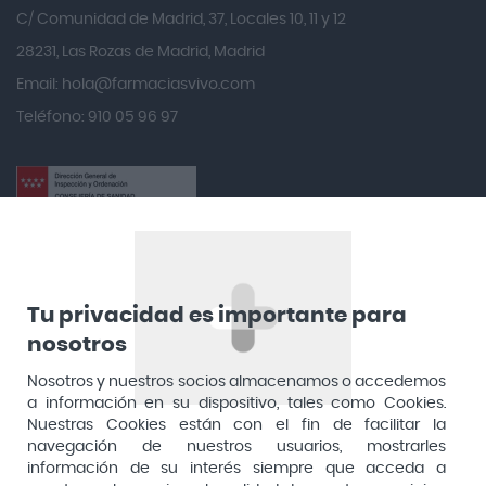
Angelini
C/ Comunidad de Madrid, 37, Locales 10, 11 y 12
Angileptol
28231, Las Rozas de Madrid, Madrid
Email:
hola@farmaciasvivo.com
Anotaciones Farmacéuticas
Teléfono: 910 05 96 97
Antidol
Apiserum
Apivita
Aposan
Dirección General de Inspección y Ordenación Sanitaria​
Aquilea
Consejería de Sanidad, Comunidad de Madrid
Arafarma
Aduana, 29, 4ª planta. 28013 Madrid
Tu privacidad es importante para
nosotros
Arkopharma
Arnidol
Nosotros y nuestros socios almacenamos o accedemos
a información en su dispositivo, tales como Cookies.
Artelac
Nuestras Cookies están con el fin de facilitar la
navegación de nuestros usuarios, mostrarles
Arturo Alba
información de su interés siempre que acceda a