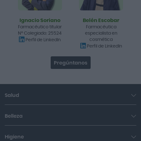
Ignacio Soriano
Belén Escobar
Farmacéutico titular
Farmacéutica
Nº Colegiado: 25524
especialista en
cosmética
Perfil de LinkedIn
Perfil de LinkedIn
Pregúntanos
Salud
Garganta y resfriado
Belleza
Cuidado muscular y articular
Facial
Higiene
Salud del sueño y sistema nervioso