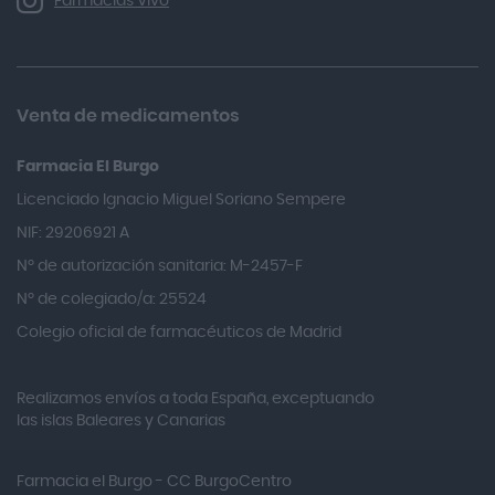
Farmacias Vivo
Allevyn Classic
Almax
Almirall
Venta de medicamentos
Almiron
Farmacia El Burgo
Aloclair
Licenciado Ignacio Miguel Soriano Sempere
Alter Lab
NIF: 29206921 A
Alvarez Gómez
Nº de autorización sanitaria: M-2457-F
Alvita
Nº de colegiado/a: 25524
Amifar
Colegio oficial de farmacéuticos de Madrid
Amukina
Realizamos envíos a toda España, exceptuando
Ana María Lajusticia
las islas Baleares y Canarias
Anbio
Andina
Farmacia el Burgo - CC BurgoCentro