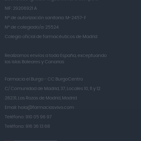
Alter Lab
NIF: 29206921 A
Alvarez Gómez
Nº de autorización sanitaria: M-2457-F
Alvita
Nº de colegiado/a: 25524
Amifar
Colegio oficial de farmacéuticos de Madrid
Amukina
Realizamos envíos a toda España, exceptuando
Ana María Lajusticia
las islas Baleares y Canarias
Anbio
Andina
Farmacia el Burgo - CC BurgoCentro
Angelini
C/ Comunidad de Madrid, 37, Locales 10, 11 y 12
Angileptol
28231, Las Rozas de Madrid, Madrid
Email:
hola@farmaciasvivo.com
Anotaciones Farmacéuticas
Teléfono: 910 05 96 97
Antidol
Teléfono: 916 36 13 68
Apiserum
Apivita