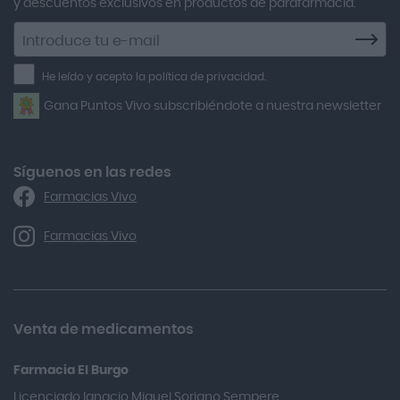
y descuentos exclusivos en productos de parafarmacia.
Agiolax
Suscríbete
a
Air Lift
la
He leído y acepto la política de privacidad.
Airbiotic
newsletter
Gana Puntos Vivo subscribiéndote a nuestra newsletter
Alfasigma
Alforex
Algasiv
Síguenos en las redes
Farmacias Vivo
Alka Self
Allergan
Farmacias Vivo
Allevyn Classic
Almax
Almirall
Venta de medicamentos
Almiron
Farmacia El Burgo
Aloclair
Licenciado Ignacio Miguel Soriano Sempere