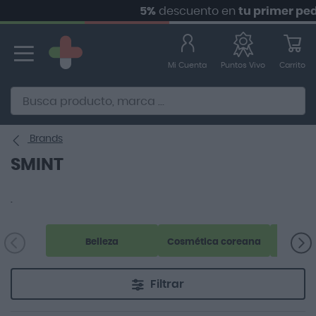
5%
descuento en
tu primer pedid
Ir
al
contenido
Mi Cuenta
Carrito
Puntos Vivo
Alternative to Doofinder Ecommerce Search
Brands
SMINT
.
Belleza
Cosmética coreana
Filtrar