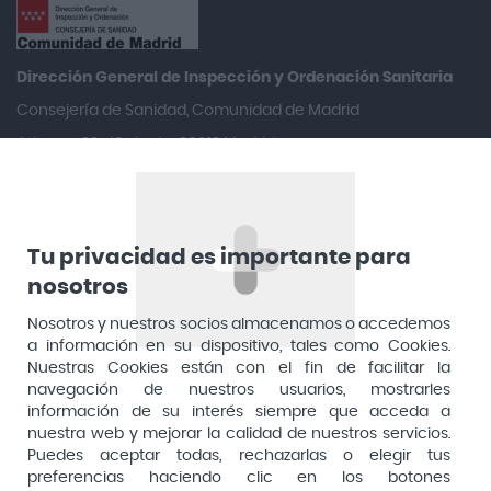
Aposan
Aquilea
Dirección General de Inspección y Ordenación Sanitaria​
Arafarma
Consejería de Sanidad, Comunidad de Madrid
Aduana, 29, 4ª planta. 28013 Madrid
Arkopharma
Arnidol
Artelac
Arturo Alba
Tu privacidad es importante para
nosotros
Aspirina
Nosotros y nuestros socios almacenamos o accedemos
Audimer
a información en su dispositivo, tales como Cookies.
Audispray
Nuestras Cookies están con el fin de facilitar la
navegación de nuestros usuarios, mostrarles
Ausonia
información de su interés siempre que acceda a
nuestra web y mejorar la calidad de nuestros servicios.
Avene
Puedes aceptar todas, rechazarlas o elegir tus
Avent
preferencias haciendo clic en los botones
Pago seguro