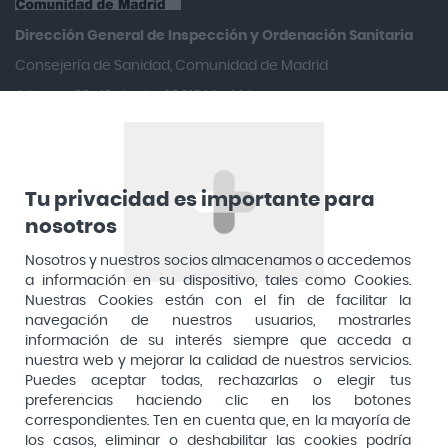
Aquilea
Dirección General de Inspección y Ordenación Sanitaria​
Arafarma
Consejería de Sanidad, Comunidad de Madrid
Aduana, 29, 4ª planta. 28013 Madrid
Arkopharma
Arnidol
Artelac
Arturo Alba
Tu privacidad es importante para
nosotros
Aspirina
Nosotros y nuestros socios almacenamos o accedemos
Audimer
a información en su dispositivo, tales como Cookies.
Audispray
Nuestras Cookies están con el fin de facilitar la
navegación de nuestros usuarios, mostrarles
Ausonia
información de su interés siempre que acceda a
nuestra web y mejorar la calidad de nuestros servicios.
Avene
Puedes aceptar todas, rechazarlas o elegir tus
Avent
preferencias haciendo clic en los botones
Pago seguro
correspondientes. Ten en cuenta que, en la mayoría de
Avizor
los casos, eliminar o deshabilitar las cookies podría