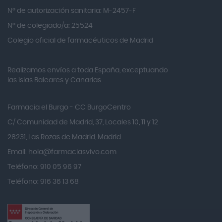
Alvarez Gómez
Nº de autorización sanitaria: M-2457-F
Alvita
Nº de colegiado/a: 25524
Amifar
Colegio oficial de farmacéuticos de Madrid
Amukina
Realizamos envíos a toda España, exceptuando
Ana María Lajusticia
las islas Baleares y Canarias
Anbio
Andina
Farmacia el Burgo - CC BurgoCentro
Angelini
C/ Comunidad de Madrid, 37, Locales 10, 11 y 12
Angileptol
28231, Las Rozas de Madrid, Madrid
Email:
hola@farmaciasvivo.com
Anotaciones Farmacéuticas
Teléfono: 910 05 96 97
Antidol
Teléfono: 916 36 13 68
Apiserum
Apivita
Aposan