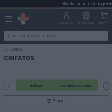
5%
descuento en
tu prime
Ir
al
contenido
Mi Cuenta
Carrito
Puntos Vivo
Alternative to Doofinder Ecommerce Search
Brands
CINFATOS
.
Belleza
Cosmética coreana
Filtrar