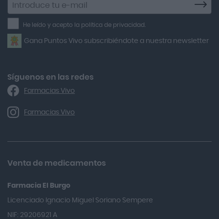
a
Air Lift
la
He leído y acepto la política de privacidad.
Airbiotic
newsletter
Gana Puntos Vivo subscribiéndote a nuestra newsletter
Alfasigma
Alforex
Algasiv
Síguenos en las redes
Farmacias Vivo
Alka Self
Allergan
Farmacias Vivo
Allevyn Classic
Almax
Almirall
Venta de medicamentos
Almiron
Farmacia El Burgo
Aloclair
Licenciado Ignacio Miguel Soriano Sempere
Alter Lab
NIF: 29206921 A