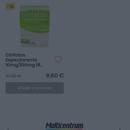
-7%
Cinfatos
Expectorante
10mg/100mg 18
Sobres Solución
Oral
9,60 €
10,30 €
Añadir a la cesta