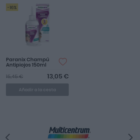
-16%
Paranix Champú
Antipiojos 150ml
13,05 €
15,45 €
Añadir a la cesta