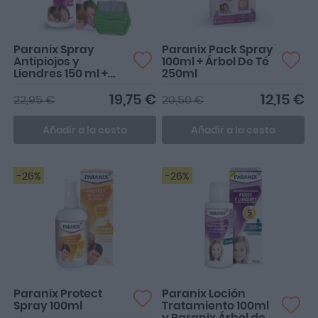
Paranix Spray
Paranix Pack Spray
Antipiojos y
100ml + Árbol De Té
Liendres 150 ml +
250ml
Lendrera
19,75 €
12,15 €
22,95 €
20,50 €
Añadir a la cesta
Añadir a la cesta
-26%
-26%
Paranix Protect
Paranix Loción
Spray 100ml
Tratamiento 100ml