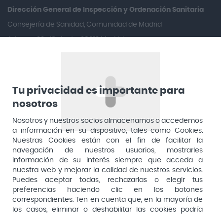
Aquilea
Dirección General de Inspección y Ordenación Sanitaria​
Arafarma
Consejería de Sanidad, Comunidad de Madrid
Aduana, 29, 4ª planta. 28013 Madrid
Arkopharma
Arnidol
Artelac
Arturo Alba
Tu privacidad es importante para
nosotros
Aspirina
Nosotros y nuestros socios almacenamos o accedemos
Audimer
a información en su dispositivo, tales como Cookies.
Audispray
Nuestras Cookies están con el fin de facilitar la
navegación de nuestros usuarios, mostrarles
Ausonia
información de su interés siempre que acceda a
nuestra web y mejorar la calidad de nuestros servicios.
Avene
Puedes aceptar todas, rechazarlas o elegir tus
Avent
preferencias haciendo clic en los botones
Pago seguro
correspondientes. Ten en cuenta que, en la mayoría de
Avizor
los casos, eliminar o deshabilitar las cookies podría
afectar a la funcionalidad de nuestro Sitio Web y limitar