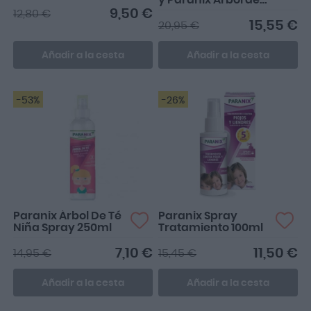
y Paranix Árbol de
Té Niña 250ml
9,50 €
12,80 €
15,55 €
20,95 €
Añadir a la cesta
Añadir a la cesta
-53%
-26%
Paranix Árbol De Té
Paranix Spray
Niña Spray 250ml
Tratamiento 100ml
7,10 €
11,50 €
14,95 €
15,45 €
Añadir a la cesta
Añadir a la cesta