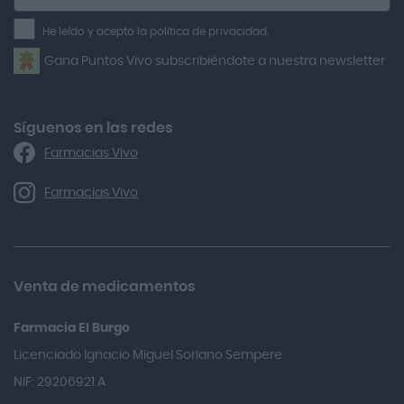
a
Air Lift
la
He leído y acepto la política de privacidad.
Airbiotic
newsletter
Gana Puntos Vivo subscribiéndote a nuestra newsletter
Alfasigma
Alforex
Algasiv
Síguenos en las redes
Farmacias Vivo
Alka Self
Allergan
Farmacias Vivo
Allevyn Classic
Almax
Almirall
Venta de medicamentos
Almiron
Farmacia El Burgo
Aloclair
Licenciado Ignacio Miguel Soriano Sempere
Alter Lab
NIF: 29206921 A
Alvarez Gómez