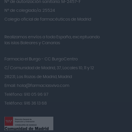
Nº de autorización sanitaria: M-2457-F
Alvita
Nº de colegiado/a: 25524
Amifar
Colegio oficial de farmacéuticos de Madrid
Amukina
Realizamos envíos a toda España, exceptuando
Ana María Lajusticia
las islas Baleares y Canarias
Anbio
Andina
Farmacia el Burgo - CC BurgoCentro
Angelini
C/ Comunidad de Madrid, 37, Locales 10, 11 y 12
Angileptol
28231, Las Rozas de Madrid, Madrid
Email:
hola@farmaciasvivo.com
Anotaciones Farmacéuticas
Teléfono: 910 05 96 97
Antidol
Teléfono: 916 36 13 68
Apiserum
Apivita
Aposan