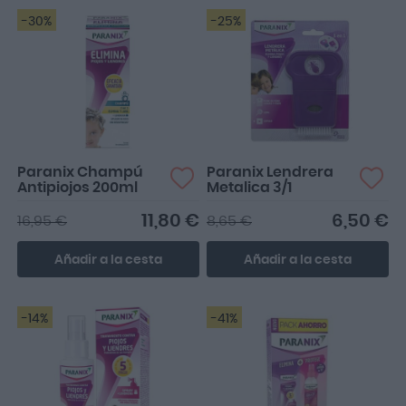
-30%
-25%
Paranix Champú
Paranix Lendrera
Antipiojos 200ml
Metalica 3/1
11,80 €
6,50 €
16,95 €
8,65 €
Añadir a la cesta
Añadir a la cesta
-14%
-41%