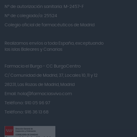
Alvarez Gómez
Nº de autorización sanitaria: M-2457-F
Alvita
Nº de colegiado/a: 25524
Amifar
Colegio oficial de farmacéuticos de Madrid
Amukina
Realizamos envíos a toda España, exceptuando
Ana María Lajusticia
las islas Baleares y Canarias
Anbio
Andina
Farmacia el Burgo - CC BurgoCentro
Angelini
C/ Comunidad de Madrid, 37, Locales 10, 11 y 12
Angileptol
28231, Las Rozas de Madrid, Madrid
Email:
hola@farmaciasvivo.com
Anotaciones Farmacéuticas
Teléfono: 910 05 96 97
Antidol
Teléfono: 916 36 13 68
Apiserum
Apivita
Aposan