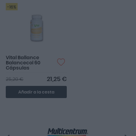
-16%
Vital Ballance
Balancecol 60
Cápsulas
21,25 €
25,20 €
Añadir a la cesta