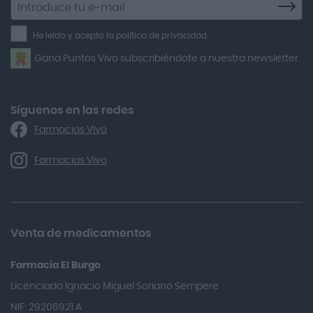
a
Air Lift
la
He leído y acepto la política de privacidad.
Airbiotic
newsletter
Gana Puntos Vivo subscribiéndote a nuestra newsletter
Alfasigma
Alforex
Algasiv
Síguenos en las redes
Farmacias Vivo
Alka Self
Allergan
Farmacias Vivo
Allevyn Classic
Almax
Almirall
Venta de medicamentos
Almiron
Farmacia El Burgo
Aloclair
Licenciado Ignacio Miguel Soriano Sempere
Alter Lab
NIF: 29206921 A