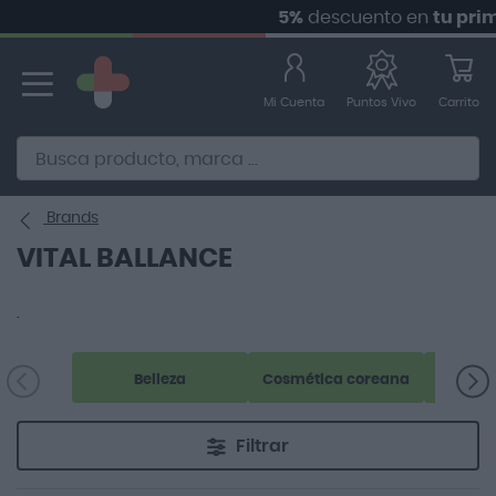
5%
descuento en
tu prime
Ir
al
contenido
Mi Cuenta
Carrito
Puntos Vivo
Alternative to Doofinder Ecommerce Search
Brands
VITAL BALLANCE
.
Belleza
Cosmética coreana
Filtrar