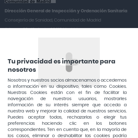
Aquilea
Dirección General de Inspección y Ordenación Sanitaria​
Arafarma
Consejería de Sanidad, Comunidad de Madrid
Aduana, 29, 4ª planta. 28013 Madrid
Arkopharma
Arnidol
Artelac
Arturo Alba
Tu privacidad es importante para
nosotros
Aspirina
Nosotros y nuestros socios almacenamos o accedemos
Audimer
a información en su dispositivo, tales como Cookies.
Audispray
Nuestras Cookies están con el fin de facilitar la
navegación de nuestros usuarios, mostrarles
Ausonia
información de su interés siempre que acceda a
nuestra web y mejorar la calidad de nuestros servicios.
Avene
Puedes aceptar todas, rechazarlas o elegir tus
Avent
preferencias haciendo clic en los botones
Pago seguro
correspondientes. Ten en cuenta que, en la mayoría de
Avizor
los casos, eliminar o deshabilitar las cookies podría