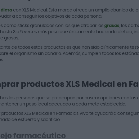
 dieta
con XLS Medical. Esta marca ofrece un amplio abanico de o
yudar a conseguir los objetivos de cada persona.
s como sticks granulados con los que atrapar las
grasas
, los car
 hasta 3 o 5 veces más peso que únicamente haciendo dieta o, incl
e grasas.
tante de todos estos productos es que han sido clínicamente tes
obre el organismo sin dañarlo. Además, cumplen todos los estánda
s.
rar productos XLS Medical en F
as las personas que se preocupan por buscar opciones con las 
mantener un peso ideal adecuado a cada meta establecida.
productos XLS Medical en Farmacias Vivo te ayudará a conseguir 
do de esfuerzo y sacrificio.
ejo farmacéutico