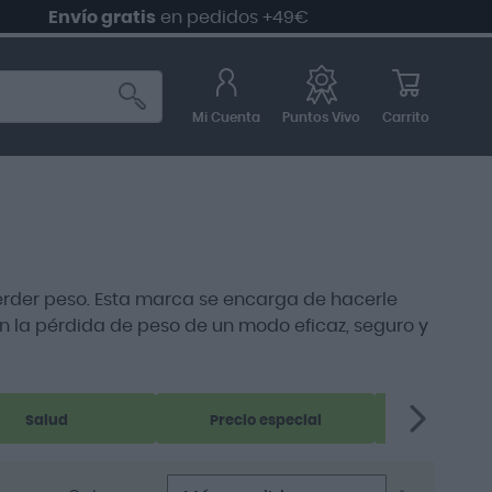
Envío gratis
en pedidos +49€
Mi Cuenta
Carrito
Puntos Vivo
erder peso. Esta marca se encarga de hacerle
n la pérdida de peso de un modo eficaz, seguro y
Salud
Precio especial
Nutri
Establece