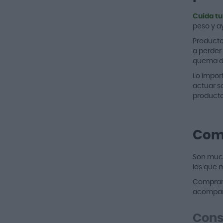
Cuida tu
peso y a
Producto
a perder
quema d
Lo impor
actuar s
producto
Comp
Son much
los que 
Comprar 
acompaña
Cons