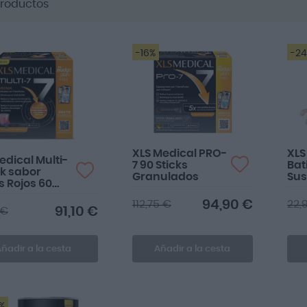
roductos
-16%
-2
XLS Medical PRO-
XLS
edical Multi-
7 90 Sticks
Bat
nk sabor
Granulados
Sus
s Rojos 60
Fre
es
94,90 €
112,75 €
22,
91,10 €
 €
ñadir a la cesta
Añadir a la cesta
%