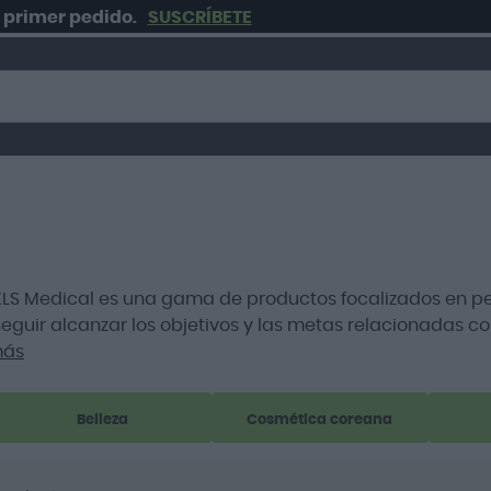
er pedido.
SUSCRÍBETE
 XLS Medical es una gama de productos focalizados en p
guir alcanzar los objetivos y las metas relacionadas co
más
Belleza
Cosmética coreana