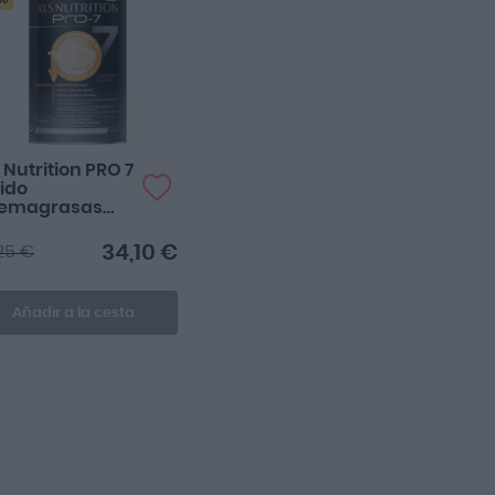
 Nutrition PRO 7
ido
emagrasas
or Vainilla
0g
34,10 €
25 €
Añadir a la cesta