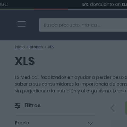
5%
descuento en
tu prim
Ir
al
contenido
Alternative to Doofinder Ecommerce Search
Inicio
Brands
XLS
XLS
LS Medical, focalizados en ayudar a perder peso
saber a sus consumidores la importancia de conse
sin perjudicar a la nutrición y al organismo.
Leer 
Filtros
Precio