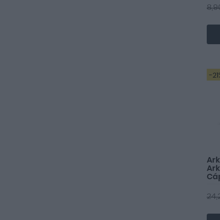
8,9
-21
Ar
Ark
Cá
24,