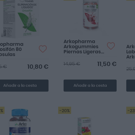
Arkopharma
kopharma
Arkogummies
Ar
osifón 80
Piernas Ligeras
Lab
psulas
60 caramelos
Ark
Ace
11,50 €
14,95 €
10,80 €
15 €
Ona
25,
Cá
Añadir a la cesta
Añadir a la cesta
2%
-20%
-2