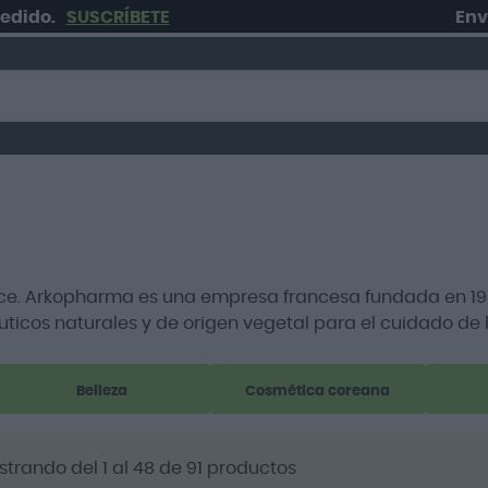
SUSCRÍBETE
Envío grat
ce. Arkopharma es una empresa francesa fundada en 1980
icos naturales y de origen vegetal para el cuidado de 
Belleza
Cosmética coreana
strando del
1
al
48
de
91
productos