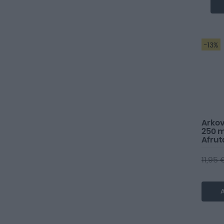
-13%
Arkov
250 m
Afru
11,95 
A