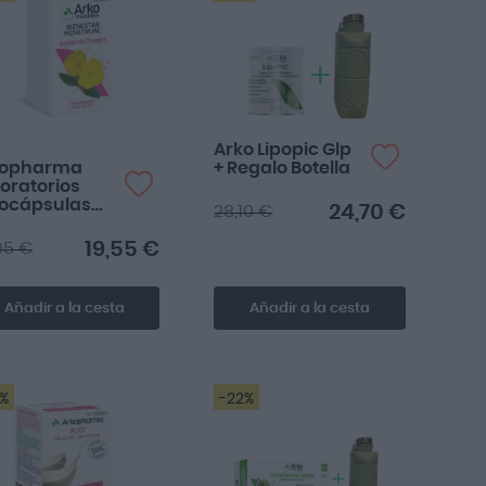
....
Arko Lipopic Glp
kopharma
+ Regalo Botella
oratorios
ocápsulas
24,70 €
28,10 €
ite de
gra 200
19,55 €
95 €
psulas
Añadir a la cesta
Añadir a la cesta
3%
-22%