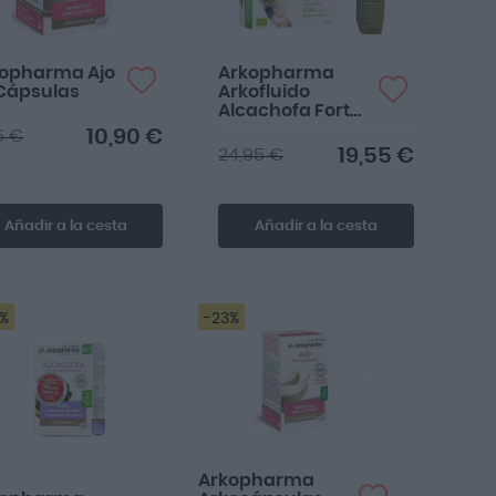
opharma Ajo
Arkopharma
Cápsulas
Arkofluido
Alcachofa Forte
20 Ampollas
10,90 €
5 €
Bebibles 15ml +
19,55 €
24,95 €
Regalo Botella
Añadir a la cesta
Añadir a la cesta
3%
-23%
Espectacular
Arkopharma