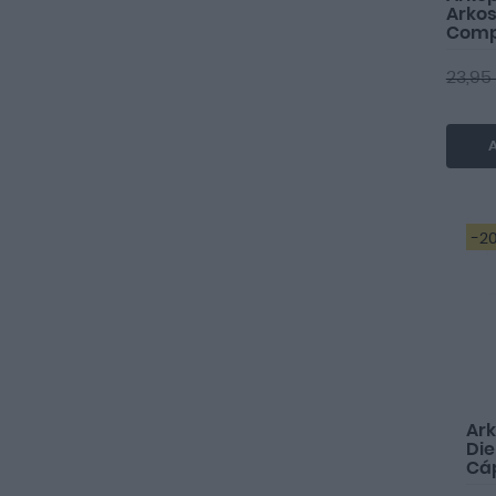
Arkos
Comp
comp
23,95
A
-2
Ar
Die
Cá