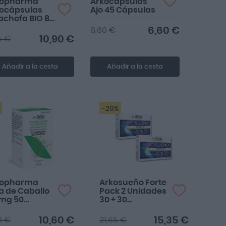
kopharma
Arkocápsulas
ocápsulas
Ajo 45 Cápsulas
achofa BIO 80
sulas
6,60 €
8,60 €
10,90 €
5 €
Añadir a la cesta
Añadir a la cesta
-29%
kopharma
Arkosueño Forte
a de Caballo
Pack 2 Unidades
mg 50
30 + 30
psulas
Comprimidos
10,60 €
15,35 €
0 €
21,65 €