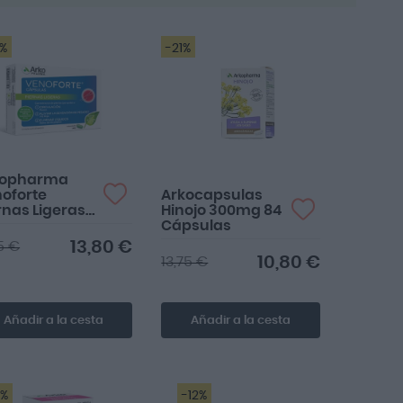
ascenden
2%
-21%
Funciona bien para
gases
kopharma
oforte
Arkocapsulas
rnas Ligeras
Hinojo 300mg 84
Cápsulas
Cápsulas
13,80 €
75 €
10,80 €
13,75 €
Añadir a la cesta
Añadir a la cesta
5%
-12%