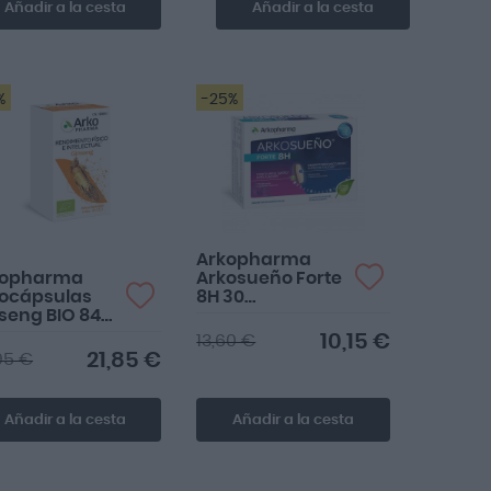
Añadir a la cesta
Añadir a la cesta
%
-25%
Muy recomendable
para épocas de
cansancio
Arkopharma
kopharma
Arkosueño Forte
ocápsulas
8H 30
seng BIO 84
comprimidos
sulas
10,15 €
13,60 €
21,85 €
95 €
Añadir a la cesta
Añadir a la cesta