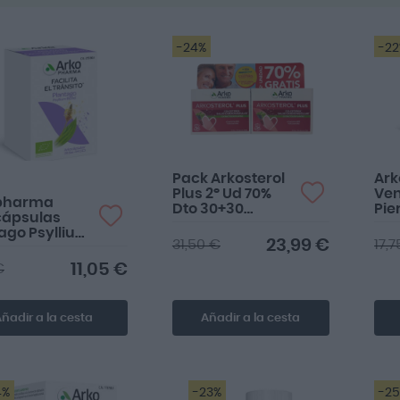
-24%
-2
mbie mi laxante
itual por éste y me
nciona muchísimo
mejor. a...
Pack Arkosterol
Ar
Plus 2º Ud 70%
Ven
pharma
Dto 30+30
Pie
cápsulas
Cápsulas
30 
ago Psyllium
23,99 €
31,50 €
17,
 84 cápsulas
11,05 €
€
ñadir a la cesta
Añadir a la cesta
4%
-23%
-2