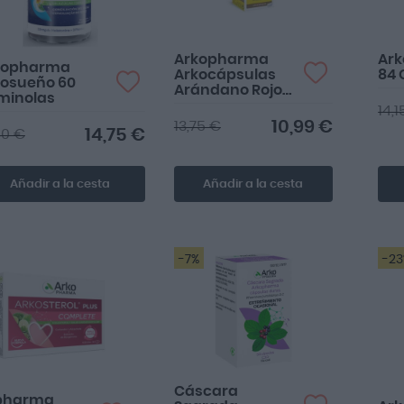
Arkopharma
Ark
kopharma
Arkocápsulas
84 
kosueño 60
Arándano Rojo
minolas
Bio 45 Cápsulas
14,1
10,99 €
13,75 €
14,75 €
80 €
Añadir a la cesta
Añadir a la cesta
-7%
-2
Cáscara
pharma