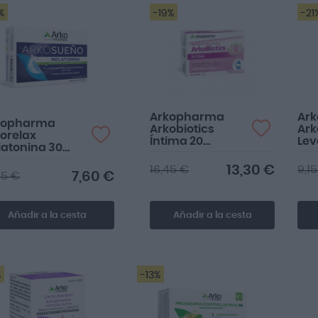
%
-19%
-21
Arkopharma
Ar
kopharma
Arkobiotics
Ark
orelax
Íntima 20
Lev
atonina 30
cápsulas
Cer
mprimidos
cáp
13,30 €
16,45 €
9,1
7,60 €
95 €
Añadir a la cesta
Añadir a la cesta
%
-13%