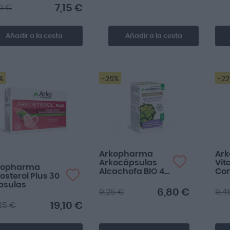
7,15 €
0 €
Añadir a la cesta
Añadir a la cesta
%
-26%
-2
Me encantan
Arkopharma
Ark
Arkocápsulas
Vit
kopharma
Alcachofa BIO 40
Co
osterol Plus 30
cápsulas
50
psulas
6,80 €
9,25 €
9,4
19,10 €
25 €