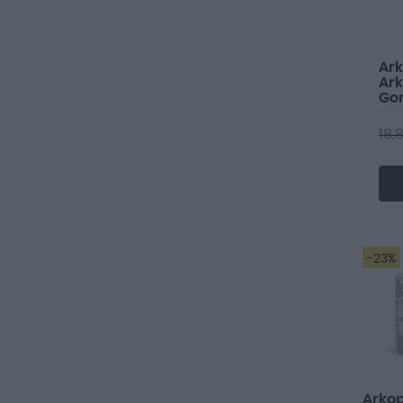
Ar
Ar
Go
18,
-23%
Arko