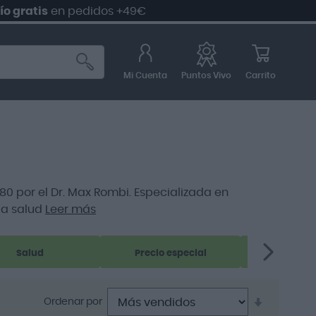
is
en pedidos +49€
5%
Mi Cuenta
Carrito
Puntos Vivo
 por el Dr. Max Rombi. Especializada en
la salud
Leer más
Salud
Precio especial
Nutri
Establece
Ordenar por
dirección