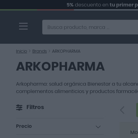
5%
descuento en
tu primer pedido.
Ir
al
contenido
Alternative to Doofinder Ecommerce Search
Inicio
Brands
ARKOPHARMA
ARKOPHARMA
Arkopharma: salud orgánica Bienestar a tu alcan
complementos alimenticios y productos farmacéut
Filtros
Precio
Mo
artículos