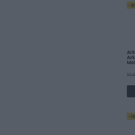
-31
Ar
Ark
Mel
Co
10,
-7