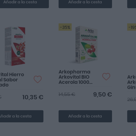
Añadir a la cesta
Añadir a la cesta
-35%
-19
Arkopharma
ital Hierro
Arkovital BIO
Ar
l Sabor
Acerola 1000
Ark
tado
Vitamina C 30
Gin
Comprimidos
cáp
9,50 €
14,55 €
10,35 €
€
26,
ñadir a la cesta
Añadir a la cesta