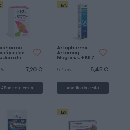
%
-19%
kopharma
Arkopharma
ocápsulas
Arkomag
adura de
Magnesio + B6 21
veza Bio 45
comprimidos
sulas
efervescentes
7,20 €
5,45 €
5 €
6,75 €
Añadir a la cesta
Añadir a la cesta
-12%
Precio mucho más