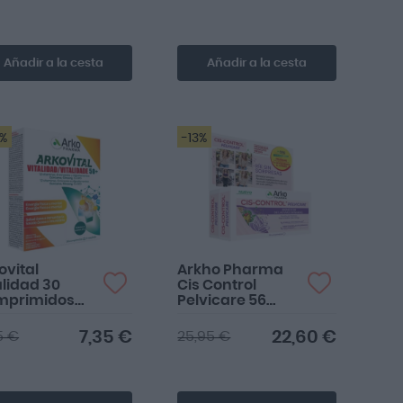
Añadir a la cesta
Añadir a la cesta
2%
-13%
ovital
Arkho Pharma
alidad 30
Cis Control
mprimidos
Pelvicare 56
+
comprimidos x2
7,35 €
22,60 €
5 €
25,95 €