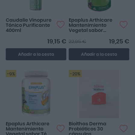
Caudalie Vinopure
Epaplus Arthicare
Tónico Purificante
Mantenimiento
400ml
Vegetal sabor
Chocolate 30 días
19,15 €
19,25 €
22,95 €
Añadir a la cesta
Añadir a la cesta
-9%
-20%
Epaplus Arthicare
Bioithas Derma
Mantenimiento
Probióticos 30
Vegetal sabor Té
cápsulas