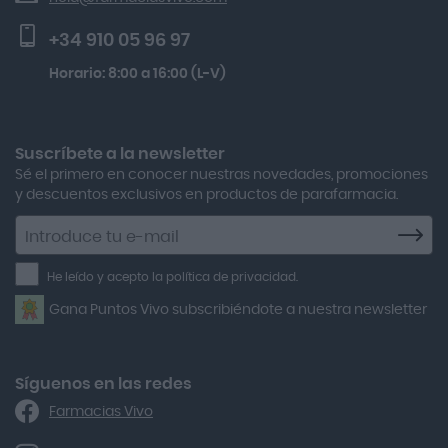
Activa Lentes
Preguntas frecuentes
Solar Spf50+ 50ml
+34 910 05 96 97
Actron
Lactibiane Microbiota Atb 10 Cápsulas
Horario: 8:00 a 16:00 (L-V)
Adamed
Multicentrum Hombre 50+ 90 Comprimidos + 30 Gratis
Adolfo Dominguez
Aero Red
Suscríbete a la newsletter
Sé el primero en conocer nuestras novedades, promociones
After Bite
y descuentos exclusivos en productos de parafarmacia.
Agiolax
Suscríbete
a
Air Lift
la
He leído y acepto la política de privacidad.
Airbiotic
newsletter
Gana Puntos Vivo subscribiéndote a nuestra newsletter
Alfasigma
Alforex
Algasiv
Síguenos en las redes
Farmacias Vivo
Alka Self
Allergan