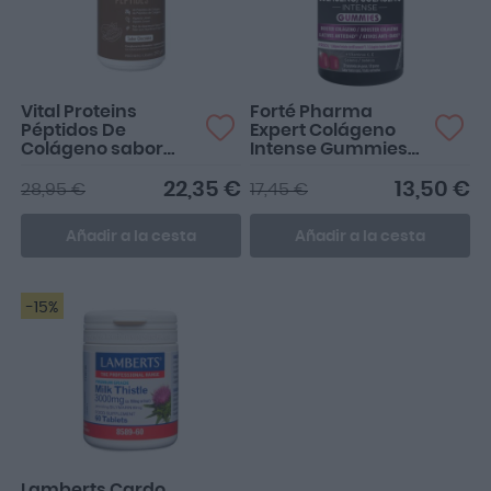
Vital Proteins
Forté Pharma
Péptidos De
Expert Colágeno
Colágeno sabor
Intense Gummies
Chocolate 297g
sabor Frutos Rojos
30 caramelos de
22,35 €
13,50 €
28,95 €
17,45 €
goma
Añadir a la cesta
Añadir a la cesta
-15%
Lamberts Cardo