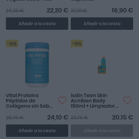
Matcha 30 días
22,20 €
16,90 €
24,35 €
21,20 €
Añadir a la cesta
Añadir a la cesta
-10%
-15%
Vital Proteins
Isdin Teen Skin
Péptidos de
Acniben Body
Colágeno sin Sabor
150ml + Limpiador
284g
Gel 50ml Regalo
24,10 €
20,15 €
26,75 €
23,75 €
Añadir a la cesta
Añadir a la cesta