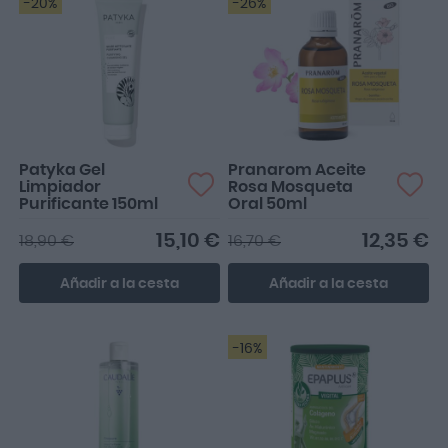
-20%
-26%
Patyka Gel
Pranarom Aceite
Limpiador
Rosa Mosqueta
Purificante 150ml
Oral 50ml
15,10 €
12,35 €
18,90 €
16,70 €
Añadir a la cesta
Añadir a la cesta
-16%