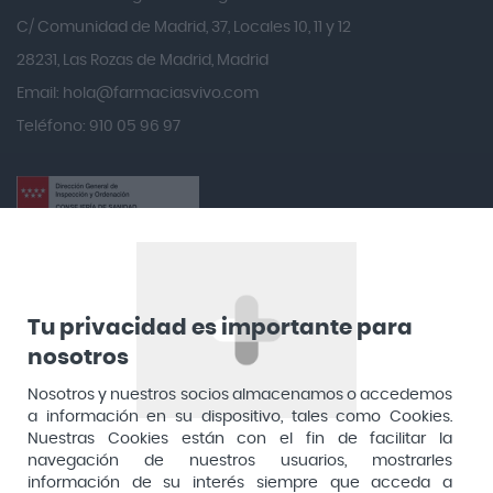
Angelini
C/ Comunidad de Madrid, 37, Locales 10, 11 y 12
Angileptol
28231, Las Rozas de Madrid, Madrid
Email:
hola@farmaciasvivo.com
Anotaciones Farmacéuticas
Teléfono: 910 05 96 97
Antidol
Apiserum
Apivita
Aposan
Dirección General de Inspección y Ordenación Sanitaria​
Aquilea
Consejería de Sanidad, Comunidad de Madrid
Arafarma
Aduana, 29, 4ª planta. 28013 Madrid
Tu privacidad es importante para
Arkopharma
nosotros
Arnidol
Nosotros y nuestros socios almacenamos o accedemos
a información en su dispositivo, tales como Cookies.
Artelac
Nuestras Cookies están con el fin de facilitar la
navegación de nuestros usuarios, mostrarles
Arturo Alba
información de su interés siempre que acceda a