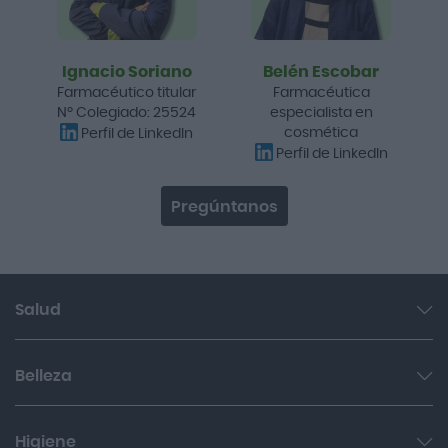
Ignacio Soriano
Belén Escobar
Farmacéutico titular
Farmacéutica
Nº Colegiado: 25524
especialista en
cosmética
Perfil de LinkedIn
Perfil de LinkedIn
Pregúntanos
Salud
Garganta y resfriado
Belleza
Cuidado muscular y articular
Facial
Higiene
Salud del sueño y sistema nervioso