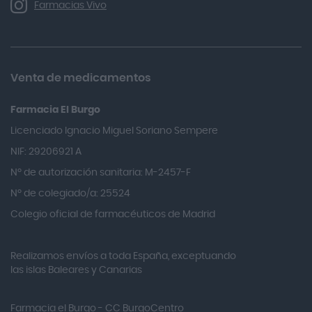
Farmacias Vivo
Allevyn Classic
Almax
Almirall
Venta de medicamentos
Almiron
Farmacia El Burgo
Aloclair
Licenciado Ignacio Miguel Soriano Sempere
Alter Lab
NIF: 29206921 A
Alvarez Gómez
Nº de autorización sanitaria: M-2457-F
Alvita
Nº de colegiado/a: 25524
Amifar
Colegio oficial de farmacéuticos de Madrid
Amukina
Realizamos envíos a toda España, exceptuando
Ana María Lajusticia
las islas Baleares y Canarias
Anbio
Andina
Farmacia el Burgo - CC BurgoCentro