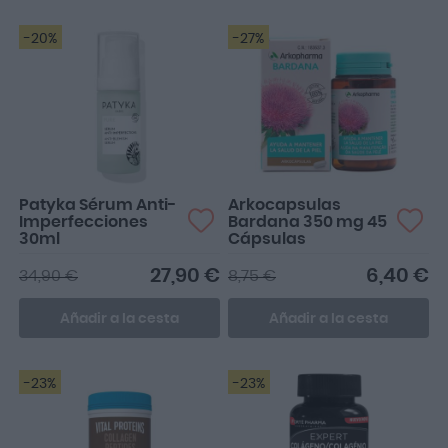
-20%
-27%
Patyka Sérum Anti-
Arkocapsulas
Imperfecciones
Bardana 350 mg 45
30ml
Cápsulas
27,90 €
6,40 €
34,90 €
8,75 €
Añadir a la cesta
Añadir a la cesta
-23%
-23%