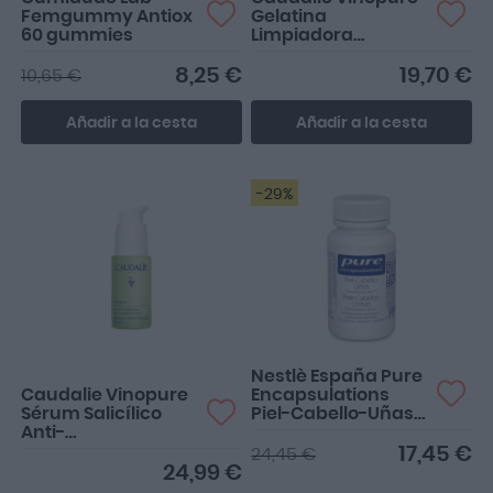
Femgummy Antiox
Gelatina
60 gummies
Limpiadora
Purificante 385ml
8,25 €
19,70 €
10,65 €
Añadir a la cesta
Añadir a la cesta
-29%
Estupendo
Nestlè España Pure
Caudalie Vinopure
Encapsulations
Sérum Salicílico
Piel-Cabello-Uñas
Anti-
60 Cápsulas
Imperfecciones
17,45 €
24,45 €
30ml
24,99 €