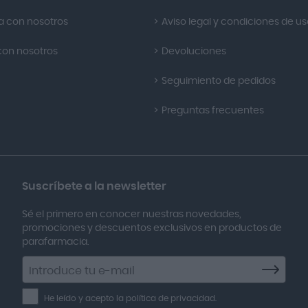
a con nosotros
Aviso legal y condiciones de u
con nosotros
Devoluciones
Seguimiento de pedidos
Preguntas frecuentes
Suscríbete a la newsletter
Sé el primero en conocer nuestras novedades,
promociones y descuentos exclusivos en productos de
parafarmacia.
Suscríbete
a
la
He leído y acepto la política de privacidad.
newsletter