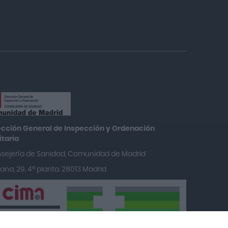
ección General de Inspección y Ordenación
taria​
sejería de Sanidad, Comunidad de Madrid
na, 29, 4ª planta. 28013 Madrid