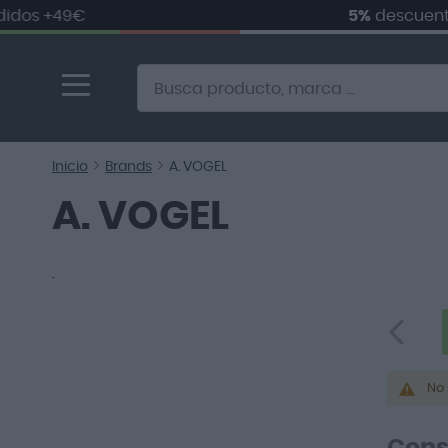
os +49€
5%
descuento 
Ir
al
contenido
Alternative to Doofinder Ecommerce Search
Inicio
Brands
A. VOGEL
A. VOGEL
.
No 