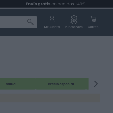
Envío gratis
en pedidos +49€
Mi Cuenta
Carrito
Puntos Vivo
Salud
Precio especial
Nutri