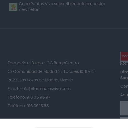
Gana Puntos Vivo subscribiéndote a nuestra
newsletter
Farmacia el Burgo - CC BurgoCentro
C/ Comunidad de Madrid, 37, Locales 10, 11 y 12
Dir
Sani
28231, Las Rozas de Madrid, Madrid
Con
Email:
hola@farmaciasvivo.com
Adua
Teléfono: 910 05 96 97
Teléfono: 916 36 13 68