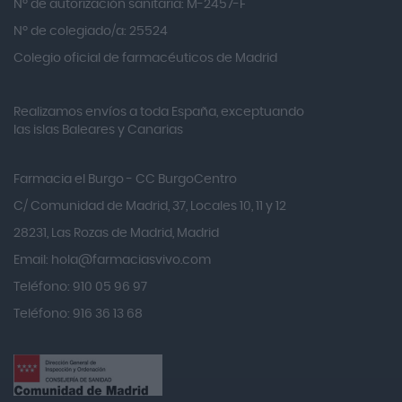
Nº de autorización sanitaria: M-2457-F
Alvita
Nº de colegiado/a: 25524
Amifar
Colegio oficial de farmacéuticos de Madrid
Amukina
Realizamos envíos a toda España, exceptuando
Ana María Lajusticia
las islas Baleares y Canarias
Anbio
Andina
Farmacia el Burgo - CC BurgoCentro
Angelini
C/ Comunidad de Madrid, 37, Locales 10, 11 y 12
Angileptol
28231, Las Rozas de Madrid, Madrid
Email:
hola@farmaciasvivo.com
Anotaciones Farmacéuticas
Teléfono: 910 05 96 97
Antidol
Teléfono: 916 36 13 68
Apiserum
Apivita
Aposan