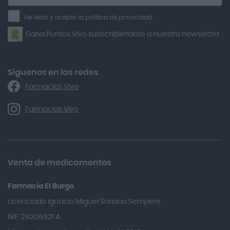
a
Air Lift
la
He leído y acepto la política de privacidad.
Airbiotic
newsletter
Gana Puntos Vivo subscribiéndote a nuestra newsletter
Alfasigma
Alforex
Algasiv
Síguenos en las redes
Farmacias Vivo
Alka Self
Allergan
Farmacias Vivo
Allevyn Classic
Almax
Almirall
Venta de medicamentos
Almiron
Farmacia El Burgo
Aloclair
Licenciado Ignacio Miguel Soriano Sempere
Alter Lab
NIF: 29206921 A
Alvarez Gómez