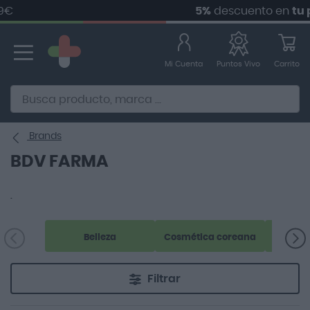
€
5%
descuento en
tu p
Ir
al
contenido
Mi Cuenta
Carrito
Puntos Vivo
Alternative to Doofinder Ecommerce Search
Brands
BDV FARMA
.
Belleza
Cosmética coreana
Filtrar