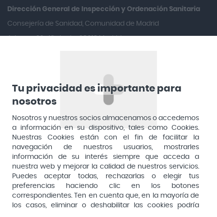
Aquilea
Dirección General de Inspección y Ordenación Sanitaria​
Arafarma
Consejería de Sanidad, Comunidad de Madrid
Aduana, 29, 4ª planta. 28013 Madrid
Arkopharma
Arnidol
Artelac
Arturo Alba
Tu privacidad es importante para
nosotros
Aspirina
Nosotros y nuestros socios almacenamos o accedemos
Audimer
a información en su dispositivo, tales como Cookies.
Audispray
Nuestras Cookies están con el fin de facilitar la
navegación de nuestros usuarios, mostrarles
Ausonia
información de su interés siempre que acceda a
nuestra web y mejorar la calidad de nuestros servicios.
Avene
Puedes aceptar todas, rechazarlas o elegir tus
Avent
preferencias haciendo clic en los botones
Pago seguro
correspondientes. Ten en cuenta que, en la mayoría de
Avizor
los casos, eliminar o deshabilitar las cookies podría
afectar a la funcionalidad de nuestro Sitio Web y limitar
Baby Isdin