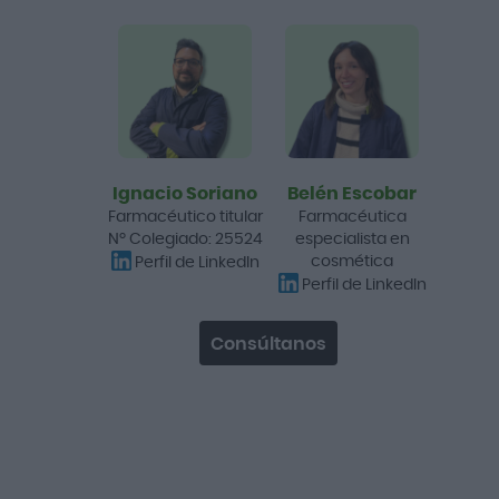
Mixsoon Bean Essence
Facial Essence 50 ml
13,50 €
16,95 €
Añadir a la cesta
Ignacio Soriano
Belén Escobar
Farmacéutico titular
Farmacéutica
Nº Colegiado: 25524
especialista en
Promo
cosmética
Perfil de LinkedIn
-20%
Perfil de LinkedIn
Consúltanos
Anua Azelaic Acid 10