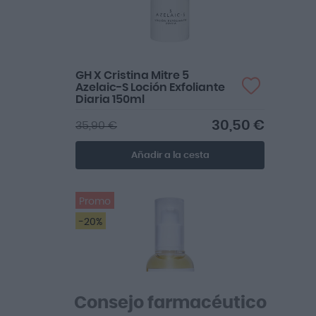
GH X Cristina Mitre 5
Azelaic-S Loción Exfoliante
Diaria 150ml
30,50 €
35,90 €
Añadir a la cesta
Promo
-20%
Consejo farmacéutico