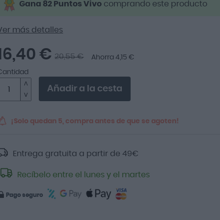
Gana 82 Puntos Vivo
comprando este producto
Ver más detalles
16,40 €
20,55 €
Ahorra 4,15 €
Cantidad
Añadir a la cesta
¡Solo quedan 5, compra antes de que se agoten!
Entrega gratuita a partir de
49
€
Recíbelo entre el lunes y el martes
Pago seguro