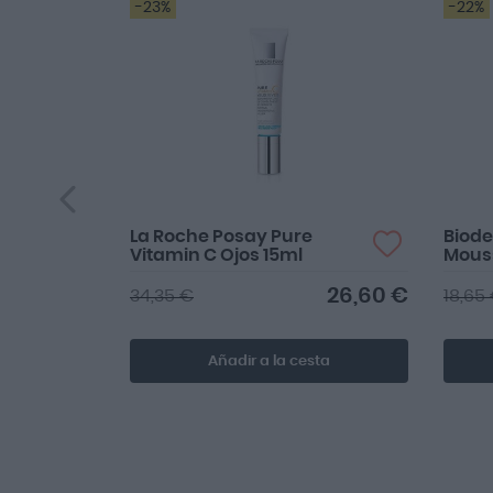
-23%
-22%
La Roche Posay Pure
Biod
Vitamin C Ojos 15ml
Mous
26,60 €
34,35 €
18,65
Añadir a la cesta