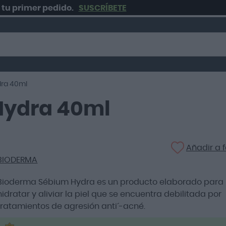
imer pedido.
SUSCRÍBETE
ra 40ml
Hydra 40ml
Añadir a f
BIODERMA
Bioderma Sébium Hydra es un producto elaborado para
hidratar y aliviar la piel que se encuentra debilitada por
tratamientos de agresión anti´-acné.