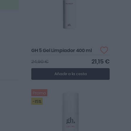
GH 5 Gel Limpiador 400 ml
21,15 €
24,90 €
Añadir a la cesta
Promo
-15%
Los productos GH son Buenísimos y
adaptados a nuestra piel