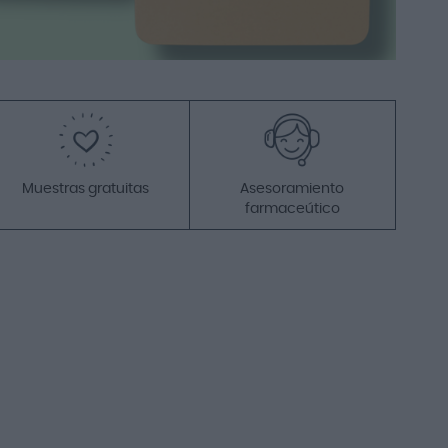
28,80 €
33,90 €
Añadir a la cesta
-22%
Muestras gratuitas
Asesoramiento
farmaceútico
Cerave Parches Control
Imperfecciones 22
Unidades
10,30 €
13,25 €