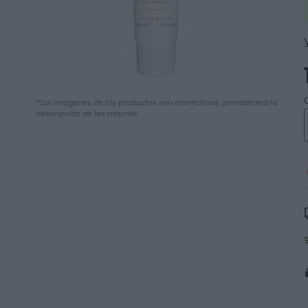
Saltar
*Las imágenes de los productos son orientativas, prevalecerá la
al
descripción de los mismos.
comienzo
de
la
galería
de
imágenes