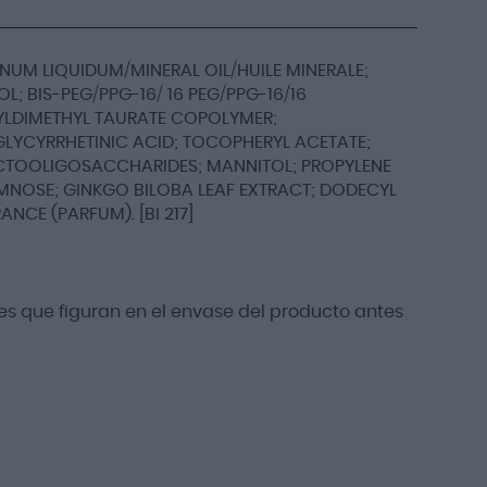
NUM LIQUIDUM/MINERAL OIL/HUILE MINERALE;
L; BIS-PEG/PPG-16/ 16 PEG/PPG-16/16
YLDIMETHYL TAURATE COPOLYMER;
GLYCYRRHETINIC ACID; TOCOPHERYL ACETATE;
UCTOOLIGOSACCHARIDES; MANNITOL; PROPYLENE
MNOSE; GINKGO BILOBA LEAF EXTRACT; DODECYL
CE (PARFUM). [BI 217]
s que figuran en el envase del producto antes