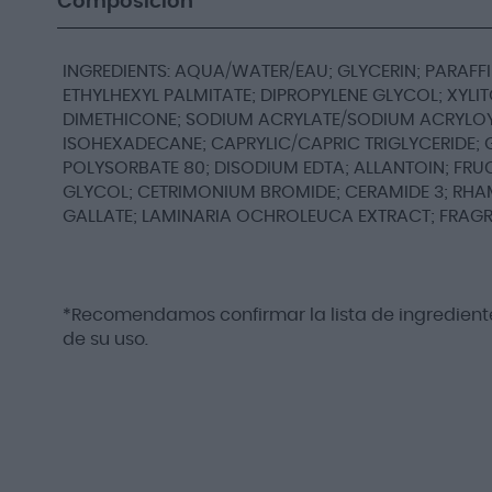
Composición
INGREDIENTS: AQUA/WATER/EAU; GLYCERIN; PARAFFI
ETHYLHEXYL PALMITATE; DIPROPYLENE GLYCOL; XYLITO
DIMETHICONE; SODIUM ACRYLATE/SODIUM ACRYLO
ISOHEXADECANE; CAPRYLIC/CAPRIC TRIGLYCERIDE; 
POLYSORBATE 80; DISODIUM EDTA; ALLANTOIN; FR
GLYCOL; CETRIMONIUM BROMIDE; CERAMIDE 3; RHA
GALLATE; LAMINARIA OCHROLEUCA EXTRACT; FRAGRAN
*Recomendamos confirmar la lista de ingrediente
de su uso.