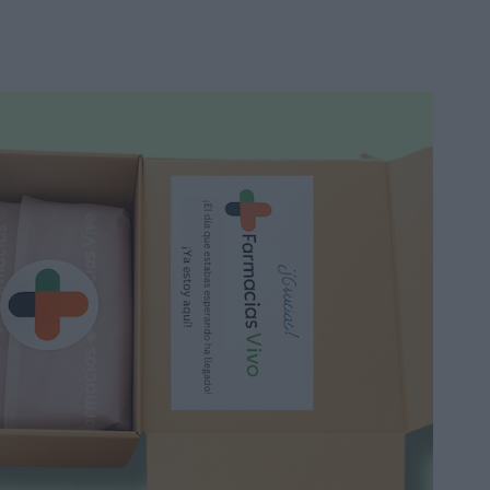
Hyaluron Redness Sérum
Calmante 30ml
22,50 €
28,15 €
Añadir a la cesta
Promo
-15%
Solo he usado 2 , tendré que darle
más tiempo. El producto escuece u...
GH 20 AHA Peeling
Químico 20ml