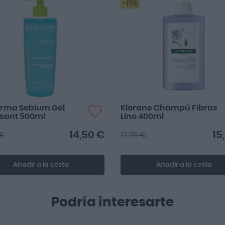
-15%
erma Sebium Gel
Klorane Champú Fibras
sant 500ml
Lino 400ml
14,50 €
15
 €
17,75 €
Añadir a la cesta
Añadir a la cesta
Podría interesarte