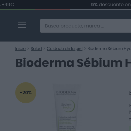
5%
descuento en
tu pr
Ir
al
contenido
Alternative to Doofinder Ecommerce Search
Inicio
Salud
Cuidado de la piel
Bioderma Sébium Hyd
Bioderma Sébium 
Saltar
al
-20%
final
de
la
galería
de
imágenes